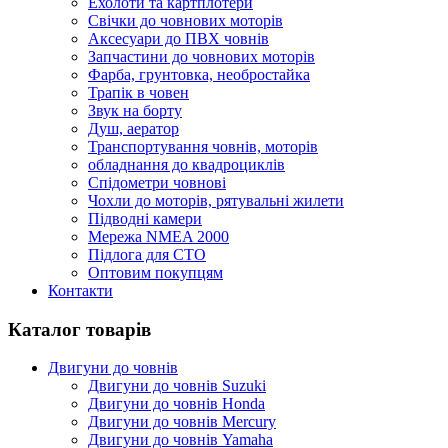
Ехолоти та картплотери
Cвічки до човнових моторів
Аксесуари до ПВХ човнів
Запчастини до човнових моторів
Фарба, грунтовка, необростайка
Трапік в човен
Звук на борту
Душ, аератор
Транспортування човнів, моторів
обладнання до квадроциклів
Спідометри човнові
Чохли до моторів, рятувальні жилети
Підводні камери
Мережа NMEA 2000
Підлога для СТО
Оптовим покупцям
Контакти
Каталог товарів
Двигуни до човнів
Двигуни до човнів Suzuki
Двигуни до човнів Honda
Двигуни до човнів Mercury
Двигуни до човнів Yamaha