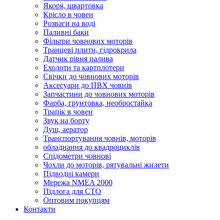
Якоря, швартовка
Крісло в човен
Розваги на воді
Паливні баки
Фільтри човнових моторів
Транцеві плити, гідрокрила
Датчик рівня палива
Ехолоти та картплотери
Cвічки до човнових моторів
Аксесуари до ПВХ човнів
Запчастини до човнових моторів
Фарба, грунтовка, необростайка
Трапік в човен
Звук на борту
Душ, аератор
Транспортування човнів, моторів
обладнання до квадроциклів
Спідометри човнові
Чохли до моторів, рятувальні жилети
Підводні камери
Мережа NMEA 2000
Підлога для СТО
Оптовим покупцям
Контакти