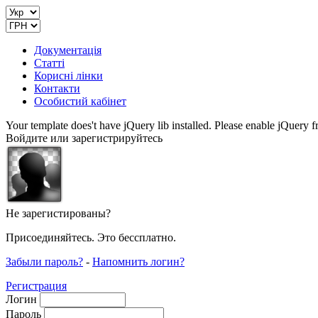
Документація
Статті
Корисні лінки
Контакти
Особистий кабінет
Your template does't have jQuery lib installed. Please enable jQuer
Войдите или зарегистрируйтесь
Не зарегистированы?
Присоединяйтесь. Это бессплатно.
Забыли пароль?
-
Напомнить логин?
Регистрация
Логин
Пароль