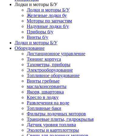
Лодки и моторы Б/У
Лодки и моторы Б/У
Железные лодки бу
Моторы по запчастям
Надувные лодки б/у
Приборы б/у
Винты б/у
Лодки и моторы Б/У
Оборудование
Дистанционное управление
Тюнинг корпуса
Тахометры, приборы
Электрооборудование
Топливное оборудование
Винты гребные
масла/консерванты
Якоря, швартовка
Кресло в лодку
Развлечения на воде
Топливные баки
Фильтры лодочных моторов
Транцевые плиты, гидрокрылья
Датчик уровня топлива
Эхолоты и картплоттеры
Cвечи для лодочных моторов