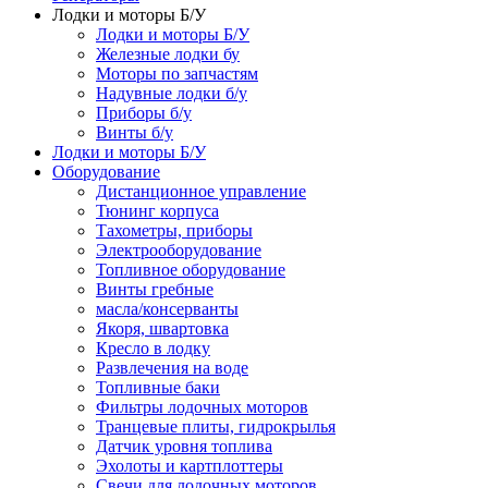
Лодки и моторы Б/У
Лодки и моторы Б/У
Железные лодки бу
Моторы по запчастям
Надувные лодки б/у
Приборы б/у
Винты б/у
Лодки и моторы Б/У
Оборудование
Дистанционное управление
Тюнинг корпуса
Тахометры, приборы
Электрооборудование
Топливное оборудование
Винты гребные
масла/консерванты
Якоря, швартовка
Кресло в лодку
Развлечения на воде
Топливные баки
Фильтры лодочных моторов
Транцевые плиты, гидрокрылья
Датчик уровня топлива
Эхолоты и картплоттеры
Cвечи для лодочных моторов