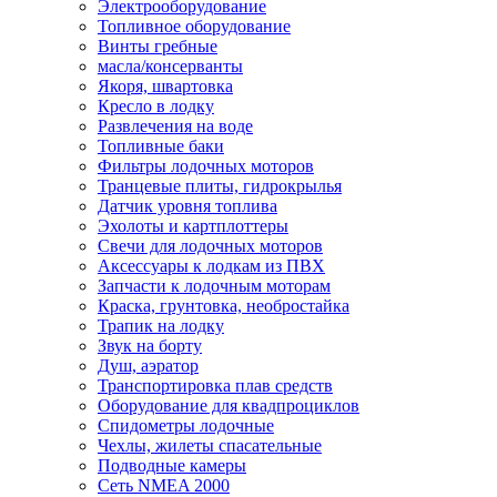
Электрооборудование
Топливное оборудование
Винты гребные
масла/консерванты
Якоря, швартовка
Кресло в лодку
Развлечения на воде
Топливные баки
Фильтры лодочных моторов
Транцевые плиты, гидрокрылья
Датчик уровня топлива
Эхолоты и картплоттеры
Cвечи для лодочных моторов
Аксессуары к лодкам из ПВХ
Запчасти к лодочным моторам
Краска, грунтовка, необростайка
Трапик на лодку
Звук на борту
Душ, аэратор
Транспортировка плав средств
Оборудование для квадпроциклов
Спидометры лодочные
Чехлы, жилеты спасательные
Подводные камеры
Сеть NMEA 2000