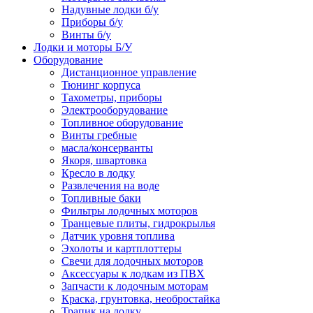
Надувные лодки б/у
Приборы б/у
Винты б/у
Лодки и моторы Б/У
Оборудование
Дистанционное управление
Тюнинг корпуса
Тахометры, приборы
Электрооборудование
Топливное оборудование
Винты гребные
масла/консерванты
Якоря, швартовка
Кресло в лодку
Развлечения на воде
Топливные баки
Фильтры лодочных моторов
Транцевые плиты, гидрокрылья
Датчик уровня топлива
Эхолоты и картплоттеры
Cвечи для лодочных моторов
Аксессуары к лодкам из ПВХ
Запчасти к лодочным моторам
Краска, грунтовка, необростайка
Трапик на лодку