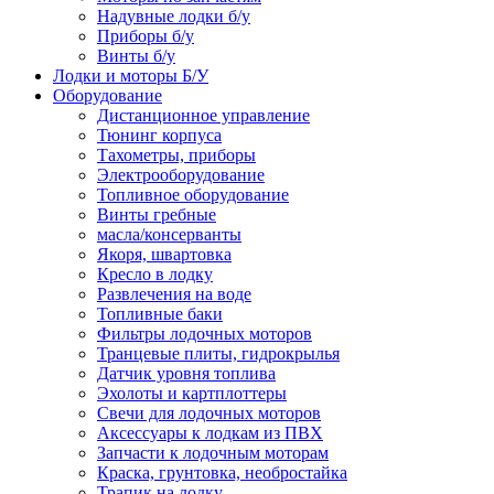
Надувные лодки б/у
Приборы б/у
Винты б/у
Лодки и моторы Б/У
Оборудование
Дистанционное управление
Тюнинг корпуса
Тахометры, приборы
Электрооборудование
Топливное оборудование
Винты гребные
масла/консерванты
Якоря, швартовка
Кресло в лодку
Развлечения на воде
Топливные баки
Фильтры лодочных моторов
Транцевые плиты, гидрокрылья
Датчик уровня топлива
Эхолоты и картплоттеры
Cвечи для лодочных моторов
Аксессуары к лодкам из ПВХ
Запчасти к лодочным моторам
Краска, грунтовка, необростайка
Трапик на лодку