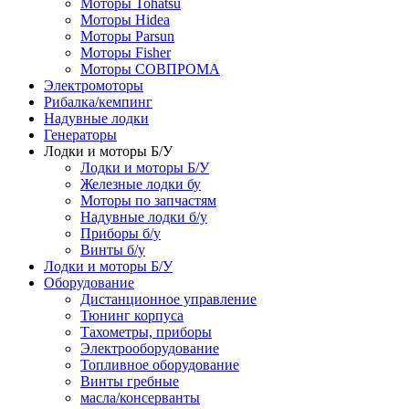
Моторы Tohatsu
Моторы Hidea
Моторы Parsun
Моторы Fisher
Моторы СОВПРОМА
Электромоторы
Рибалка/кемпинг
Надувные лодки
Генераторы
Лодки и моторы Б/У
Лодки и моторы Б/У
Железные лодки бу
Моторы по запчастям
Надувные лодки б/у
Приборы б/у
Винты б/у
Лодки и моторы Б/У
Оборудование
Дистанционное управление
Тюнинг корпуса
Тахометры, приборы
Электрооборудование
Топливное оборудование
Винты гребные
масла/консерванты