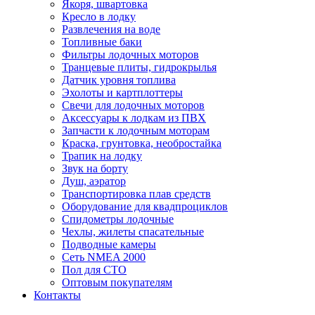
Якоря, швартовка
Кресло в лодку
Развлечения на воде
Топливные баки
Фильтры лодочных моторов
Транцевые плиты, гидрокрылья
Датчик уровня топлива
Эхолоты и картплоттеры
Cвечи для лодочных моторов
Аксессуары к лодкам из ПВХ
Запчасти к лодочным моторам
Краска, грунтовка, необростайка
Трапик на лодку
Звук на борту
Душ, аэратор
Транспортировка плав средств
Оборудование для квадпроциклов
Спидометры лодочные
Чехлы, жилеты спасательные
Подводные камеры
Сеть NMEA 2000
Пол для СТО
Оптовым покупателям
Контакты