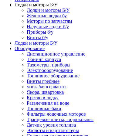
Лодки и моторы Б/У
Лодки и моторы Б/У
Железные лодки бу
Моторы по запчастям
Надувные лодки б/у
Приборы б/у
Винты б/у
Лодки и моторы Б/У
Оборудование
Дистанционное управление
Тюнинг корпуса
Тахометры, приборы
Электрооборудование
Топливное оборудование
Винты гребные
масла/консерванты
Якоря, швартовка
Кресло в лодку
Развлечения на воде
Топливные баки
Фильтры лодочных моторов
Транцевые плиты, гидрокрылья
Датчик уровня топлива
Эхолоты и картплоттеры
Cвечи для лодочных моторов