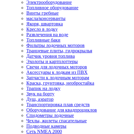
Электрооборудование
Топливное оборудование
Винты гребные
масла/консерванты
Якоря, швартовка
Кресло в лодку
Развлечения на воде
Топливные баки
Фильтры лодочных моторов
Транцевые плиты, гидрокрылья
Датчик уровня топлива
Эхолоты и картплоттеры
Cвечи для лодочных моторов
Аксессуары к лодкам из ПВХ
Запчасти к лодочным моторам
Краска, грунтовка, необростайка
Трапик на лодку
Звук на борту
Душ, аэратор
Транспортировка плав средств
Оборудование для квадпроциклов
Спидометры лодочные
Чехлы, жилеты спасательные
Подводные камеры
Сеть NMEA 2000