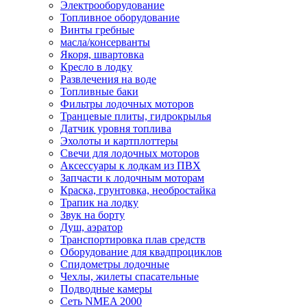
Электрооборудование
Топливное оборудование
Винты гребные
масла/консерванты
Якоря, швартовка
Кресло в лодку
Развлечения на воде
Топливные баки
Фильтры лодочных моторов
Транцевые плиты, гидрокрылья
Датчик уровня топлива
Эхолоты и картплоттеры
Cвечи для лодочных моторов
Аксессуары к лодкам из ПВХ
Запчасти к лодочным моторам
Краска, грунтовка, необростайка
Трапик на лодку
Звук на борту
Душ, аэратор
Транспортировка плав средств
Оборудование для квадпроциклов
Спидометры лодочные
Чехлы, жилеты спасательные
Подводные камеры
Сеть NMEA 2000