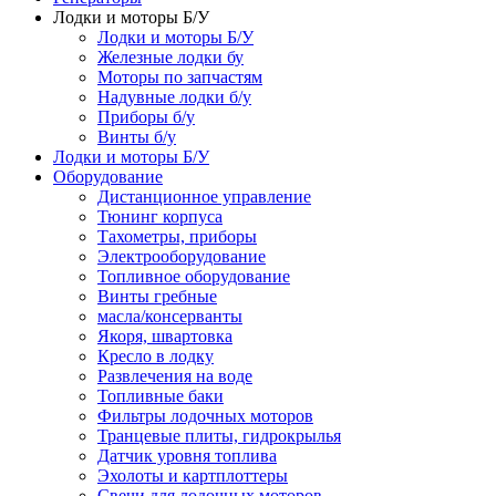
Лодки и моторы Б/У
Лодки и моторы Б/У
Железные лодки бу
Моторы по запчастям
Надувные лодки б/у
Приборы б/у
Винты б/у
Лодки и моторы Б/У
Оборудование
Дистанционное управление
Тюнинг корпуса
Тахометры, приборы
Электрооборудование
Топливное оборудование
Винты гребные
масла/консерванты
Якоря, швартовка
Кресло в лодку
Развлечения на воде
Топливные баки
Фильтры лодочных моторов
Транцевые плиты, гидрокрылья
Датчик уровня топлива
Эхолоты и картплоттеры
Cвечи для лодочных моторов