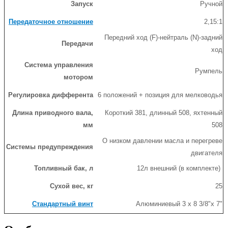
Запуск
Ручной
Передаточное отношение
2,15:1
Передний ход (F)-нейтраль (N)-задний
Передачи
ход
Система управления
Румпель
мотором
Регулировка дифферента
6 положений + позиция для мелководья
Длина приводного вала,
Короткий 381, длинный 508, яхтенный
мм
508
О низком давлении масла и перегреве
Системы предупреждения
двигателя
Топливный бак, л
12л внешний (в комплекте)
Сухой вес, кг
25
Стандартный винт
Алюминиевый 3 х 8 3/8"х 7"