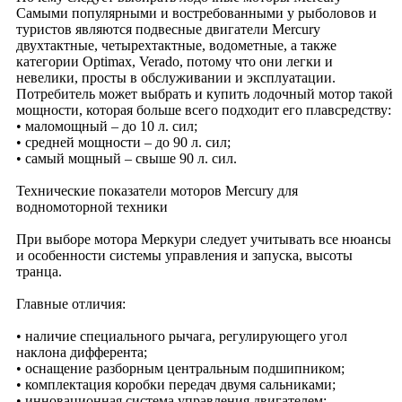
Самыми популярными и востребованными у рыболовов и
туристов являются подвесные двигатели Mercury
двухтактные, четырехтактные, водометные, а также
категории Optimax, Verado, потому что они легки и
невелики, просты в обслуживании и эксплуатации.
Потребитель может выбрать и купить лодочный мотор такой
мощности, которая больше всего подходит его плавсредству:
• маломощный – до 10 л. сил;
• средней мощности – до 90 л. сил;
• самый мощный – свыше 90 л. сил.
Технические показатели моторов Mercury для
водномоторной техники
При выборе мотора Меркури следует учитывать все нюансы
и особенности системы управления и запуска, высоты
транца.
Главные отличия:
• наличие специального рычага, регулирующего угол
наклона дифферента;
• оснащение разборным центральным подшипником;
• комплектация коробки передач двумя сальниками;
• инновационная система управления двигателем;