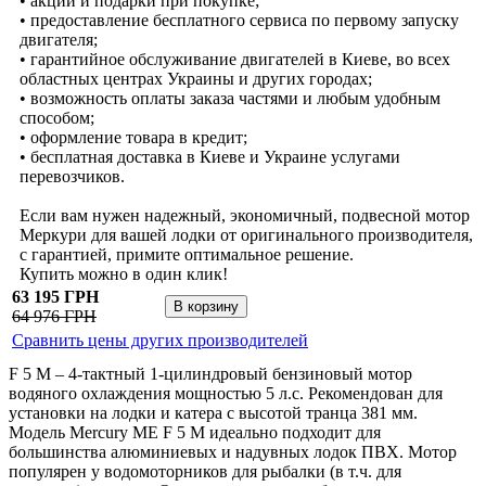
• акции и подарки при покупке;
• предоставление бесплатного сервиса по первому запуску
двигателя;
• гарантийное обслуживание двигателей в Киеве, во всех
областных центрах Украины и других городах;
• возможность оплаты заказа частями и любым удобным
способом;
• оформление товара в кредит;
• бесплатная доставка в Киеве и Украине услугами
перевозчиков.
Если вам нужен надежный, экономичный, подвесной мотор
Меркури для вашей лодки от оригинального производителя,
с гарантией, примите оптимальное решение.
Купить можно в один клик!
63 195 ГРН
64 976 ГРН
Сравнить цены других производителей
F 5 M – 4-тактный 1-цилиндровый бензиновый мотор
водяного охлаждения мощностью 5 л.с. Рекомендован для
установки на лодки и катера с высотой транца 381 мм.
Модель Mercury ME F 5 M идеально подходит для
большинства алюминиевых и надувных лодок ПВХ. Мотор
популярен у водомоторников для рыбалки (в т.ч. для