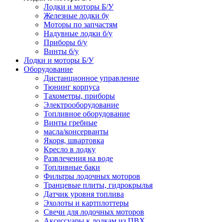
Лодки и моторы Б/У
Железные лодки бу
Моторы по запчастям
Надувные лодки б/у
Приборы б/у
Винты б/у
Лодки и моторы Б/У
Оборудование
Дистанционное управление
Тюнинг корпуса
Тахометры, приборы
Электрооборудование
Топливное оборудование
Винты гребные
масла/консерванты
Якоря, швартовка
Кресло в лодку
Развлечения на воде
Топливные баки
Фильтры лодочных моторов
Транцевые плиты, гидрокрылья
Датчик уровня топлива
Эхолоты и картплоттеры
Cвечи для лодочных моторов
Аксессуары к лодкам из ПВХ