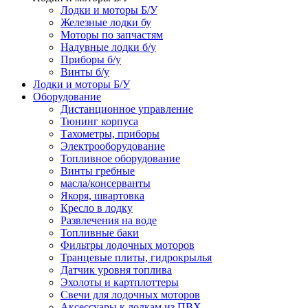
Лодки и моторы Б/У
Железные лодки бу
Моторы по запчастям
Надувные лодки б/у
Приборы б/у
Винты б/у
Лодки и моторы Б/У
Оборудование
Дистанционное управление
Тюнинг корпуса
Тахометры, приборы
Электрооборудование
Топливное оборудование
Винты гребные
масла/консерванты
Якоря, швартовка
Кресло в лодку
Развлечения на воде
Топливные баки
Фильтры лодочных моторов
Транцевые плиты, гидрокрылья
Датчик уровня топлива
Эхолоты и картплоттеры
Cвечи для лодочных моторов
Аксессуары к лодкам из ПВХ