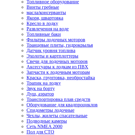
Топливное оборудование
Винты гребные
масла/консерванты
Якоря, швартовка
Кресло в лодку
Развлечения на воде
Топливные баки
Фильтры лодочных моторов
Транцевые плиты, гидрокрылья
Датчик уровня топлива
Эхолоты и картплоттеры
Cвечи для лодочных моторов
Аксессуары к лодкам из ПВХ
Запчасти к лодочным моторам
Краска, грунтовка, необростайка
Трапик на лодку
Звук на борту
Душ, аэратор
Транспортировка плав средств
Оборудование для квадпроциклов
Спидометры лодочные
Чехлы, жилеты спасательные
Подводные камеры
Сеть NMEA 2000
Пол для СТО