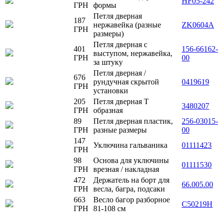
HF05-242
ГРН
формы
Петля дверная
187
нержавейка (разные
ZK0604A
ГРН
размеры)
Петля дверная с
401
156-66162-
выступом, нержавейка,
ГРН
00
за штуку
Петля дверная /
676
рундучная скрытой
0419619
ГРН
установки
205
Петля дверная Т
3480207
ГРН
образная
89
Петля дверная пластик,
256-03015-
ГРН
разные размеры
00
147
Уключина гальваника
01111423
ГРН
98
Основа для уключины
01111530
ГРН
врезная / накладная
472
Держатель на борт для
66.005.00
ГРН
весла, багра, подсаки
663
Весло багор разборное
C50219H
ГРН
81-108 см