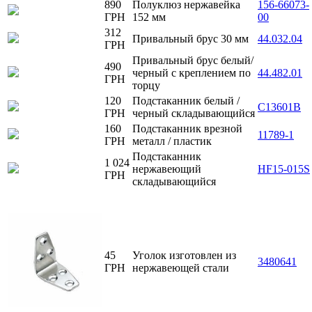
890
Полуклюз нержавейка
156-66073-
ГРН
152 мм
00
312
Привальный брус 30 мм
44.032.04
ГРН
Привальный брус белый/
490
черный с креплением по
44.482.01
ГРН
торцу
120
Подстаканник белый /
C13601B
ГРН
черный складывающийся
160
Подстаканник врезной
11789-1
ГРН
металл / пластик
Подстаканник
1 024
нержавеющий
HF15-015S
ГРН
складывающийся
45
Уголок изготовлен из
3480641
ГРН
нержавеющей стали