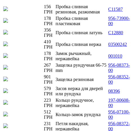
156
Пробка сливная
C11587
ГРН
резиновая, разжимная
178
Пробка сливная
956-73900-
ГРН
пластиковая
00
356
Пробка сливная латунь
C12880
ГРН
410
Пробка сливная нержа
03500242
ГРН
178
Замок рычажный,
001010
ГРН
нержавейка
267
Защелка рундучная 66-75
956-08373-
ГРН
mm
00
901
956-08352-
Защелка резиновая
ГРН
00
579
Засов нержа для дверей
08396
ГРН
или рундука
223
Кольцо рундучное,
197-00608-
ГРН
нержавейка
00
512
956-07100-
Кольцо-замок рундука
ГРН
00
231
Петля накидная,
956-08372-
ГРН
нержавейка
00