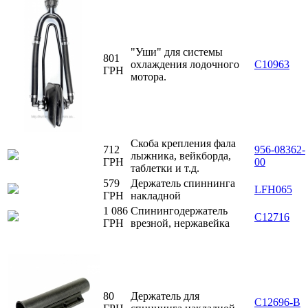
"Уши" для системы
801
охлаждения лодочного
С10963
ГРН
мотора.
Скоба крепления фала
712
956-08362-
лыжника, вейкборда,
ГРН
00
таблетки и т.д.
579
Держатель спиннинга
LFH065
ГРН
накладной
1 086
Спинингодержатель
C12716
ГРН
врезной, нержавейка
80
Держатель для
C12696-B