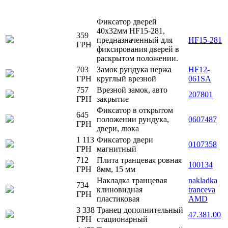
Фиксатор дверей
40х32мм HF15-281,
359
предназначенный для
HF15-281
ГРН
фиксирования дверей в
раскрытом положении.
703
Замок рундука нержа
HF12-
ГРН
круглый врезной
061SA
757
Врезной замок, авто
207801
ГРН
закрытие
Фиксатор в открытом
645
положении рундука,
0607487
ГРН
двери, люка
1 113
Фиксатор двери
0107358
ГРН
магнитный
712
Плита транцевая ровная
100134
ГРН
8мм, 15 мм
Накладка транцевая
nakladka
734
клиновидная
tranceva
ГРН
пластиковая
AMD
3 338
Транец дополнительный
47.381.00
ГРН
стационарный