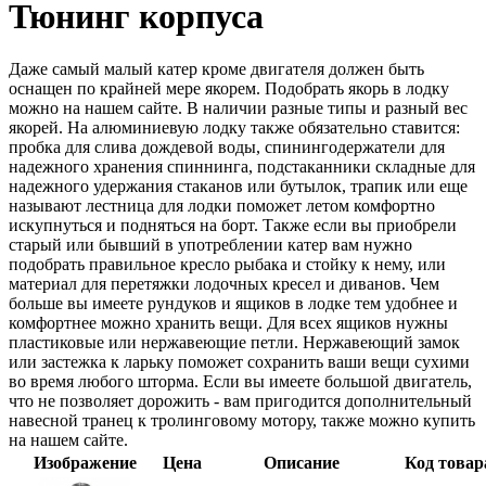
Тюнинг корпуса
Даже самый малый катер кроме двигателя должен быть
оснащен по крайней мере якорем. Подобрать якорь в лодку
можно на нашем сайте. В наличии разные типы и разный вес
якорей. На алюминиевую лодку также обязательно ставится:
пробка для слива дождевой воды, спинингодержатели для
надежного хранения спиннинга, подстаканники складные для
надежного удержания стаканов или бутылок, трапик или еще
называют лестница для лодки поможет летом комфортно
искупнуться и подняться на борт. Также если вы приобрели
старый или бывший в употреблении катер вам нужно
подобрать правильное кресло рыбака и стойку к нему, или
материал для перетяжки лодочных кресел и диванов. Чем
больше вы имеете рундуков и ящиков в лодке тем удобнее и
комфортнее можно хранить вещи. Для всех ящиков нужны
пластиковые или нержавеющие петли. Нержавеющий замок
или застежка к ларьку поможет сохранить ваши вещи сухими
во время любого шторма. Если вы имеете большой двигатель,
что не позволяет дорожить - вам пригодится дополнительный
навесной транец к тролинговому мотору, также можно купить
на нашем сайте.
Изображение
Цена
Описание
Код товар