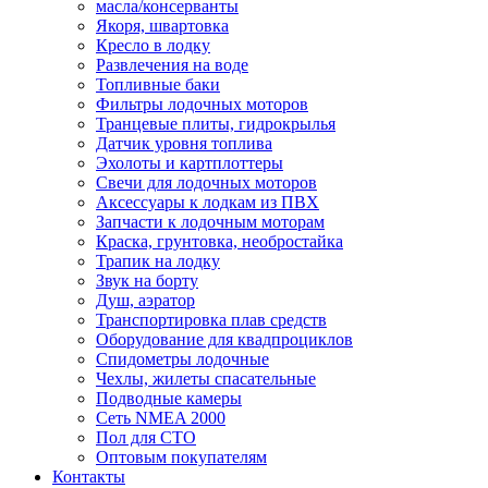
масла/консерванты
Якоря, швартовка
Кресло в лодку
Развлечения на воде
Топливные баки
Фильтры лодочных моторов
Транцевые плиты, гидрокрылья
Датчик уровня топлива
Эхолоты и картплоттеры
Cвечи для лодочных моторов
Аксессуары к лодкам из ПВХ
Запчасти к лодочным моторам
Краска, грунтовка, необростайка
Трапик на лодку
Звук на борту
Душ, аэратор
Транспортировка плав средств
Оборудование для квадпроциклов
Спидометры лодочные
Чехлы, жилеты спасательные
Подводные камеры
Сеть NMEA 2000
Пол для СТО
Оптовым покупателям
Контакты