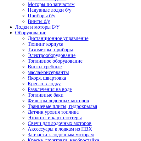
Моторы по запчастям
Надувные лодки б/у
Приборы б/у
Винты б/у
Лодки и моторы Б/У
Оборудование
Дистанционное управление
Тюнинг корпуса
Тахометры, приборы
Электрооборудование
Топливное оборудование
Винты гребные
масла/консерванты
Якоря, швартовка
Кресло в лодку
Развлечения на воде
Топливные баки
Фильтры лодочных моторов
Транцевые плиты, гидрокрылья
Датчик уровня топлива
Эхолоты и картплоттеры
Cвечи для лодочных моторов
Аксессуары к лодкам из ПВХ
Запчасти к лодочным моторам
Краска, грунтовка, необростайка