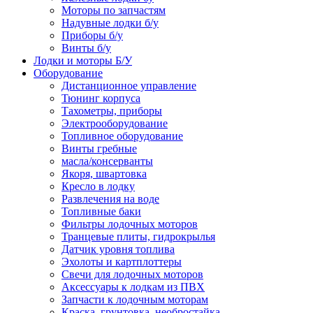
Моторы по запчастям
Надувные лодки б/у
Приборы б/у
Винты б/у
Лодки и моторы Б/У
Оборудование
Дистанционное управление
Тюнинг корпуса
Тахометры, приборы
Электрооборудование
Топливное оборудование
Винты гребные
масла/консерванты
Якоря, швартовка
Кресло в лодку
Развлечения на воде
Топливные баки
Фильтры лодочных моторов
Транцевые плиты, гидрокрылья
Датчик уровня топлива
Эхолоты и картплоттеры
Cвечи для лодочных моторов
Аксессуары к лодкам из ПВХ
Запчасти к лодочным моторам
Краска, грунтовка, необростайка