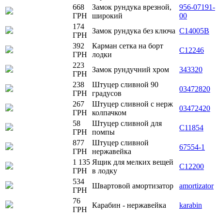
668
Замок рундука врезной,
956-07191-
ГРН
широкий
00
174
Замок рундука без ключа
C14005B
ГРН
392
Карман сетка на борт
C12246
ГРН
лодки
223
Замок рундучний хром
343320
ГРН
238
Штуцер сливной 90
03472820
ГРН
градусов
267
Штуцер сливной с нерж
03472420
ГРН
колпачком
58
Штуцер сливной для
С11854
ГРН
помпы
877
Штуцер сливной
67554-1
ГРН
нержавейка
1 135
Ящик для мелких вещей
C12200
ГРН
в лодку
534
Швартовой амортизатор
amortizator
ГРН
76
Карабин - нержавейка
karabin
ГРН