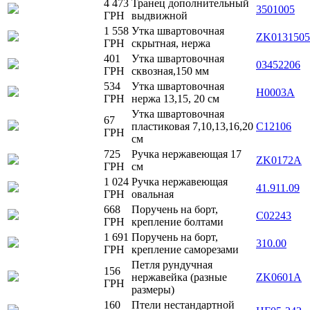
4 473
Транец дополнительный
3501005
ГРН
выдвижной
1 558
Утка швартовочная
ZK0131505
ГРН
скрытная, нержа
401
Утка швартовочная
03452206
ГРН
сквозная,150 мм
534
Утка швартовочная
H0003A
ГРН
нержа 13,15, 20 см
Утка швартовочная
67
пластиковая 7,10,13,16,20
C12106
ГРН
cм
725
Ручка нержавеющая 17
ZK0172A
ГРН
см
1 024
Ручка нержавеющая
41.911.09
ГРН
овальная
668
Поручень на борт,
C02243
ГРН
крепление болтами
1 691
Поручень на борт,
310.00
ГРН
крепление саморезами
Петля рундучная
156
нержавейка (разные
ZK0601A
ГРН
размеры)
160
Птели нестандартной