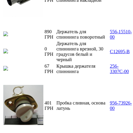
ГРН
спиннинга накладной
890
Держатель для
556-15510-
ГРН
спиннинга поворотный
00
Держатель для
0
спиннинга врезной, 30
C12695-B
ГРН
градусов белый и
черный
67
Крышка держателя
256-
ГРН
спиннинга
3307С-00
401
Пробка сливная, основа
956-73926-
ГРН
латунь
00