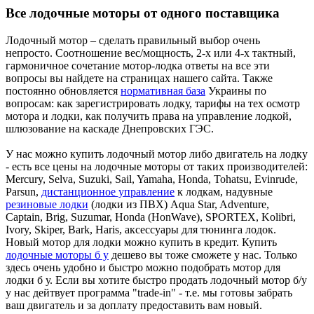
Все лодочные моторы от одного поставщика
Лодочный мотор – сделать правильный выбор очень
непросто. Соотношение вес/мощность, 2-х или 4-х тактный,
гармоничное сочетание мотор-лодка ответы на все эти
вопросы вы найдете на страницах нашего сайта. Также
постоянно обновляется
нормативная база
Украины по
вопросам: как зарегистрировать лодку, тарифы на тех осмотр
мотора и лодки, как получить права на управление лодкой,
шлюзование на каскаде Днепровских ГЭС.
У нас можно купить лодочный мотор либо двигатель на лодку
- есть все цены на лодочные моторы от таких производителей:
Mercury, Selva, Suzuki, Sail, Yamaha, Honda, Tohatsu, Evinrude,
Parsun,
дистанционное управление
к лодкам, надувные
резиновые лодки
(лодки из ПВХ) Aqua Star, Adventure,
Captain, Brig, Suzumar, Honda (HonWave), SPORTEX, Kolibri,
Ivory, Skiper, Bark, Haris, аксессуары для тюнинга лодок.
Новый мотор для лодки можно купить в кредит. Купить
лодочные моторы б у
дешево вы тоже сможете у нас. Только
здесь очень удобно и быстро можно подобрать мотор для
лодки б у. Если вы хотите быстро продать лодочный мотор б/у
у нас дейтвует программа "trade-in" - т.е. мы готовы забрать
ваш двигатель и за доплату предоставить вам новый.