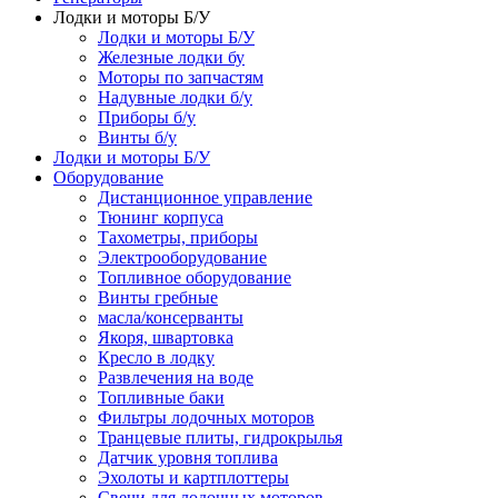
Лодки и моторы Б/У
Лодки и моторы Б/У
Железные лодки бу
Моторы по запчастям
Надувные лодки б/у
Приборы б/у
Винты б/у
Лодки и моторы Б/У
Оборудование
Дистанционное управление
Тюнинг корпуса
Тахометры, приборы
Электрооборудование
Топливное оборудование
Винты гребные
масла/консерванты
Якоря, швартовка
Кресло в лодку
Развлечения на воде
Топливные баки
Фильтры лодочных моторов
Транцевые плиты, гидрокрылья
Датчик уровня топлива
Эхолоты и картплоттеры
Cвечи для лодочных моторов