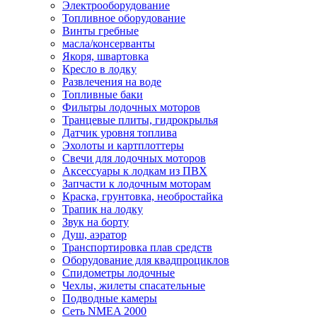
Электрооборудование
Топливное оборудование
Винты гребные
масла/консерванты
Якоря, швартовка
Кресло в лодку
Развлечения на воде
Топливные баки
Фильтры лодочных моторов
Транцевые плиты, гидрокрылья
Датчик уровня топлива
Эхолоты и картплоттеры
Cвечи для лодочных моторов
Аксессуары к лодкам из ПВХ
Запчасти к лодочным моторам
Краска, грунтовка, необростайка
Трапик на лодку
Звук на борту
Душ, аэратор
Транспортировка плав средств
Оборудование для квадпроциклов
Спидометры лодочные
Чехлы, жилеты спасательные
Подводные камеры
Сеть NMEA 2000