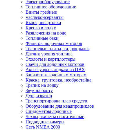
Электрооборудование
Топливное оборудование
Винты гребные
масла/консерванты
Якоря, швартовка
Кресло в лодку
Развлечения на воде
Топливные баки
Фильтры лодочных моторов
Транцевые плиты, гидрокрылья
Датчик уровня топлива
Эхолоты и картплоттеры
Cвечи для лодочных моторов
Аксессуары к лодкам из ПВХ
Запчасти к лодочным моторам
Краска, грунтовка, необростайка
Трапик на лодку
Звук на борту
Душ, аэратор
Транспортировка плав средств
Оборудование для квадпроциклов
Спидометры лодочные
Чехлы, жилеты спасательные
Подводные камеры
Сеть NMEA 2000