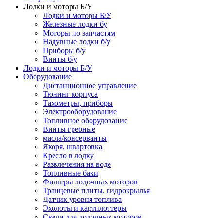
Лодки и моторы Б/У
Лодки и моторы Б/У
Железные лодки бу
Моторы по запчастям
Надувные лодки б/у
Приборы б/у
Винты б/у
Лодки и моторы Б/У
Оборудование
Дистанционное управление
Тюнинг корпуса
Тахометры, приборы
Электрооборудование
Топливное оборудование
Винты гребные
масла/консерванты
Якоря, швартовка
Кресло в лодку
Развлечения на воде
Топливные баки
Фильтры лодочных моторов
Транцевые плиты, гидрокрылья
Датчик уровня топлива
Эхолоты и картплоттеры
Cвечи для лодочных моторов