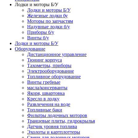
Лодки и моторы Б/У
Лодки и моторы Б/У
Железные лодки бу
Моторы по запчастям
Надувные лодки б/у
Приборы б/у
Винты б/у
Лодки и моторы Б/У
Оборудование
Дистанционное управление
Тюнинг корпуса
Тахометры, приборы
Электрооборудование
Топливное оборудование
Винты гребные
масла/консерванты
Якоря, швартовка
Кресло в лодку
Развлечения на воде
Топливные баки
Фильтры лодочных моторов
Транцевые плиты, гидрокрылья
Датчик уровня топлива
Эхолоты и картплоттеры
Cвечи для лодочных моторов