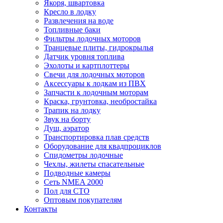
Якоря, швартовка
Кресло в лодку
Развлечения на воде
Топливные баки
Фильтры лодочных моторов
Транцевые плиты, гидрокрылья
Датчик уровня топлива
Эхолоты и картплоттеры
Cвечи для лодочных моторов
Аксессуары к лодкам из ПВХ
Запчасти к лодочным моторам
Краска, грунтовка, необростайка
Трапик на лодку
Звук на борту
Душ, аэратор
Транспортировка плав средств
Оборудование для квадпроциклов
Спидометры лодочные
Чехлы, жилеты спасательные
Подводные камеры
Сеть NMEA 2000
Пол для СТО
Оптовым покупателям
Контакты