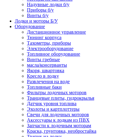
Надувные лодки б/у
Приборы б/у
Винты б/у
Лодки и моторы Б/У
Оборудование
Дистанционное управление
Тюнинг корпуса
Тахометры, приборы
Электрооборудование
Топливное оборудование
Винты гребные
масла/консерванты
Якоря, швартовка
Кресло в лодку
Развлечения на воде
Топливные баки
Фильтры лодочных моторов
Транцевые плиты, гидрокрылья
Датчик уровня топлива
Эхолоты и картплоттеры
Cвечи для лодочных моторов
Аксессуары к лодкам из ПВХ
Запчасти к лодочным моторам
Краска, грунтовка, необростайка
Трапик на лодку