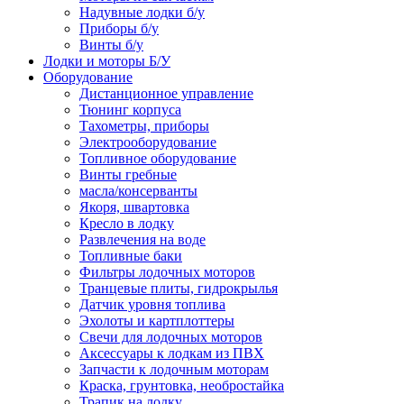
Надувные лодки б/у
Приборы б/у
Винты б/у
Лодки и моторы Б/У
Оборудование
Дистанционное управление
Тюнинг корпуса
Тахометры, приборы
Электрооборудование
Топливное оборудование
Винты гребные
масла/консерванты
Якоря, швартовка
Кресло в лодку
Развлечения на воде
Топливные баки
Фильтры лодочных моторов
Транцевые плиты, гидрокрылья
Датчик уровня топлива
Эхолоты и картплоттеры
Cвечи для лодочных моторов
Аксессуары к лодкам из ПВХ
Запчасти к лодочным моторам
Краска, грунтовка, необростайка
Трапик на лодку