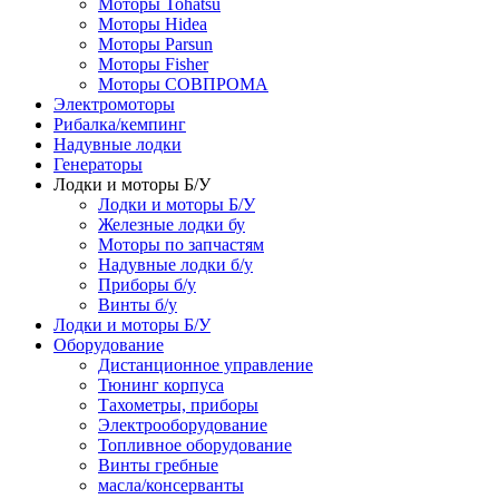
Моторы Tohatsu
Моторы Hidea
Моторы Parsun
Моторы Fisher
Моторы СОВПРОМА
Электромоторы
Рибалка/кемпинг
Надувные лодки
Генераторы
Лодки и моторы Б/У
Лодки и моторы Б/У
Железные лодки бу
Моторы по запчастям
Надувные лодки б/у
Приборы б/у
Винты б/у
Лодки и моторы Б/У
Оборудование
Дистанционное управление
Тюнинг корпуса
Тахометры, приборы
Электрооборудование
Топливное оборудование
Винты гребные
масла/консерванты