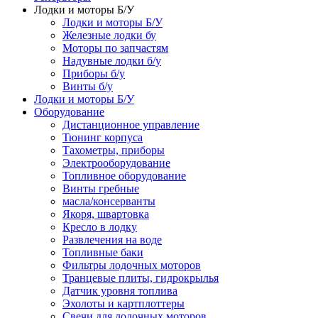
Лодки и моторы Б/У
Лодки и моторы Б/У
Железные лодки бу
Моторы по запчастям
Надувные лодки б/у
Приборы б/у
Винты б/у
Лодки и моторы Б/У
Оборудование
Дистанционное управление
Тюнинг корпуса
Тахометры, приборы
Электрооборудование
Топливное оборудование
Винты гребные
масла/консерванты
Якоря, швартовка
Кресло в лодку
Развлечения на воде
Топливные баки
Фильтры лодочных моторов
Транцевые плиты, гидрокрылья
Датчик уровня топлива
Эхолоты и картплоттеры
Cвечи для лодочных моторов