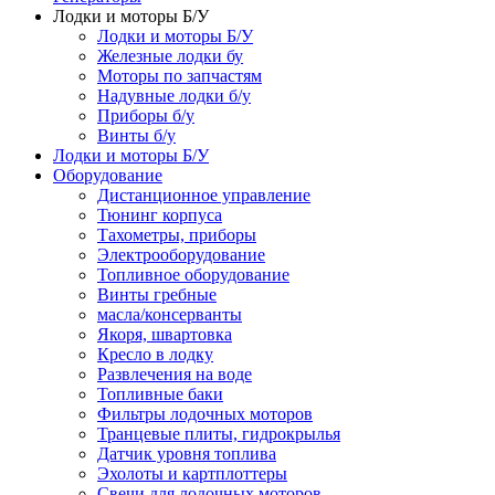
Лодки и моторы Б/У
Лодки и моторы Б/У
Железные лодки бу
Моторы по запчастям
Надувные лодки б/у
Приборы б/у
Винты б/у
Лодки и моторы Б/У
Оборудование
Дистанционное управление
Тюнинг корпуса
Тахометры, приборы
Электрооборудование
Топливное оборудование
Винты гребные
масла/консерванты
Якоря, швартовка
Кресло в лодку
Развлечения на воде
Топливные баки
Фильтры лодочных моторов
Транцевые плиты, гидрокрылья
Датчик уровня топлива
Эхолоты и картплоттеры
Cвечи для лодочных моторов