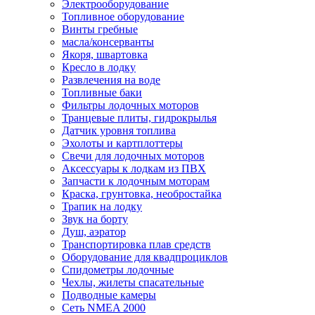
Электрооборудование
Топливное оборудование
Винты гребные
масла/консерванты
Якоря, швартовка
Кресло в лодку
Развлечения на воде
Топливные баки
Фильтры лодочных моторов
Транцевые плиты, гидрокрылья
Датчик уровня топлива
Эхолоты и картплоттеры
Cвечи для лодочных моторов
Аксессуары к лодкам из ПВХ
Запчасти к лодочным моторам
Краска, грунтовка, необростайка
Трапик на лодку
Звук на борту
Душ, аэратор
Транспортировка плав средств
Оборудование для квадпроциклов
Спидометры лодочные
Чехлы, жилеты спасательные
Подводные камеры
Сеть NMEA 2000