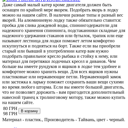
Даже самый малый катер кроме двигателя должен быть
оснащен по крайней мере якорем. Подобрать якорь в лодку
можно на нашем сайте. В наличии разные типы и разный вес
якорей. На алюминиевую лодку также обязательно ставится:
пробка для слива дождевой воды, спинингодержатели для
надежного хранения спиннинга, подстаканники складные для
надежного удержания стаканов или бутылок, трапик или еще
называют лестница для лодки поможет летом комфортно
искупнуться и подняться на борт. Также если вы приобрели
старый или бывший в употреблении катер вам нужно
подобрать правильное кресло рыбака и стойку к нему, или
материал для перетяжки лодочных кресел и диванов. Чем
больше вы имеете рундуков и ящиков в лодке тем удобнее и
комфортнее можно хранить вещи. Для всех ящиков нужны
пластиковые или нержавеющие петли. Нержавеющий замок
или застежка к ларьку поможет сохранить ваши вещи сухими
во время любого шторма. Если вы имеете большой двигатель,
что не позволяет дорожить - вам пригодится дополнительный
навесной транец к тролинговому мотору, также можно купить
на нашем сайте.
80 ГРН
98 ГРН
Материал - пластик., Производитель - Тайвань, цвет - черный.