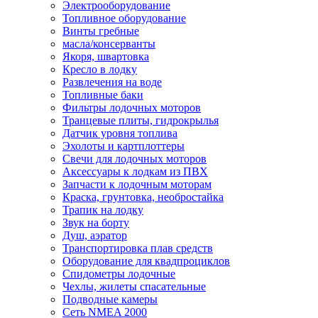
Электрооборудование
Топливное оборудование
Винты гребные
масла/консерванты
Якоря, швартовка
Кресло в лодку
Развлечения на воде
Топливные баки
Фильтры лодочных моторов
Транцевые плиты, гидрокрылья
Датчик уровня топлива
Эхолоты и картплоттеры
Cвечи для лодочных моторов
Аксессуары к лодкам из ПВХ
Запчасти к лодочным моторам
Краска, грунтовка, необростайка
Трапик на лодку
Звук на борту
Душ, аэратор
Транспортировка плав средств
Оборудование для квадпроциклов
Спидометры лодочные
Чехлы, жилеты спасательные
Подводные камеры
Сеть NMEA 2000