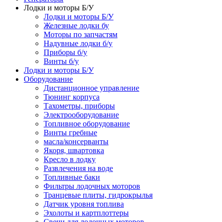
Лодки и моторы Б/У
Лодки и моторы Б/У
Железные лодки бу
Моторы по запчастям
Надувные лодки б/у
Приборы б/у
Винты б/у
Лодки и моторы Б/У
Оборудование
Дистанционное управление
Тюнинг корпуса
Тахометры, приборы
Электрооборудование
Топливное оборудование
Винты гребные
масла/консерванты
Якоря, швартовка
Кресло в лодку
Развлечения на воде
Топливные баки
Фильтры лодочных моторов
Транцевые плиты, гидрокрылья
Датчик уровня топлива
Эхолоты и картплоттеры
Cвечи для лодочных моторов