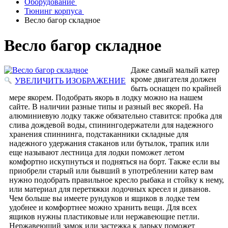
Оборудование
Тюнинг корпуса
Весло багор складное
Весло багор складное
Даже самый малый катер
кроме двигателя должен
УВЕЛИЧИТЬ ИЗОБРАЖЕНИЕ
быть оснащен по крайней
мере якорем. Подобрать якорь в лодку можно на нашем
сайте. В наличии разные типы и разный вес якорей. На
алюминиевую лодку также обязательно ставится: пробка для
слива дождевой воды, спинингодержатели для надежного
хранения спиннинга, подстаканники складные для
надежного удержания стаканов или бутылок, трапик или
еще называют лестница для лодки поможет летом
комфортно искупнуться и подняться на борт. Также если вы
приобрели старый или бывший в употреблении катер вам
нужно подобрать правильное кресло рыбака и стойку к нему,
или материал для перетяжки лодочных кресел и диванов.
Чем больше вы имеете рундуков и ящиков в лодке тем
удобнее и комфортнее можно хранить вещи. Для всех
ящиков нужны пластиковые или нержавеющие петли.
Нержавеющий замок или застежка к ларьку поможет