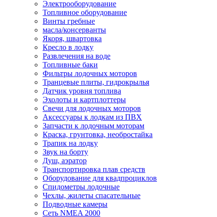
Электрооборудование
Топливное оборудование
Винты гребные
масла/консерванты
Якоря, швартовка
Кресло в лодку
Развлечения на воде
Топливные баки
Фильтры лодочных моторов
Транцевые плиты, гидрокрылья
Датчик уровня топлива
Эхолоты и картплоттеры
Cвечи для лодочных моторов
Аксессуары к лодкам из ПВХ
Запчасти к лодочным моторам
Краска, грунтовка, необростайка
Трапик на лодку
Звук на борту
Душ, аэратор
Транспортировка плав средств
Оборудование для квадпроциклов
Спидометры лодочные
Чехлы, жилеты спасательные
Подводные камеры
Сеть NMEA 2000