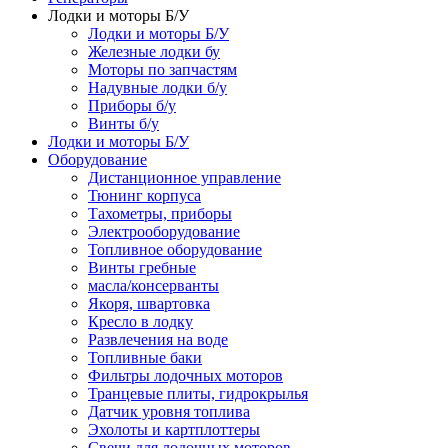
Лодки и моторы Б/У
Лодки и моторы Б/У
Железные лодки бу
Моторы по запчастям
Надувные лодки б/у
Приборы б/у
Винты б/у
Лодки и моторы Б/У
Оборудование
Дистанционное управление
Тюнинг корпуса
Тахометры, приборы
Электрооборудование
Топливное оборудование
Винты гребные
масла/консерванты
Якоря, швартовка
Кресло в лодку
Развлечения на воде
Топливные баки
Фильтры лодочных моторов
Транцевые плиты, гидрокрылья
Датчик уровня топлива
Эхолоты и картплоттеры
Cвечи для лодочных моторов