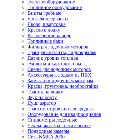
Электрооборудование
Топливное оборудование
Винты гребные
масла/консерванты
Якоря, швартовка
Кресло в лодку
Развлечения на воде
Топливные баки
Фильтры лодочных моторов
Транцевые плиты, гидрокрылья
Датчик уровня топлива
Эхолоты и картплоттеры
Cвечи для лодочных моторов
Аксессуары к лодкам из ПВХ
Запчасти к лодочным моторам
Краска, грунтовка, необростайка
Трапик на лодку
Звук на борту
Душ, аэратор
Транспортировка плав средств
Оборудование для квадпроциклов
Спидометры лодочные
Чехлы, жилеты спасательные
Подводные камеры
Сеть NMEA 2000