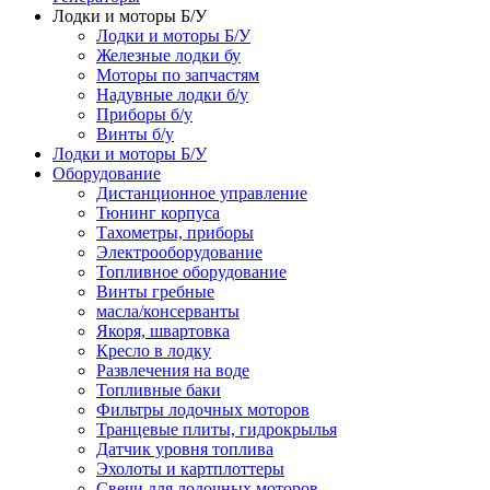
Лодки и моторы Б/У
Лодки и моторы Б/У
Железные лодки бу
Моторы по запчастям
Надувные лодки б/у
Приборы б/у
Винты б/у
Лодки и моторы Б/У
Оборудование
Дистанционное управление
Тюнинг корпуса
Тахометры, приборы
Электрооборудование
Топливное оборудование
Винты гребные
масла/консерванты
Якоря, швартовка
Кресло в лодку
Развлечения на воде
Топливные баки
Фильтры лодочных моторов
Транцевые плиты, гидрокрылья
Датчик уровня топлива
Эхолоты и картплоттеры
Cвечи для лодочных моторов