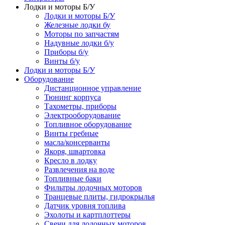
Лодки и моторы Б/У
Лодки и моторы Б/У
Железные лодки бу
Моторы по запчастям
Надувные лодки б/у
Приборы б/у
Винты б/у
Лодки и моторы Б/У
Оборудование
Дистанционное управление
Тюнинг корпуса
Тахометры, приборы
Электрооборудование
Топливное оборудование
Винты гребные
масла/консерванты
Якоря, швартовка
Кресло в лодку
Развлечения на воде
Топливные баки
Фильтры лодочных моторов
Транцевые плиты, гидрокрылья
Датчик уровня топлива
Эхолоты и картплоттеры
Cвечи для лодочных моторов