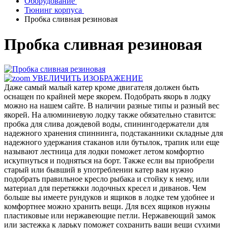
Оборудование
Тюнинг корпуса
Пробка сливная резиновая
Пробка сливная резиновая
УВЕЛИЧИТЬ ИЗОБРАЖЕНИЕ
Даже самый малый катер кроме двигателя должен быть
оснащен по крайней мере якорем. Подобрать якорь в лодку
можно на нашем сайте. В наличии разные типы и разный вес
якорей. На алюминиевую лодку также обязательно ставится:
пробка для слива дождевой воды, спинингодержатели для
надежного хранения спиннинга, подстаканники складные для
надежного удержания стаканов или бутылок, трапик или еще
называют лестница для лодки поможет летом комфортно
искупнуться и подняться на борт. Также если вы приобрели
старый или бывший в употреблении катер вам нужно
подобрать правильное кресло рыбака и стойку к нему, или
материал для перетяжки лодочных кресел и диванов. Чем
больше вы имеете рундуков и ящиков в лодке тем удобнее и
комфортнее можно хранить вещи. Для всех ящиков нужны
пластиковые или нержавеющие петли. Нержавеющий замок
или застежка к ларьку поможет сохранить ваши вещи сухими