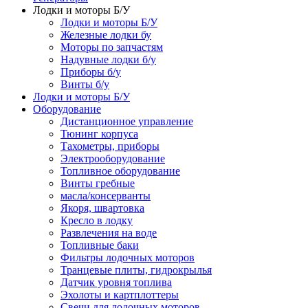
Лодки и моторы Б/У
Лодки и моторы Б/У
Железные лодки бу
Моторы по запчастям
Надувные лодки б/у
Приборы б/у
Винты б/у
Лодки и моторы Б/У
Оборудование
Дистанционное управление
Тюнинг корпуса
Тахометры, приборы
Электрооборудование
Топливное оборудование
Винты гребные
масла/консерванты
Якоря, швартовка
Кресло в лодку
Развлечения на воде
Топливные баки
Фильтры лодочных моторов
Транцевые плиты, гидрокрылья
Датчик уровня топлива
Эхолоты и картплоттеры
Cвечи для лодочных моторов