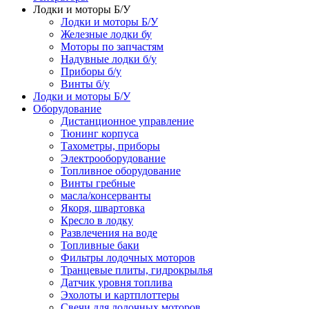
Лодки и моторы Б/У
Лодки и моторы Б/У
Железные лодки бу
Моторы по запчастям
Надувные лодки б/у
Приборы б/у
Винты б/у
Лодки и моторы Б/У
Оборудование
Дистанционное управление
Тюнинг корпуса
Тахометры, приборы
Электрооборудование
Топливное оборудование
Винты гребные
масла/консерванты
Якоря, швартовка
Кресло в лодку
Развлечения на воде
Топливные баки
Фильтры лодочных моторов
Транцевые плиты, гидрокрылья
Датчик уровня топлива
Эхолоты и картплоттеры
Cвечи для лодочных моторов