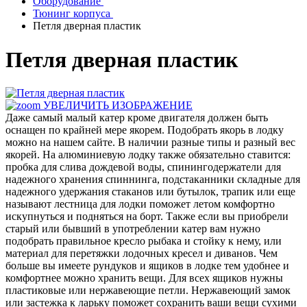
Оборудование
Тюнинг корпуса
Петля дверная пластик
Петля дверная пластик
УВЕЛИЧИТЬ ИЗОБРАЖЕНИЕ
Даже самый малый катер кроме двигателя должен быть
оснащен по крайней мере якорем. Подобрать якорь в лодку
можно на нашем сайте. В наличии разные типы и разный вес
якорей. На алюминиевую лодку также обязательно ставится:
пробка для слива дождевой воды, спинингодержатели для
надежного хранения спиннинга, подстаканники складные для
надежного удержания стаканов или бутылок, трапик или еще
называют лестница для лодки поможет летом комфортно
искупнуться и подняться на борт. Также если вы приобрели
старый или бывший в употреблении катер вам нужно
подобрать правильное кресло рыбака и стойку к нему, или
материал для перетяжки лодочных кресел и диванов. Чем
больше вы имеете рундуков и ящиков в лодке тем удобнее и
комфортнее можно хранить вещи. Для всех ящиков нужны
пластиковые или нержавеющие петли. Нержавеющий замок
или застежка к ларьку поможет сохранить ваши вещи сухими