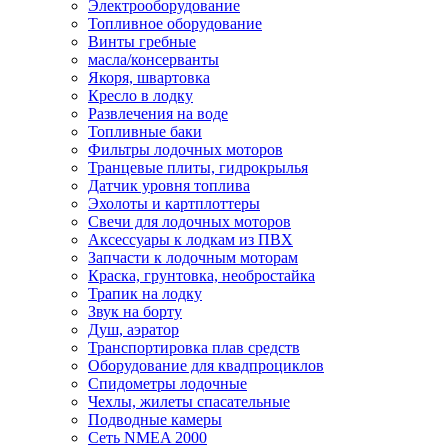
Электрооборудование
Топливное оборудование
Винты гребные
масла/консерванты
Якоря, швартовка
Кресло в лодку
Развлечения на воде
Топливные баки
Фильтры лодочных моторов
Транцевые плиты, гидрокрылья
Датчик уровня топлива
Эхолоты и картплоттеры
Cвечи для лодочных моторов
Аксессуары к лодкам из ПВХ
Запчасти к лодочным моторам
Краска, грунтовка, необростайка
Трапик на лодку
Звук на борту
Душ, аэратор
Транспортировка плав средств
Оборудование для квадпроциклов
Спидометры лодочные
Чехлы, жилеты спасательные
Подводные камеры
Сеть NMEA 2000