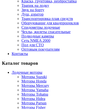
Краска, грунтовка, необростайка
Трапик на лодку
Звук на борту
Душ, аэратор
Транспортировка плав средств
Оборудование для квадпроциклов
Спидометры лодочные
Чехлы, жилеты спасательные
Подводные камеры
Сеть NMEA 2000
Пол для СТО
Оптовым покупателям
Контакты
Каталог товаров
Лодочные моторы
Моторы Suzuki
Моторы Honda
Моторы Mercury
Моторы Yamaha
Моторы Tohatsu
Моторы Hidea
Моторы Parsun
Моторы Fisher