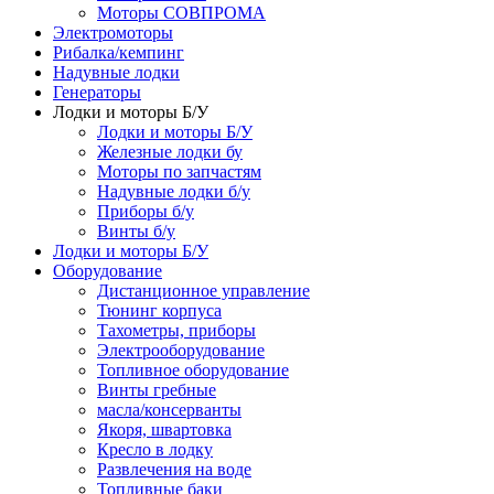
Моторы СОВПРОМА
Электромоторы
Рибалка/кемпинг
Надувные лодки
Генераторы
Лодки и моторы Б/У
Лодки и моторы Б/У
Железные лодки бу
Моторы по запчастям
Надувные лодки б/у
Приборы б/у
Винты б/у
Лодки и моторы Б/У
Оборудование
Дистанционное управление
Тюнинг корпуса
Тахометры, приборы
Электрооборудование
Топливное оборудование
Винты гребные
масла/консерванты
Якоря, швартовка
Кресло в лодку
Развлечения на воде
Топливные баки