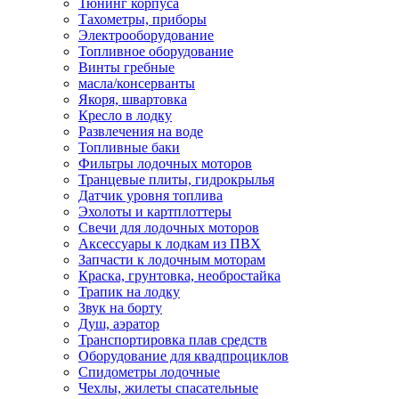
Тюнинг корпуса
Тахометры, приборы
Электрооборудование
Топливное оборудование
Винты гребные
масла/консерванты
Якоря, швартовка
Кресло в лодку
Развлечения на воде
Топливные баки
Фильтры лодочных моторов
Транцевые плиты, гидрокрылья
Датчик уровня топлива
Эхолоты и картплоттеры
Cвечи для лодочных моторов
Аксессуары к лодкам из ПВХ
Запчасти к лодочным моторам
Краска, грунтовка, необростайка
Трапик на лодку
Звук на борту
Душ, аэратор
Транспортировка плав средств
Оборудование для квадпроциклов
Спидометры лодочные
Чехлы, жилеты спасательные