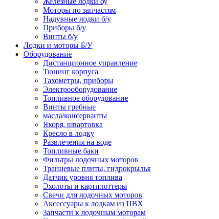
Железные лодки бу
Моторы по запчастям
Надувные лодки б/у
Приборы б/у
Винты б/у
Лодки и моторы Б/У
Оборудование
Дистанционное управление
Тюнинг корпуса
Тахометры, приборы
Электрооборудование
Топливное оборудование
Винты гребные
масла/консерванты
Якоря, швартовка
Кресло в лодку
Развлечения на воде
Топливные баки
Фильтры лодочных моторов
Транцевые плиты, гидрокрылья
Датчик уровня топлива
Эхолоты и картплоттеры
Cвечи для лодочных моторов
Аксессуары к лодкам из ПВХ
Запчасти к лодочным моторам