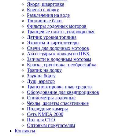
Якоря, швартовка
Кресло в лодку
Развлечения на воде
Топливные баки
Фильтры лодочных моторов
Транцевые плиты, гидрокрылья
Датчик уровня топлива
Эхолоты и картплоттеры
Cвечи для лодочных моторов
Аксессуары к лодкам из ПВХ
Запчасти к лодочным моторам
Краска, грунтовка, необростайка
Трапик на лодку
Звук на борту
Душ, аэратор
Транспортировка плав средств
Оборудование для квадпроциклов
Спидометры лодочные
Чехлы, жилеты спасательные
Подводные камеры
Сеть NMEA 2000
Пол для СТО
Оптовым покупателям
Контакты