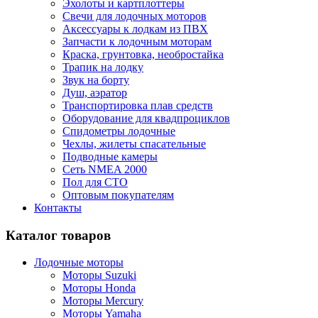
Эхолоты и картплоттеры
Cвечи для лодочных моторов
Аксессуары к лодкам из ПВХ
Запчасти к лодочным моторам
Краска, грунтовка, необростайка
Трапик на лодку
Звук на борту
Душ, аэратор
Транспортировка плав средств
Оборудование для квадпроциклов
Спидометры лодочные
Чехлы, жилеты спасательные
Подводные камеры
Сеть NMEA 2000
Пол для СТО
Оптовым покупателям
Контакты
Каталог товаров
Лодочные моторы
Моторы Suzuki
Моторы Honda
Моторы Mercury
Моторы Yamaha