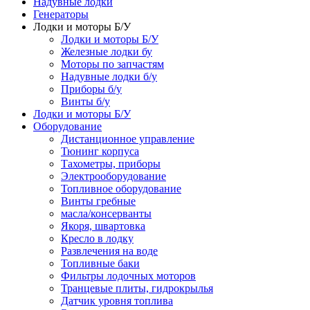
Надувные лодки
Генераторы
Лодки и моторы Б/У
Лодки и моторы Б/У
Железные лодки бу
Моторы по запчастям
Надувные лодки б/у
Приборы б/у
Винты б/у
Лодки и моторы Б/У
Оборудование
Дистанционное управление
Тюнинг корпуса
Тахометры, приборы
Электрооборудование
Топливное оборудование
Винты гребные
масла/консерванты
Якоря, швартовка
Кресло в лодку
Развлечения на воде
Топливные баки
Фильтры лодочных моторов
Транцевые плиты, гидрокрылья
Датчик уровня топлива