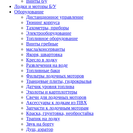
Винты б/у
Лодки и моторы Б/У
Оборудование
Дистанционное управление
Тюнинг корпуса
Тахометры, приборы
Электрооборудование
Топливное оборудование
Винты гребные
масла/консерванты
Якоря, швартовка
Кресло в лодку
Развлечения на воде
Топливные баки
Фильтры лодочных моторов
Транцевые плиты, гидрокрылья
Датчик уровня топлива
Эхолоты и картплоттеры
Cвечи для лодочных моторов
Аксессуары к лодкам из ПВХ
Запчасти к лодочным моторам
Краска, грунтовка, необростайка
Трапик на лодку
Звук на борту
Душ, аэратор