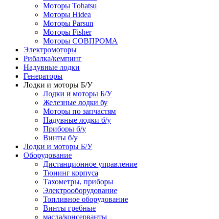
Моторы Tohatsu
Моторы Hidea
Моторы Parsun
Моторы Fisher
Моторы СОВПРОМА
Электромоторы
Рибалка/кемпинг
Надувные лодки
Генераторы
Лодки и моторы Б/У
Лодки и моторы Б/У
Железные лодки бу
Моторы по запчастям
Надувные лодки б/у
Приборы б/у
Винты б/у
Лодки и моторы Б/У
Оборудование
Дистанционное управление
Тюнинг корпуса
Тахометры, приборы
Электрооборудование
Топливное оборудование
Винты гребные
масла/консерванты