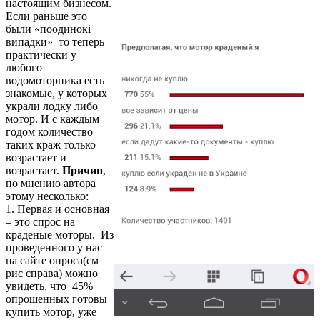
настоящим бизнесом.
Если раньше это
были «поодинокі
випадки» то теперь
практически у
любого
водомоторника есть
знакомые, у которых
украли лодку либо
мотор. И с каждым
годом количество
таких краж только
возрастает и
возрастает.
Причин
,
по мнению автора
этому несколько:
1. Первая и основная
– это спрос на
краденые моторы. Из
проведенного у нас
на сайте опроса(см
рис справа) можно
увидеть, что 45%
опрошенных готовы
купить мотор, уже