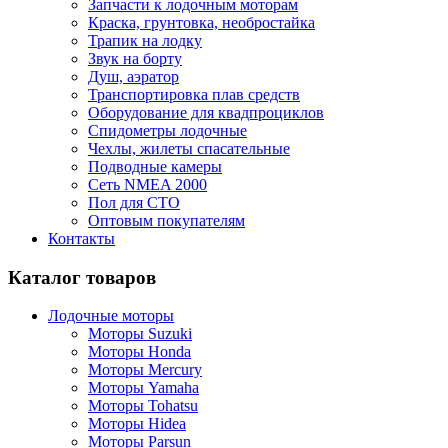
Запчасти к лодочным моторам
Краска, грунтовка, необростайка
Трапик на лодку
Звук на борту
Душ, аэратор
Транспортировка плав средств
Оборудование для квадпроциклов
Спидометры лодочные
Чехлы, жилеты спасательные
Подводные камеры
Сеть NMEA 2000
Пол для СТО
Оптовым покупателям
Контакты
Каталог товаров
Лодочные моторы
Моторы Suzuki
Моторы Honda
Моторы Mercury
Моторы Yamaha
Моторы Tohatsu
Моторы Hidea
Моторы Parsun