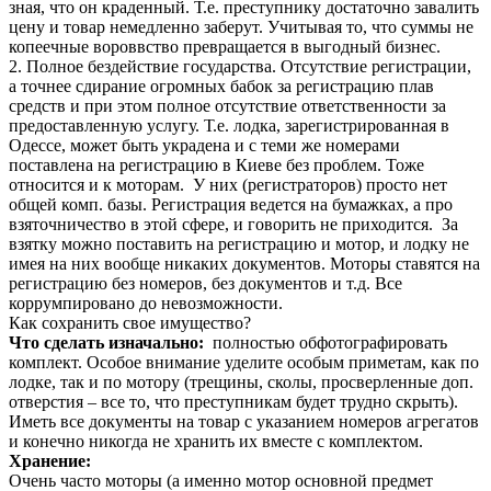
зная, что он краденный. Т.е. преступнику достаточно завалить
цену и товар немедленно заберут. Учитывая то, что суммы не
копеечные вороввство превращается в выгодный бизнес.
2. Полное бездействие государства. Отсутствие регистрации,
а точнее сдирание огромных бабок за регистрацию плав
средств и при этом полное отсутствие ответственности за
предоставленную услугу. Т.е. лодка, зарегистрированная в
Одессе, может быть украдена и с теми же номерами
поставлена на регистрацию в Киеве без проблем. Тоже
относится и к моторам. У них (регистраторов) просто нет
общей комп. базы. Регистрация ведется на бумажках, а про
взяточничество в этой сфере, и говорить не приходится. За
взятку можно поставить на регистрацию и мотор, и лодку не
имея на них вообще никаких документов. Моторы ставятся на
регистрацию без номеров, без документов и т.д. Все
коррумпировано до невозможности.
Как сохранить свое имущество?
Что сделать изначально:
полностью обфотографировать
комплект. Особое внимание уделите особым приметам, как по
лодке, так и по мотору (трещины, сколы, просверленные доп.
отверстия – все то, что преступникам будет трудно скрыть).
Иметь все документы на товар с указанием номеров агрегатов
и конечно никогда не хранить их вместе с комплектом.
Хранение:
Очень часто моторы (а именно мотор основной предмет