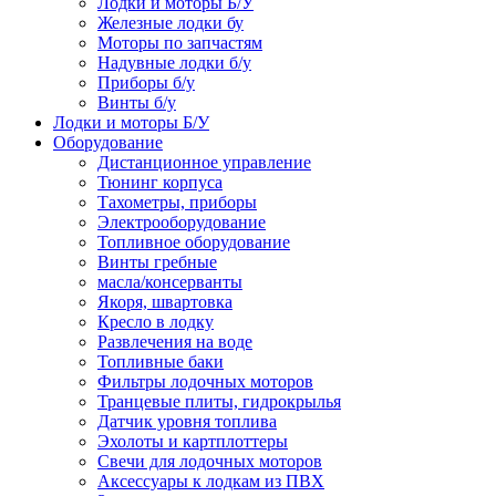
Лодки и моторы Б/У
Железные лодки бу
Моторы по запчастям
Надувные лодки б/у
Приборы б/у
Винты б/у
Лодки и моторы Б/У
Оборудование
Дистанционное управление
Тюнинг корпуса
Тахометры, приборы
Электрооборудование
Топливное оборудование
Винты гребные
масла/консерванты
Якоря, швартовка
Кресло в лодку
Развлечения на воде
Топливные баки
Фильтры лодочных моторов
Транцевые плиты, гидрокрылья
Датчик уровня топлива
Эхолоты и картплоттеры
Cвечи для лодочных моторов
Аксессуары к лодкам из ПВХ