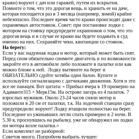
кражи) воруют с дач или гаражей, путем их вскрытия.
Помните о том, что это дорогая вещь, и хранить ее на даче,
которая посещается раз в 3 месяца (например, зимой) крайне
небезопасно. Последнее время часто кражи происходят даже с
охраняемых автостоянок. Совет: при постановке лодки с
мотором на стоянку предупредите охранников о том, что это
дорогая вещь и в случае ее кражи вы будете подавать в суд
именно на них. Сохраняйте чеки, квитанции со стоянок.
На берегу:
Если у вас надувная лодка и мотор, который может быть снят.
Перед сном обязательно снимите двигатель и по возможности
закройте его в автомобиле либо положите в палатке или как
можно ближе к ней. Лодку вытяните на берег и
ОБЯЗАТЕЛЬНО сдуйте хотябы один балон. Купите и
используйте сигнализацию с датчиками движения. Хотя и это
все не панацея. Вот цитата: « Прибыл вчера в 19 примерно на
Адаманте315 + Мерк15м. На острове лагерь из 4 палаток. 7
взрослых мужиков. Около 23-24 часов сняли мотор и
положили в 20 см от палатки, т.к. На лодочной станции сразу
предупредили: воруют! Лодку втащили полностью на берег.
Последние из ужинавших легли спать примерно в 2 ночи. В
5.30 я, проснувшись на рыбалку, уже не обнаружил ни лодки
ни мотора возле палатки.»
Если комплект не разборной:
Советов много. Попробуем выбрать лучшее: