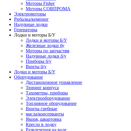
Моторы Fisher
Моторы СОВПРОМА
Электромоторы
Рибалка/кемпинг
Надувные лодки
Генераторы
Лодки и моторы Б/У
Лодки и моторы Б/У
Железные лодки бу
Моторы по запчастям
Надувные лодки б/у
Приборы б/у
Винты б/у
Лодки и моторы Б/У
Оборудование
Дистанционное управление
Тюнинг корпуса
Тахометры, приборы
Электрооборудование
Топливное оборудование
Винты гребные
масла/консерванты
Якоря, швартовка
Кресло в лодку
Развлечения на воде