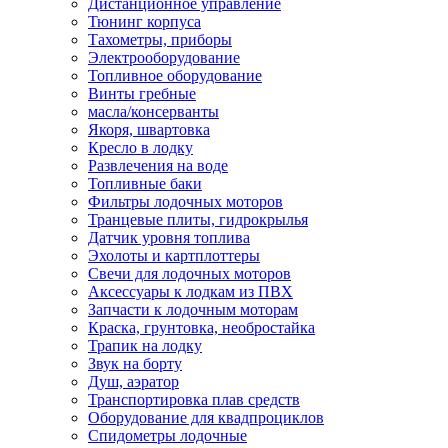
Дистанционное управление
Тюнинг корпуса
Тахометры, приборы
Электрооборудование
Топливное оборудование
Винты гребные
масла/консерванты
Якоря, швартовка
Кресло в лодку
Развлечения на воде
Топливные баки
Фильтры лодочных моторов
Транцевые плиты, гидрокрылья
Датчик уровня топлива
Эхолоты и картплоттеры
Cвечи для лодочных моторов
Аксессуары к лодкам из ПВХ
Запчасти к лодочным моторам
Краска, грунтовка, необростайка
Трапик на лодку
Звук на борту
Душ, аэратор
Транспортировка плав средств
Оборудование для квадпроциклов
Спидометры лодочные