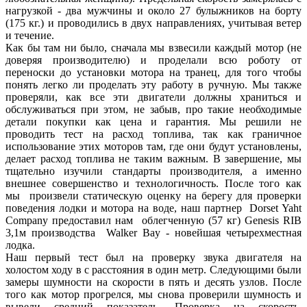
нагрузкой - два мужчины и около 27 булыжников на борту
(175 кг.) и проводились в двух направлениях, учитывая ветер
и течение.
Как бы там ни было, сначала мы взвесили каждый мотор (не
доверяя производителю) и проделали всю роботу от
переноски до установки мотора на транец, для того чтобы
понять легко ли проделать эту работу в ручную. Мы также
проверяли, как все эти двигатели должны храниться и
обслуживаться при этом, не забыв, про такие необходимые
детали покупки как цена и гарантия. Мы решили не
проводить тест на расход топлива, так как граничное
использование этих моторов там, где они будут установлены,
делает расход топлива не таким важным. В завершение, мы
тщательно изучили стандарты производителя, а именно
внешнее совершенство и технологичность. После того как
мы произвели статическую оценку на берегу для проверки
поведения лодки и мотора на воде, наш партнер Dorset Yaht
Company предоставил нам облегченную (57 кг) Genesis RIB
3,1м производства Walker Bay - новейшая четырехместная
лодка.
Наш первый тест был на проверку звука двигателя на
холостом ходу в с расстояния в один метр. Следующими были
замеры шумности на скорости в пять и десять узлов. После
того как мотор прогрелся, мы снова проверили шумность и
вывели средний показатель. Проверка на скорость