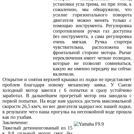
установки угла трима, но при этом, к
сожалению, мы обнаружили, что
усилие горизонтального поворота
двигателя можно менять только с
помощью инструмента. Регулировка
сопротивления ручки газ доступна
без инструмента, а сама регулировка
очень мягкая. Ручка стартера
чувствительна, расположена на
фронтальной стороне мотора. Рычаг
переключения имеет четкие позиции,
которые не позволят сомневаться,
какую же именно передачу вы сейчас
включили.
Открытие и снятия верхней крышки из лодки не представляет
проблем благодаря новому механизму замка. У Сьюзи
холодный мотор завелся с 6 попытки и сразу устойчиво
заработал. В дальнейшем прогретый мотор она заводила с
первой попытки. На воде нам удалось достичь максимальной
скорости 26,5 км/ч, но вес двигателя задирал нос нашей лодки,
в результате чего наша прогулка на неспокойной воде прошла
как по ухабам.
Заключение:
Тяжелый детюнингованый из 15
в 9,9 сильный мотор смог бы