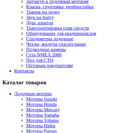
Запчасти к лодочным моторам
Краска, грунтовка, необростайка
Трапик на лодку
Звук на борту
Душ, аэратор
Транспортировка плав средств
Оборудование для квадпроциклов
Спидометры лодочные
Чехлы, жилеты спасательные
Подводные камеры
Сеть NMEA 2000
Пол для СТО
Оптовым покупателям
Контакты
Каталог товаров
Лодочные моторы
Моторы Suzuki
Моторы Honda
Моторы Mercury
Моторы Yamaha
Моторы Tohatsu
Моторы Hidea
Моторы Parsun