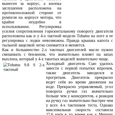
вынесен за корпус, а кнопка
заглушения расположена на
противоположной стороне от
румпеля на корпусе мотора, что
крайне неудобно в
использовании. Регулировка
усилия сопротивления горизонтальному поворoту двигателя
расположена как и у 4-х тактной модели Tohatsu на ноге и ее
регулировка с лодки невозможна. Правда крышка капота с
тыльной защелкой легко снимается и меняется.
Как и большинство 2-х тактных двигателей масло нужно
смешивать с бензином, что значительно влияет на запах
выхлопа, который у 4-х такнтых моделей значительно чище.
Холодный двигатель Сью удалось
завести с первой попытки впрочем,
также двигатель заводился и
прогретым. Двигатель прекрасно
ведет себя во время движения на
воде. Прекрасно управляемый, угол
поворота ручки газ значительно
больше чем у конкурентов, а реакция
на ручку газ значительно быстрее чем
у всех 4-х тактников теста. Однако
максимальная скорость составила
27,6 км/ч в то время как у Merqury