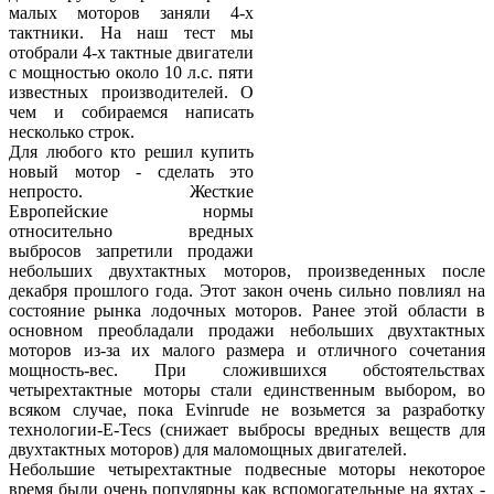
малых моторов заняли 4-х
тактники. На наш тест мы
отобрали 4-х тактные двигатели
с мощностью около 10 л.с. пяти
известных производителей. О
чем и собираемся написать
несколько строк.
Для любого кто решил купить
новый мотор - сделать это
непросто. Жесткие
Европейские нормы
относительно вредных
выбросов запретили продажи
небольших двухтактных моторов, произведенных после
декабря прошлого года. Этот закон очень сильно повлиял на
состояние рынка лодочных моторов. Ранее этой области в
основном преобладали продажи небольших двухтактных
моторов из-за их малого размера и отличного сочетания
мощность-вес. При сложившихся обстоятельствах
четырехтактные моторы стали единственным выбором, во
всяком случае, пока Evinrude не возьмется за разработку
технологии-E-Tecs (снижает выбросы вредных веществ для
двухтактных моторов) для маломощных двигателей.
Небольшие четырехтактные подвесные моторы некоторое
время были очень популярны как вспомогательные на яхтах -