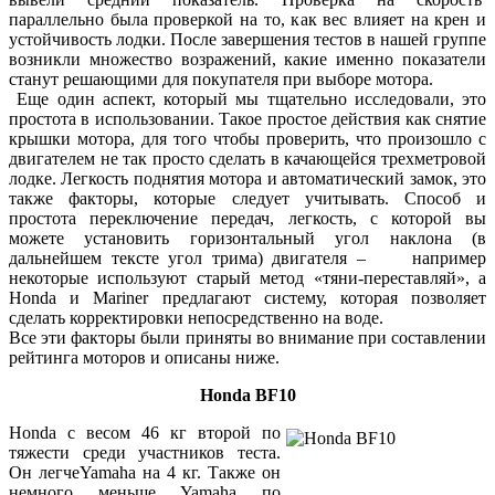
параллельно была проверкой на то, как вес влияет на крен и
устойчивость лодки. После завершения тестов в нашей группе
возникли множество возражений, какие именно показатели
станут решающими для покупателя при выборе мотора.
Еще один аспект, который мы тщательно исследовали, это
простота в использовании. Такое простое действия как снятие
крышки мотора, для того чтобы проверить, что произошло с
двигателем не так просто сделать в качающейся трехметровой
лодке. Легкость поднятия мотора и автоматический замок, это
также факторы, которые следует учитывать. Способ и
простота переключение передач, легкость, с которой вы
можете установить горизонтальный угол наклона (в
дальнейшем тексте угол трима) двигателя – например
некоторые используют старый метод «тяни-переставляй», а
Honda и Mariner предлагают систему, которая позволяет
сделать корректировки непосредственно на воде.
Все эти факторы были приняты во внимание при составлении
рейтинга моторов и описаны ниже.
Honda BF10
Honda с весом 46 кг второй по
тяжести среди участников теста.
Он легчеYamaha на 4 кг. Также он
немного меньше Yamaha по