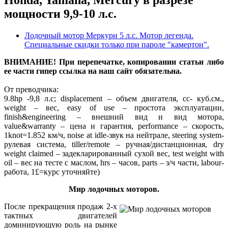
Honda, Yamaha, Mercury в разрезе
мощности 9,9-10 л.с.
Лодочный мотор Меркури 5 л.с. Мотор легенда.
Специальные скидки только при пароле "камертон".
ВНИМАНИЕ! При перепечатке, копировании статьи либо
ее части гипер ссылка на наш сайт обязательна.
От преводчика:
9.8hp -9,8 л.с; displacement – объем двигателя, сс- куб.см.,
weight – вес, easy of use – простота эксплуатации,
finish&engineering – внешний вид и вид мотора,
value&warranty – цена и гарантия, performance – скорость,
1knot=1.852 км/ч, noise at idle-звук на нейтрале, steering system-
рулевая система, tiller/remote – ручная/дистанционная, dry
weight claimed – задекларированный сухой вес, test weight with
oil – вес на тесте с маслом, hrs – часов, parts – з/ч части, labour-
работа, 1£=курс уточняйте)
Мир лодочных моторов.
После прекращения продаж 2-х
тактных двигателей
доминирующую роль на рынке