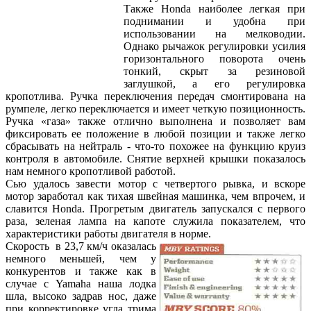
Также Honda наиболее легкая при
поднимании и удобна при
использовании на мелководии.
Однако рычажок регулировки усилия
горизонтального поворота очень
тонкий, скрыт за резиновой
заглушкой, а его регулировка
кропотлива. Ручка переключения передач смонтирована на
румпеле, легко переключается и имеет четкую позиционность.
Ручка «газа» также отлично выполнена и позволяет вам
фиксировать ее положение в любой позиции и также легко
сбрасывать на нейтраль - что-то похожее на функцию круиз
контроля в автомобиле. Снятие верхней крышки показалось
нам немного кропотливой работой.
Сью удалось завести мотор с четвертого рывка, и вскоре
мотор заработал как тихая швейная машинка, чем впрочем, и
славится Honda. Прогретым двигатель запускался с первого
раза, зеленая лампа на капоте служила показателем, что
характеристики работы двигателя в норме.
Скорость в 23,7 км/ч оказалась
немного меньшей, чем у
конкурентов и также как в
случае с Yamaha наша лодка
шла, высоко задрав нос, даже
при корректировке угла трима