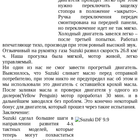
нужно переключить защелку
стопора в положение «закрыто».
Ручка переключения передач
смонтирована на передней панели,
но переключение идет не так мягко.
Холодный двигатель завелся легко –
после третьей попытки. Работал
впечатляюще тихо, производя при этом ровный высокий звук.
Отзывчивый на рукоятку газа Suzuki развил скорость 26.8 км/
ч. Наша прогулка была мягкой, мотор живой, легко
управляемый.
Ни один из нас не смог завести прогретый двигатель.
Выяснилось, что Suzuki сливает масло перед отправкой
потребителю, при этом никто не предупредил нас об этом и
мы использовали это двигатель с оставшейся крохой масла.
После заливки масла и проверки двигателя у одного из
дилеров(Yellow Penguin) мотор проработал 30 мин. и в
дальнейшем заводился без проблем. Это конечно некоторый
бонус для двигателя, который прошел через такие испытания.
Заключение:
Suzuki сделал большие шаги в
направлении развития 4-х
тактных моделей, которые
теперь могут похвастаться