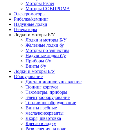
Моторы Fisher
Моторы СОВПРОМА
Электромоторы
Рибалка/кемпинг
Надувные лодки
Генераторы
Лодки и моторы Б/У
Лодки и моторы Б/У
Железные лодки бу
Моторы по запчастям
Надувные лодки б/у
Приборы б/у
Винты б/у
Лодки и моторы Б/У
Оборудование
Дистанционное управление
Тюнинг корпуса
Тахометры, приборы
Электрооборудование
Топливное оборудование
Винты гребные
масла/консерванты
Якоря, швартовка
Кресло в лодку
Развлечения на воде