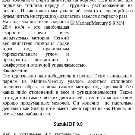
подкачки топлива наряду с «грушей», расположенной на
шланге. И как только мы узнали об этом (в следующий раз
будем читать инструкцию), двигатель завелся с первого раза.
На воде мы достигли скорости
28,4 км/ч - это наибольшая
скорость среди всех
испытуемых моторов. Легкий
вес двигателя позволил лодке
идти под правильным
горизонтальным углом и
преодолеть дистанцию с
комфортом и отличной управляемостью.
Заключение:
Это однозначно наш победитель в группе. Этим гениальным
парням из Mariner/Mercury удалось добиться отличного
внешнего образа и вида самого мотора под крышкой, без
каких либо отклонений в весе и функциональности. Также
это один из самых легких двигателей в тесте со множеством
хорошо продуманных мелочей. Он конечно не настолько
дешевый как Suzuki и не имеет такой гарантии как Honda, но
все же мы выбрали его.
Suzuki DF 9.9
Как и остальные 4-х тактные