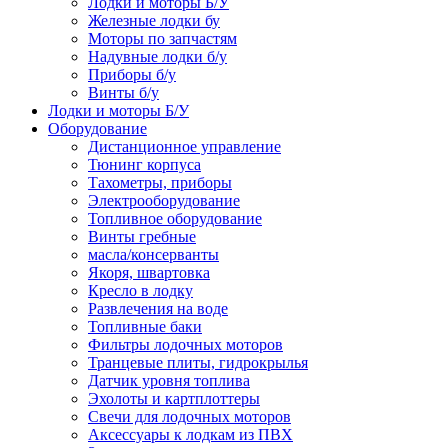
Лодки и моторы Б/У
Железные лодки бу
Моторы по запчастям
Надувные лодки б/у
Приборы б/у
Винты б/у
Лодки и моторы Б/У
Оборудование
Дистанционное управление
Тюнинг корпуса
Тахометры, приборы
Электрооборудование
Топливное оборудование
Винты гребные
масла/консерванты
Якоря, швартовка
Кресло в лодку
Развлечения на воде
Топливные баки
Фильтры лодочных моторов
Транцевые плиты, гидрокрылья
Датчик уровня топлива
Эхолоты и картплоттеры
Cвечи для лодочных моторов
Аксессуары к лодкам из ПВХ