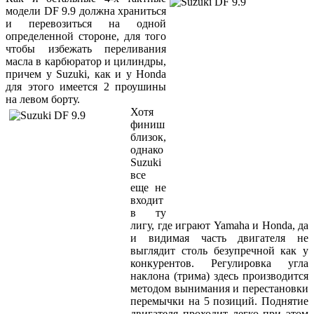
модели DF 9.9 должна храниться
и перевозиться на одной
определенной стороне, для того
чтобы избежать переливания
масла в карбюратор и цилиндры,
причем у Suzuki, как и у Honda
для этого имеется 2 проушины
на левом борту.
Хотя
финиш
близок,
однако
Suzuki
все
еще не
входит
в ту
лигу, где играют Yamaha и Honda, да
и видимая часть двигателя не
выглядит столь безупречной как у
конкурентов. Регулировка угла
наклона (трима) здесь производится
методом вынимания и перестановки
перемычки на 5 позиций. Поднятие
двигателя проходит легко при этом