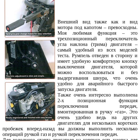
Внешний вид также как и вид
мотора под капотом – превосходны.
Моя любимая функция – это
трехпозиционный переключатель
угла наклона (трима) двигателя –
самый удобный из всех моделей
теста. Румпель отведен в сторону и
имеет удобную комфортную кнопку
выключения двигателя, которой
можно воспользоваться и без
выдергивания шнура, что очень
удобно для аварийного быстрого
запуска двигателя.
Также очень интересно выполнена
2-х позиционная функция
переключения передач,
вмонтированная в ручку «газ». Это
очень удобно ведь на других
двигателях для нескольких коротких
пробежек вперед-назад вы должны выполнить несколько
операций ручкой газ и ручкой переключения передач.
Для холодного старта двигателя на корпусе есть кнопка для