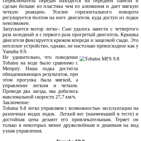
Переключатель передач находится на передней панели и
сделан больше из пластика чем из алюминия и дает мягкую
четкую реакцию. Усилие горизонтального поворота
регулируется болтом на ноге двигателя, куда доступ из лодки
невозможен.
Запускается мотор легко– Сью удалось завести с четвертого
раза холодный и с первого раза прогретый двигатель. Крышка
двигателя фиксируется крюком впереди и защелкой сзади. Это
неплохое устройство, однако, не настолько превосходное как у
Yamaha 9.9.
Не удивительно, что поведение
Tohatsu на воде было сравнимо с
Merqury. Наша лодка достигла
обнадеживающих результатов, при
этом прогулка была мягкой, а
управление легким и четким.
Проведя два заезда, мы добились
максимальной скорости 27,7 км/ч.
Заключение:
Tohatsu 9.8 легко управляем с возможностью эксплуатации на
различных видах лодок. Легкий вес (наименьший в тесте) и
достойная цена делают его привлекательным. Теряет он
только в некоторых менее дружелюбным и дешевым на вид
узлам управления.