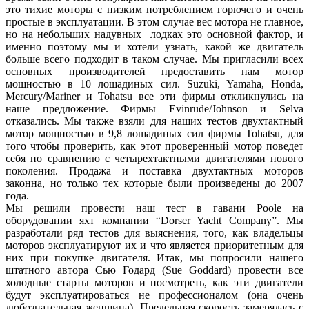
это тихие моторы с низким потреблением горючего и очень
простые в эксплуатации. В этом случае вес мотора не главное,
но на небольших надувных лодках это основной фактор, и
именно поэтому мы и хотели узнать, какой же двигатель
больше всего подходит в таком случае. Мы пригласили всех
основных производителей предоставить нам мотор
мощностью в 10 лошадиных сил. Suzuki, Yamaha, Honda,
Mercury/Mariner и Tohatsu все эти фирмы откликнулись на
наше предложение. Фирмы Evinrude/Johnson и Selva
отказались. Мы также взяли для наших тестов двухтактный
мотор мощностью в 9,8 лошадиных сил фирмы Tohatsu, для
того чтобы проверить, как этот проверенный мотор поведет
себя по сравнению с четырехтактными двигателями нового
поколения. Продажа и поставка двухтактных моторов
законна, но только тех которые были произведены до 2007
года.
Мы решили провести наш тест в гавани Poole на
оборудовании яхт компании “Dorser Yacht Company”. Мы
разработали ряд тестов для выяснения, того, как владельцы
моторов эксплуатируют их и что является приоритетным для
них при покупке двигателя. Итак, мы попросили нашего
штатного автора Сью Годард (Sue Goddard) провести все
холодные старты моторов и посмотреть, как эти двигатели
будут эксплуатироваться не профессионалом (она очень
любознательная женщина). Предельная скорость замерялась с