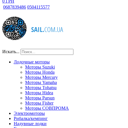
0 ГРН
068
7839486
050
4115577
Искать...
Лодочные моторы
Моторы Suzuki
Моторы Honda
Моторы Mercury
Моторы Yamaha
Моторы Tohatsu
Моторы Hidea
Моторы Parsun
Моторы Fisher
Моторы СОВПРОМА
Электромоторы
Рибалка/кемпинг
Надувные лодки