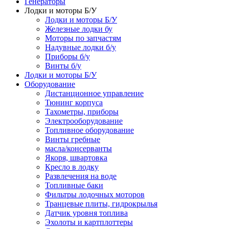
Генераторы
Лодки и моторы Б/У
Лодки и моторы Б/У
Железные лодки бу
Моторы по запчастям
Надувные лодки б/у
Приборы б/у
Винты б/у
Лодки и моторы Б/У
Оборудование
Дистанционное управление
Тюнинг корпуса
Тахометры, приборы
Электрооборудование
Топливное оборудование
Винты гребные
масла/консерванты
Якоря, швартовка
Кресло в лодку
Развлечения на воде
Топливные баки
Фильтры лодочных моторов
Транцевые плиты, гидрокрылья
Датчик уровня топлива
Эхолоты и картплоттеры