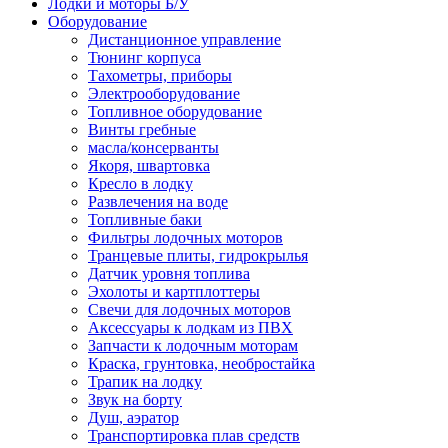
Лодки и моторы Б/У
Оборудование
Дистанционное управление
Тюнинг корпуса
Тахометры, приборы
Электрооборудование
Топливное оборудование
Винты гребные
масла/консерванты
Якоря, швартовка
Кресло в лодку
Развлечения на воде
Топливные баки
Фильтры лодочных моторов
Транцевые плиты, гидрокрылья
Датчик уровня топлива
Эхолоты и картплоттеры
Cвечи для лодочных моторов
Аксессуары к лодкам из ПВХ
Запчасти к лодочным моторам
Краска, грунтовка, необростайка
Трапик на лодку
Звук на борту
Душ, аэратор
Транспортировка плав средств