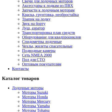
Cвечи для лодочных моторов
Аксессуары к лодкам из ПВХ
Запчасти к лодочным моторам
Краска, грунтовка, необростайка
Трапик на лодку
Звук на борту
Душ, аэратор
Транспортировка плав средств
Оборудование для квадпроциклов
Спидометры лодочные
Чехлы, жилеты спасательные
Подводные камеры
Сеть NMEA 2000
Пол для СТО
Оптовым покупателям
Контакты
Каталог товаров
Лодочные моторы
Моторы Suzuki
Моторы Honda
Моторы Mercury
Моторы Yamaha
Моторы Tohatsu