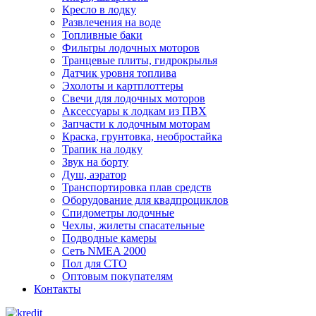
Кресло в лодку
Развлечения на воде
Топливные баки
Фильтры лодочных моторов
Транцевые плиты, гидрокрылья
Датчик уровня топлива
Эхолоты и картплоттеры
Cвечи для лодочных моторов
Аксессуары к лодкам из ПВХ
Запчасти к лодочным моторам
Краска, грунтовка, необростайка
Трапик на лодку
Звук на борту
Душ, аэратор
Транспортировка плав средств
Оборудование для квадпроциклов
Спидометры лодочные
Чехлы, жилеты спасательные
Подводные камеры
Сеть NMEA 2000
Пол для СТО
Оптовым покупателям
Контакты