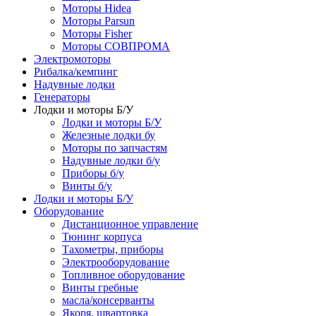
Моторы Hidea
Моторы Parsun
Моторы Fisher
Моторы СОВПРОМА
Электромоторы
Рибалка/кемпинг
Надувные лодки
Генераторы
Лодки и моторы Б/У
Лодки и моторы Б/У
Железные лодки бу
Моторы по запчастям
Надувные лодки б/у
Приборы б/у
Винты б/у
Лодки и моторы Б/У
Оборудование
Дистанционное управление
Тюнинг корпуса
Тахометры, приборы
Электрооборудование
Топливное оборудование
Винты гребные
масла/консерванты
Якоря, швартовка