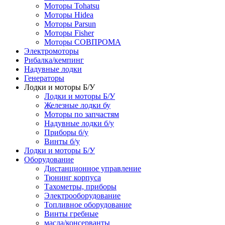
Моторы Tohatsu
Моторы Hidea
Моторы Parsun
Моторы Fisher
Моторы СОВПРОМА
Электромоторы
Рибалка/кемпинг
Надувные лодки
Генераторы
Лодки и моторы Б/У
Лодки и моторы Б/У
Железные лодки бу
Моторы по запчастям
Надувные лодки б/у
Приборы б/у
Винты б/у
Лодки и моторы Б/У
Оборудование
Дистанционное управление
Тюнинг корпуса
Тахометры, приборы
Электрооборудование
Топливное оборудование
Винты гребные
масла/консерванты