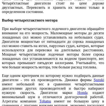
Четырёхтактные двигатели стоят по цене дороже
двухтактных. Перевозить и хранить их можно только в
определенном состоянии.
Выбор четырехтактного мотора
При выборе четырехтактного лодочного двигателя обращайте
внимание на его мощность. Маломощные моторы до десяти
лошадиных сил можно устанавливать на небольших судах.
Двигатели мощностью от пятнадцати до сорока лошадиных
сил можно ставить на яхтах, парусных судах, катерах, которые
используются для перевозки на длительных расстояниях.
Мощные четырехтактные лодочные моторы более сорока
лошадиных сил устанавливаются на водном транспорте, вес
которых превышает пятьдесят килограмм. Учитывайте, что
чем больше мощность мотора, тем больше расход топлива.
Еще одним критерием по которому нужно подбирать данные
двигатели - это их производитель. Движки фирмы
Suzuki
имеют небольшой вес в сравнении четырёхтактными
двигателями других производителей и быстро набирают
нужную скорость. Двигатели марки
Honda
издают
минимальный шум и отличаются долгосрочной работой.
Агрегаты компании
Tohatsu
имеют не большую цену в
сравнении с другими марками моторов, экономно расходуют