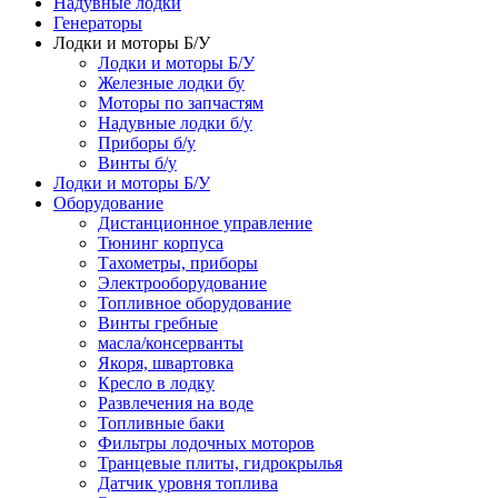
Надувные лодки
Генераторы
Лодки и моторы Б/У
Лодки и моторы Б/У
Железные лодки бу
Моторы по запчастям
Надувные лодки б/у
Приборы б/у
Винты б/у
Лодки и моторы Б/У
Оборудование
Дистанционное управление
Тюнинг корпуса
Тахометры, приборы
Электрооборудование
Топливное оборудование
Винты гребные
масла/консерванты
Якоря, швартовка
Кресло в лодку
Развлечения на воде
Топливные баки
Фильтры лодочных моторов
Транцевые плиты, гидрокрылья
Датчик уровня топлива