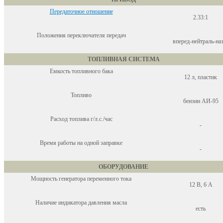
Передаточное отношение
2.33:1
Положения переключателя передач
вперед-нейтраль-на
ТОПЛИВНАЯ СИСТЕМА
Емкость топливного бака
12 л, пластик
Топливо
бензин АИ-95
Расход топлива г/л.с./час
-
Время работы на одной заправке
-
ОБОРУДОВАНИЕ
Мощность генератора переменного тока
12 В, 6 А
Наличие индикатора давления масла
есть