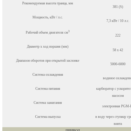
Рекомендуемая высота транца, мм
381 (S)
Мощность, кВт / л.с.
7,3 кВт / 10 л.с.
3
Рабочий объем двигателя см
222
Диаметр x ход поршня (мм)
58 x 42
Диапазон оборотов при открытой заслонке
5000-6000
Система охлаждения
водяное охлажден
Система питания
карбюратор с ускорит
насосом
Система зажигания
электронная PGM-
Система выпуска
в воду через ступицу г
винта
ПРИВОД