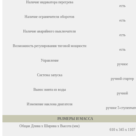
Наличие индикатора перегрева
есть
Наличие ограничителя оборотов
есть
Наличие аварийного выключателя
есть
Возможность регулирования тяговой мощности
есть
Управление
ручное
Система запуска
ручной стартер
Вынос винта из воды
ручной
Изменение наклона двигателя
ручное 5-ступенчат
РАЗМЕРЫ И МАССА
Общая Длина x Ширина x Высота (мм)
610 x 345 x 1107