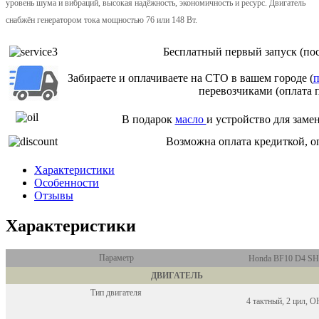
уровень шума и вибраций, высокая надёжность, экономичность и ресурс. Двигатель
снабжён генератором тока мощностью 76 или 148 Вт.
Бесплатный первый запуск (пос
Забираете и оплачиваете на СТО в вашем городе (
п
перевозчиками (оплата 
В подарок
масло
и устройство для заме
Возможна оплата кредиткой, о
Характеристики
Особенности
Отзывы
Характеристики
Параметр
Honda BF10 D4 S
ДВИГАТЕЛЬ
Тип двигателя
4 тактный, 2 цил, 