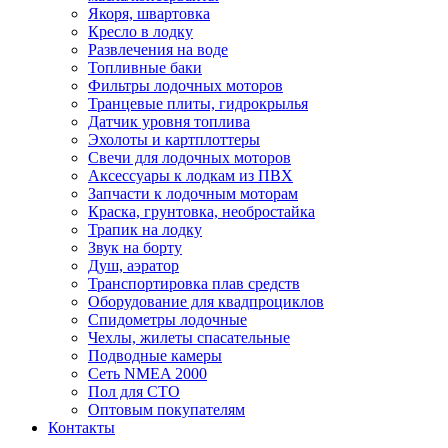
Якоря, швартовка
Кресло в лодку
Развлечения на воде
Топливные баки
Фильтры лодочных моторов
Транцевые плиты, гидрокрылья
Датчик уровня топлива
Эхолоты и картплоттеры
Cвечи для лодочных моторов
Аксессуары к лодкам из ПВХ
Запчасти к лодочным моторам
Краска, грунтовка, необростайка
Трапик на лодку
Звук на борту
Душ, аэратор
Транспортировка плав средств
Оборудование для квадпроциклов
Спидометры лодочные
Чехлы, жилеты спасательные
Подводные камеры
Сеть NMEA 2000
Пол для СТО
Оптовым покупателям
Контакты