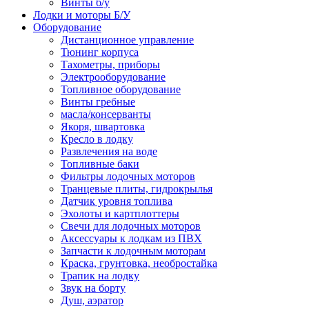
Винты б/у
Лодки и моторы Б/У
Оборудование
Дистанционное управление
Тюнинг корпуса
Тахометры, приборы
Электрооборудование
Топливное оборудование
Винты гребные
масла/консерванты
Якоря, швартовка
Кресло в лодку
Развлечения на воде
Топливные баки
Фильтры лодочных моторов
Транцевые плиты, гидрокрылья
Датчик уровня топлива
Эхолоты и картплоттеры
Cвечи для лодочных моторов
Аксессуары к лодкам из ПВХ
Запчасти к лодочным моторам
Краска, грунтовка, необростайка
Трапик на лодку
Звук на борту
Душ, аэратор