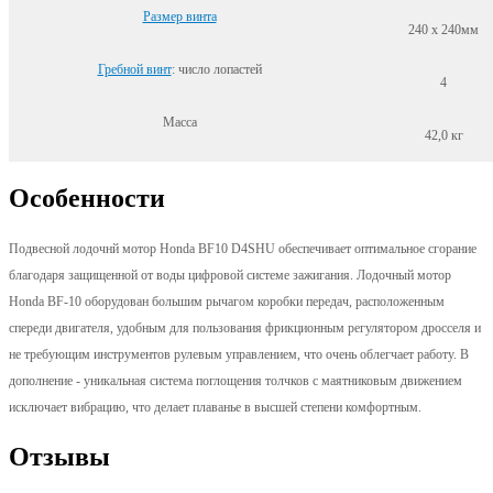
Размер винта
240 х 240мм
Гребной винт
: число лопастей
4
Масса
42,0 кг
Особенности
Подвесной лодочнй мотор Honda BF10 D4SHU обеспечивает оптимальное сгорание
благодаря защищенной от воды цифровой системе зажигания. Лодочный мотор
Honda BF-10 оборудован большим рычагом коробки передач, расположенным
спереди двигателя, удобным для пользования фрикционным регулятором дросселя и
не требующим инструментов рулевым управлением, что очень облегчает работу. В
дополнение - уникальная система поглощения толчков с маятниковым движением
исключает вибрацию, что делает плаванье в высшей степени комфортным.
Отзывы