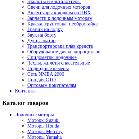
Эхолоты и картплоттеры
Cвечи для лодочных моторов
Аксессуары к лодкам из ПВХ
Запчасти к лодочным моторам
Краска, грунтовка, необростайка
Трапик на лодку
Звук на борту
Душ, аэратор
Транспортировка плав средств
Оборудование для квадпроциклов
Спидометры лодочные
Чехлы, жилеты спасательные
Подводные камеры
Сеть NMEA 2000
Пол для СТО
Оптовым покупателям
Контакты
Каталог товаров
Лодочные моторы
Моторы Suzuki
Моторы Honda
Моторы Mercury
Моторы Yamaha