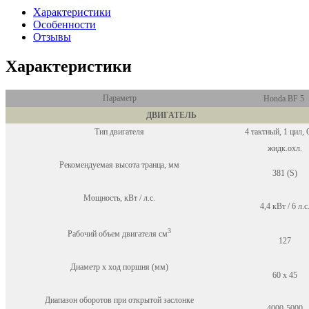
Характеристики
Особенности
Отзывы
Характеристики
Параметр
Honda BF 5
ДВИГАТЕЛЬ
Тип двигателя
4 тактный, 1 цил
жидк.охл.
Рекомендуемая высота транца, мм
381 (S)
Мощность, кВт / л.с.
4,4 кВт / 6 л.с
3
Рабочий объем двигателя см
127
Диаметр x ход поршня (мм)
60 х 45
Диапазон оборотов при открытой заслонке
4000-5000