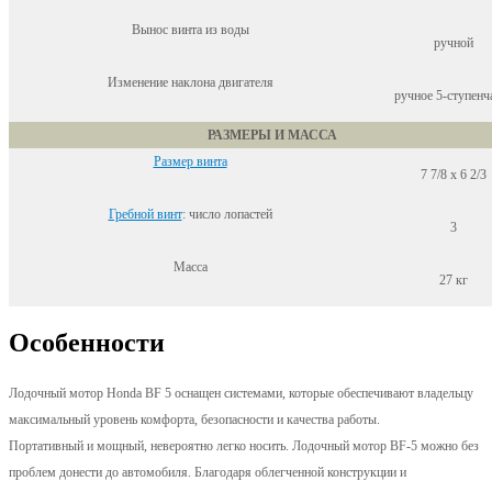
Вынос винта из воды
ручной
Изменение наклона двигателя
ручное 5-ступенч
РАЗМЕРЫ И МАССА
Размер винта
7 7/8 х 6 2/3
Гребной винт
: число лопастей
3
Масса
27 кг
Особенности
Лодочный мотор Honda BF 5 оснащен системами, которые обеспечивают владельцу
максимальный уровень комфорта, безопасности и качества работы.
Портативный и мощный, невероятно легко носить. Лодочный мотор BF-5 можно без
проблем донести до автомобиля. Благодаря облегченной конструкции и