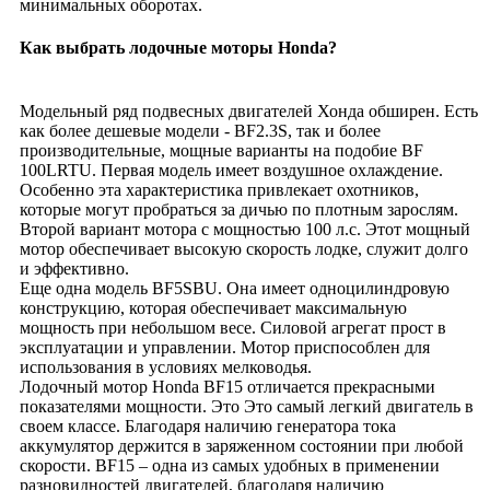
минимальных оборотах.
Как выбрать лодочные моторы Honda?
Модельный ряд подвесных двигателей Хонда обширен. Есть
как более дешевые модели - BF2.3S, так и более
производительные, мощные варианты на подобие BF
100LRTU. Первая модель имеет воздушное охлаждение.
Особенно эта характеристика привлекает охотников,
которые могут пробраться за дичью по плотным зарослям.
Второй вариант мотора с мощностью 100 л.с. Этот мощный
мотор обеспечивает высокую скорость лодке, служит долго
и эффективно.
Еще одна модель BF5SBU. Она имеет одноцилиндровую
конструкцию, которая обеспечивает максимальную
мощность при небольшом весе. Силовой агрегат прост в
эксплуатации и управлении. Мотор приспособлен для
использования в условиях мелководья.
Лодочный мотор Honda BF15 отличается прекрасными
показателями мощности. Это Это самый легкий двигатель в
своем классе. Благодаря наличию генератора тока
аккумулятор держится в заряженном состоянии при любой
скорости. BF15 – одна из самых удобных в применении
разновидностей двигателей, благодаря наличию