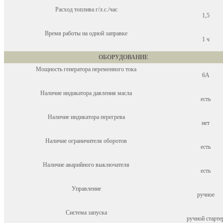
Расход топлива г/л.с./час
1,5
Время работы на одной заправке
1 ч
ОБОРУДОВАНИЕ
Мощность генератора переменного тока
6А
Наличие индикатора давления масла
есть
Наличие индикатора перегрева
нет
Наличие ограничителя оборотов
есть
Наличие аварийного выключателя
есть
Управление
ручное
Система запуска
ручной старте