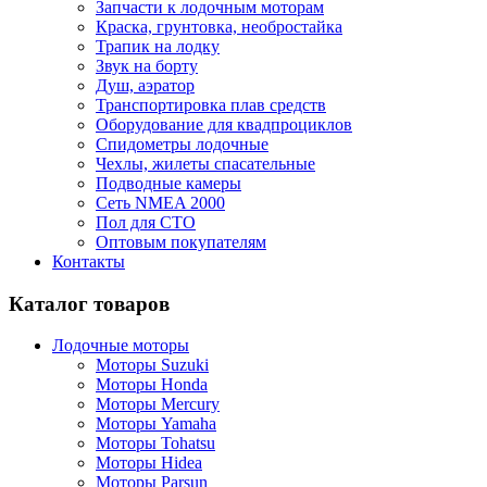
Запчасти к лодочным моторам
Краска, грунтовка, необростайка
Трапик на лодку
Звук на борту
Душ, аэратор
Транспортировка плав средств
Оборудование для квадпроциклов
Спидометры лодочные
Чехлы, жилеты спасательные
Подводные камеры
Сеть NMEA 2000
Пол для СТО
Оптовым покупателям
Контакты
Каталог товаров
Лодочные моторы
Моторы Suzuki
Моторы Honda
Моторы Mercury
Моторы Yamaha
Моторы Tohatsu
Моторы Hidea
Моторы Parsun