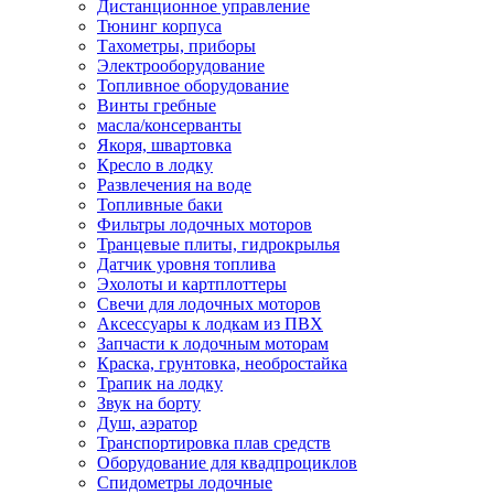
Дистанционное управление
Тюнинг корпуса
Тахометры, приборы
Электрооборудование
Топливное оборудование
Винты гребные
масла/консерванты
Якоря, швартовка
Кресло в лодку
Развлечения на воде
Топливные баки
Фильтры лодочных моторов
Транцевые плиты, гидрокрылья
Датчик уровня топлива
Эхолоты и картплоттеры
Cвечи для лодочных моторов
Аксессуары к лодкам из ПВХ
Запчасти к лодочным моторам
Краска, грунтовка, необростайка
Трапик на лодку
Звук на борту
Душ, аэратор
Транспортировка плав средств
Оборудование для квадпроциклов
Спидометры лодочные