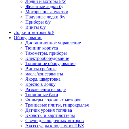
Лодки и моторы Б/У
Железные лодки бу
Моторы по запчастям
Надувные лодки б/у
Приборы б/у
Винты б/у
Лодки и моторы Б/У
Оборудование
Дистанционное управление
Тюнинг корпуса
Тахометры, приборы
Электрооборудование
Топливное оборудование
Винты гребные
масла/консерванты
Якоря, швартовка
Кресло в лодку
Развлечения на воде
Топливные баки
Фильтры лодочных моторов
Транцевые плиты, гидрокрылья
Датчик уровня топлива
Эхолоты и картплоттеры
Cвечи для лодочных моторов
Аксессуары к лодкам из ПВХ