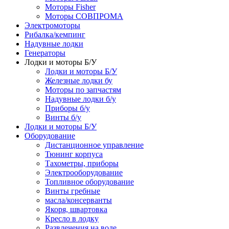
Моторы Fisher
Моторы СОВПРОМА
Электромоторы
Рибалка/кемпинг
Надувные лодки
Генераторы
Лодки и моторы Б/У
Лодки и моторы Б/У
Железные лодки бу
Моторы по запчастям
Надувные лодки б/у
Приборы б/у
Винты б/у
Лодки и моторы Б/У
Оборудование
Дистанционное управление
Тюнинг корпуса
Тахометры, приборы
Электрооборудование
Топливное оборудование
Винты гребные
масла/консерванты
Якоря, швартовка
Кресло в лодку
Развлечения на воде