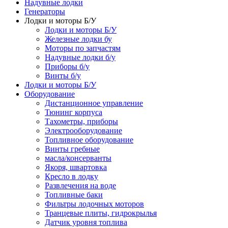
Надувные лодки
Генераторы
Лодки и моторы Б/У
Лодки и моторы Б/У
Железные лодки бу
Моторы по запчастям
Надувные лодки б/у
Приборы б/у
Винты б/у
Лодки и моторы Б/У
Оборудование
Дистанционное управление
Тюнинг корпуса
Тахометры, приборы
Электрооборудование
Топливное оборудование
Винты гребные
масла/консерванты
Якоря, швартовка
Кресло в лодку
Развлечения на воде
Топливные баки
Фильтры лодочных моторов
Транцевые плиты, гидрокрылья
Датчик уровня топлива