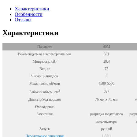
Характеристики
Особенности
Отзывы
Характеристики
Параметр
40M
Рекомендуемая высота транца, мм
381
Мощность, кВт
29,4
Вес, кг
75
Число цилиндров
3
Макс. число об/мин
4500-5500
3
697
Рабочий объем, см
Диаметр/ход поршня
76 мм x 71 мм
7
Охлаждение
Зажигание
разрядка модульного
разр
конденсатора
Запуск
ручной
Передаточное отношение
1,83:1