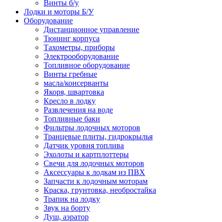
Винты б/у
Лодки и моторы Б/У
Оборудование
Дистанционное управление
Тюнинг корпуса
Тахометры, приборы
Электрооборудование
Топливное оборудование
Винты гребные
масла/консерванты
Якоря, швартовка
Кресло в лодку
Развлечения на воде
Топливные баки
Фильтры лодочных моторов
Транцевые плиты, гидрокрылья
Датчик уровня топлива
Эхолоты и картплоттеры
Cвечи для лодочных моторов
Аксессуары к лодкам из ПВХ
Запчасти к лодочным моторам
Краска, грунтовка, необростайка
Трапик на лодку
Звук на борту
Душ, аэратор