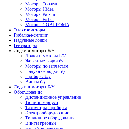
Моторы Tohatsu
Моторы Hidea
Моторы Parsun
Моторы Fisher
Моторы СОВПРОМА
Электромоторы
Рибалка/кемпинг
Надувные лодки
Генераторы
Лодки и моторы Б/У
Лодки и моторы Б/У
Железные лодки бу
Моторы по запчастям
Надувные лодки б/у
Приборы б/у
Винты б/у
Лодки и моторы Б/У
Оборудование
Дистанционное управление
Тюнинг корпуса
Тахометры, приборы
Электрооборудование
Топливное оборудование
Винты гребные
масла/консерванты