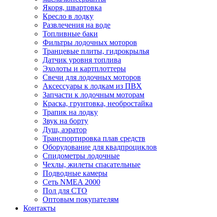
Якоря, швартовка
Кресло в лодку
Развлечения на воде
Топливные баки
Фильтры лодочных моторов
Транцевые плиты, гидрокрылья
Датчик уровня топлива
Эхолоты и картплоттеры
Cвечи для лодочных моторов
Аксессуары к лодкам из ПВХ
Запчасти к лодочным моторам
Краска, грунтовка, необростайка
Трапик на лодку
Звук на борту
Душ, аэратор
Транспортировка плав средств
Оборудование для квадпроциклов
Спидометры лодочные
Чехлы, жилеты спасательные
Подводные камеры
Сеть NMEA 2000
Пол для СТО
Оптовым покупателям
Контакты