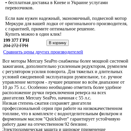
• бесплатная доставка в Киеве и Украине услугами
перевозчиков.
Если вам нужен надежный, экономичный, подвесной мотор
Меркури для вашей лодки от оригинального производителя,
с гарантией, примите оптимальное решение.
Купить можно в один клик!
199 377 ГРН
204 272 ГРН
Сравнить цены других производителей
Все моторы Mercury SeaPro снабжены более мощной системой
зажигания, дополнительно усиленным редуктором, румпелем
с регулятором усилия поворота. Для тяжелых и длительных
условий ежедневной эксплуатации румпельное, т.е. ручное
управление мотором - лучшее решение во всём диапазоне от
10 до 75 л.с. Особенно необходимо отметить более удобное
расположение ручки переключения реверса на всех
двигателях Mercury SeaPro, начиная с 55 л.с.
Низкая степень сжатия сохраняет двигатели
профессиональной серии при работе на низкокачественном
топливе, что в комплекте с водоотделительным фильтром и
фирменным маслом "Quicksilver" гарантирует устойчивую
работу даже на отечественном 92 бензине.
Электрохимическая защита и широкое применение