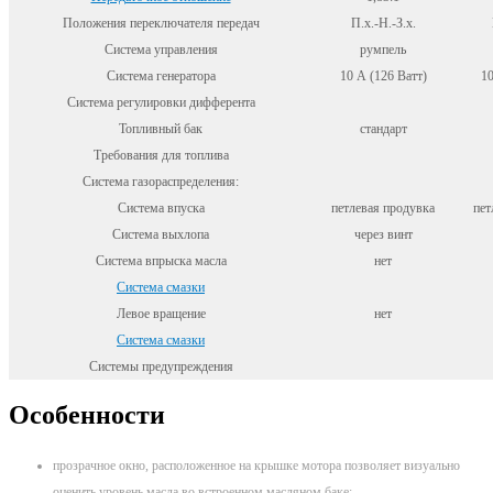
Положения переключателя передач
П.х.-Н.-З.х.
Система управления
румпель
Система генератора
10 А (126 Ватт)
10
Система регулировки дифферента
Топливный бак
стандарт
Требования для топлива
Система газораспределения:
Система впуска
петлевая продувка
пет
Система выхлопа
через винт
Система впрыска масла
нет
Система смазки
Левое вращение
нет
Система смазки
Системы предупреждения
Особенности
прозрачное окно, расположенное на крышке мотора позволяет визуально
оценить уровень масла во встроенном масляном баке;