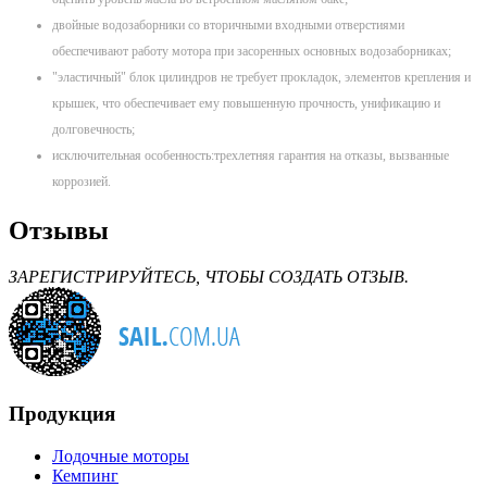
двойные водозаборники со вторичными входными отверстиями
обеспечивают работу мотора при засоренных основных водозаборниках;
"эластичный" блок цилиндров не требует прокладок, элементов крепления и
крышек, что обеспечивает ему повышенную прочность, унификацию и
долговечность;
исключительная особенность:трехлетняя гарантия на отказы, вызванные
коррозией.
Отзывы
ЗАРЕГИСТРИРУЙТЕСЬ, ЧТОБЫ СОЗДАТЬ ОТЗЫВ.
Продукция
Лодочные моторы
Кемпинг