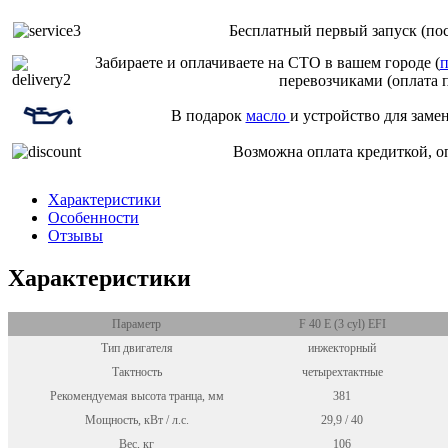
Бесплатный первый запуск (пос
Забираете и оплачиваете на СТО в вашем городе (
п
перевозчиками (оплата 
В подарок
масло
и устройство для заме
Возможна оплата кредиткой, о
Характеристики
Особенности
Отзывы
Характеристики
Параметр
F 40 E (3 cyl) EFI
Тип двигателя
инжекторный
Тактность
четырехтактные
Рекомендуемая высота транца, мм
381
Мощность, кВт / л.с.
29,9 / 40
Вес, кг
106