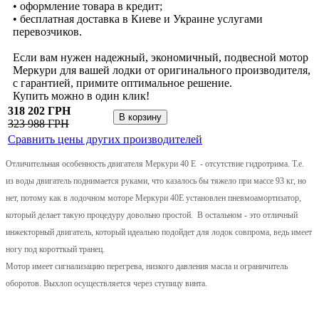
• оформление товара в кредит;
• бесплатная доставка в Киеве и Украине услугами
перевозчиков.
Если вам нужен надежный, экономичный, подвесной мотор
Меркури для вашей лодки от оригинального производителя,
с гарантией, примите оптимальное решение.
Купить можно в один клик!
318 202 ГРН
323 988 ГРН
Сравнить цены других производителей
Отличительная особенность двигателя Меркури 40 Е - отсутствие гидротрима. Т.е.
из воды двигатель поднимается руками, что казалось бы тяжело при массе 93 кг, но
нет, потому как в лодочном моторе Меркури 40Е установлен пневмоамортизатор,
который делает такую процедуру довольно простой. В остальном - это отличный
инжекторный двигатель, который идеально подойдет для лодок совпрома, ведь имеет
ногу под коротткый транец.
Мотор имеет сигнализацию перегрева, низкого давления масла и ограничитель
оборотов. Выхлоп осуществляется через ступицу винта.