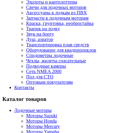
Эхолоты и картплоттеры
Cвечи для лодочных моторов
Аксессуары к лодкам из ПВХ
Запчасти к лодочным моторам
Краска, грунтовка, необростайка
Трапик на лодку
Звук на борту
Душ, аэратор
Транспортировка плав средств
Оборудование для квадпроциклов
Спидометры лодочные
Чехлы, жилеты спасательные
Подводные камеры
Сеть NMEA 2000
Пол для СТО
Оптовым покупателям
Контакты
Каталог товаров
Лодочные моторы
Моторы Suzuki
Моторы Honda
Моторы Mercury
Моторы Yamaha