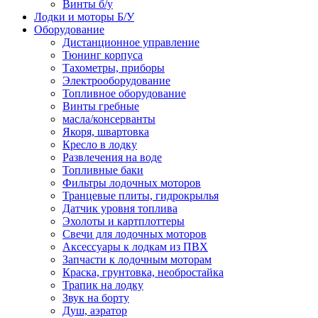
Винты б/у
Лодки и моторы Б/У
Оборудование
Дистанционное управление
Тюнинг корпуса
Тахометры, приборы
Электрооборудование
Топливное оборудование
Винты гребные
масла/консерванты
Якоря, швартовка
Кресло в лодку
Развлечения на воде
Топливные баки
Фильтры лодочных моторов
Транцевые плиты, гидрокрылья
Датчик уровня топлива
Эхолоты и картплоттеры
Cвечи для лодочных моторов
Аксессуары к лодкам из ПВХ
Запчасти к лодочным моторам
Краска, грунтовка, необростайка
Трапик на лодку
Звук на борту
Душ, аэратор