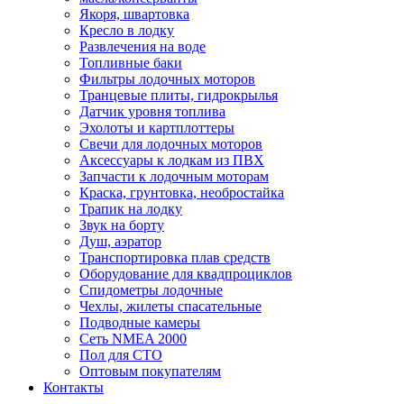
Якоря, швартовка
Кресло в лодку
Развлечения на воде
Топливные баки
Фильтры лодочных моторов
Транцевые плиты, гидрокрылья
Датчик уровня топлива
Эхолоты и картплоттеры
Cвечи для лодочных моторов
Аксессуары к лодкам из ПВХ
Запчасти к лодочным моторам
Краска, грунтовка, необростайка
Трапик на лодку
Звук на борту
Душ, аэратор
Транспортировка плав средств
Оборудование для квадпроциклов
Спидометры лодочные
Чехлы, жилеты спасательные
Подводные камеры
Сеть NMEA 2000
Пол для СТО
Оптовым покупателям
Контакты