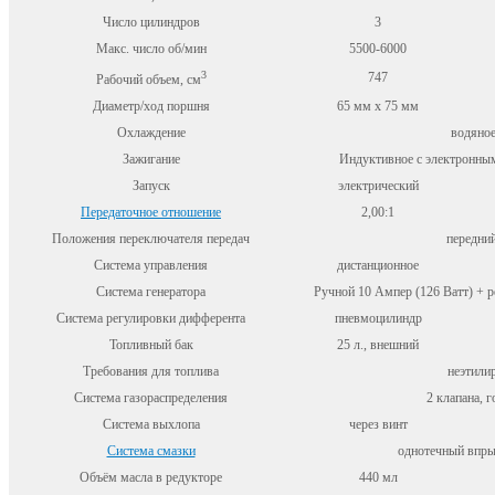
Число цилиндров
3
Макс. число об/мин
5500-6000
3
747
Рабочий объем, см
Диаметр/ход поршня
65 мм x 75 мм
Охлаждение
водяное
Зажигание
Индуктивное с электронным 
Запуск
электрический
Передаточное отношение
2,00:1
Положения переключателя передач
передний
Система управления
дистанционное
Система генератора
Ручной 10 Ампер (126 Ватт) + 
Система регулировки дифферента
пневмоцилиндр
Топливный бак
25 л., внешний
Требования для топлива
неэтили
Система газораспределения
2 клапана, 
Система выхлопа
через винт
Система смазки
однотечный впры
Объём масла в редукторе
440 мл