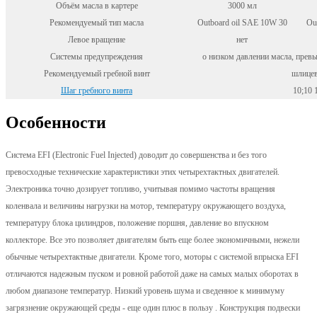
Объём масла в картере
3000 мл
Рекомендуемый тип масла
Outboard oil SAE 10W 30
Ou
Левое вращение
нет
Системы предупреждения
о низком давлении масла, прев
Рекомендуемый гребной винт
шлицев
Шаг гребного винта
10;10 
Особенности
Система EFI (Electronic Fuel Injected) доводит до совершенства и без того
превосходные технические характеристики этих четырехтактных двигателей.
Электроника точно дозирует топливо, учитывая помимо частоты вращения
коленвала и величины нагрузки на мотор, температуру окружающего воздуха,
температуру блока цилиндров, положение поршня, давление во впускном
коллекторе. Все это позволяет двигателям быть еще более экономичными, нежели
обычные четырехтактные двигатели. Кроме того, моторы с системой впрыска EFI
отличаются надежным пуском и ровной работой даже на самых малых оборотах в
любом диапазоне температур. Низкий уровень шума и сведенное к минимуму
загрязнение окружающей среды - еще один плюс в пользу . Конструкция подвески