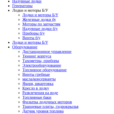
Надувные лодки
Генераторы
Лодки и моторы Б/У
Лодки и моторы Б/У
Железные лодки бу
Моторы по запчастям
Надувные лодки б/у
Приборы б/у
Винты б/у
Лодки и моторы Б/У
Оборудование
Дистанционное управление
Тюнинг корпуса
Тахометры, приборы
Электрооборудование
Топливное оборудование
Винты гребные
масла/консерванты
Якоря, швартовка
Кресло в лодку
Развлечения на воде
Топливные баки
Фильтры лодочных моторов
Транцевые плиты, гидрокрылья
Датчик уровня топлива