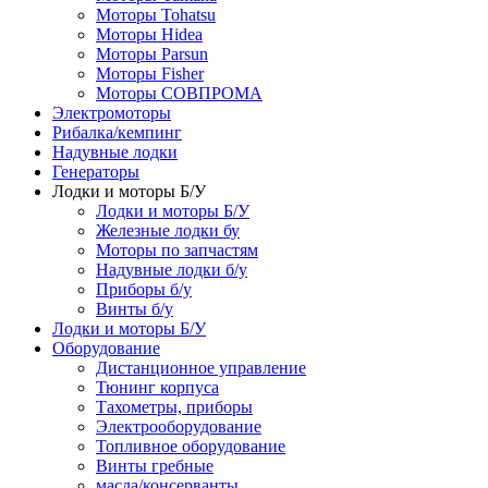
Моторы Tohatsu
Моторы Hidea
Моторы Parsun
Моторы Fisher
Моторы СОВПРОМА
Электромоторы
Рибалка/кемпинг
Надувные лодки
Генераторы
Лодки и моторы Б/У
Лодки и моторы Б/У
Железные лодки бу
Моторы по запчастям
Надувные лодки б/у
Приборы б/у
Винты б/у
Лодки и моторы Б/У
Оборудование
Дистанционное управление
Тюнинг корпуса
Тахометры, приборы
Электрооборудование
Топливное оборудование
Винты гребные
масла/консерванты