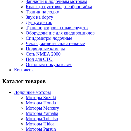
Запчасти к лодочным моторам
Краска, грунтовка, необростайка
Трапик на лодку
Звук на борту
Душ, аэратор
Транспортировка плав средств
Оборудование для квадпроциклов
Спидометры лодочные
Чехлы, жилеты спасательные
Подводные камеры
Сеть NMEA 2000
Пол для СТО
Оптовым покупателям
Контакты
Каталог товаров
Лодочные моторы
Моторы Suzuki
Моторы Honda
Моторы Mercury
Моторы Yamaha
Моторы Tohatsu
Моторы Hidea
Моторы Parsun