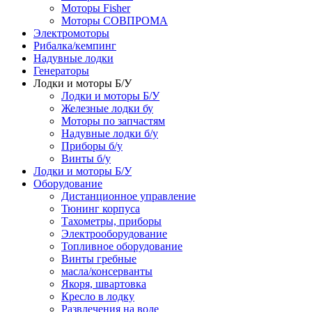
Моторы Fisher
Моторы СОВПРОМА
Электромоторы
Рибалка/кемпинг
Надувные лодки
Генераторы
Лодки и моторы Б/У
Лодки и моторы Б/У
Железные лодки бу
Моторы по запчастям
Надувные лодки б/у
Приборы б/у
Винты б/у
Лодки и моторы Б/У
Оборудование
Дистанционное управление
Тюнинг корпуса
Тахометры, приборы
Электрооборудование
Топливное оборудование
Винты гребные
масла/консерванты
Якоря, швартовка
Кресло в лодку
Развлечения на воде