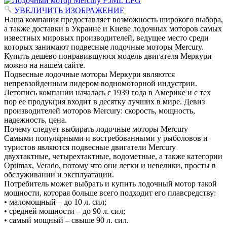
УВЕЛИЧИТЬ ИЗОБРАЖЕНИЕ
Наша компания предоставляет возможность широкого выбора,
а также доставки в Украине и Киеве лодочных моторов самых
известных мировых производителей, ведущее место среди
которых занимают подвесные лодочные моторы Mercury.
Купить дешево понравившуюся модель двигателя Меркури
можно на нашем сайте.
Подвесные лодочные моторы Меркури являются
непревзойденным лидером водномоторной индустрии.
Летопись компании началась с 1939 года в Америке и с тех
пор ее продукция входит в десятку лучших в мире. Девиз
производителей моторов Mercury: скорость, мощность,
надежность, цена.
Почему следует выбирать лодочные моторы Mercury
Самыми популярными и востребованными у рыболовов и
туристов являются подвесные двигатели Mercury
двухтактные, четырехтактные, водометные, а также категории
Optimax, Verado, потому что они легки и невелики, просты в
обслуживании и эксплуатации.
Потребитель может выбрать и купить лодочный мотор такой
мощности, которая больше всего подходит его плавсредству:
• маломощный – до 10 л. сил;
• средней мощности – до 90 л. сил;
• самый мощный – свыше 90 л. сил.