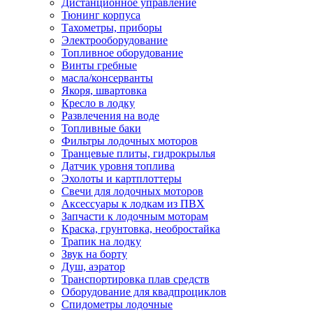
Дистанционное управление
Тюнинг корпуса
Тахометры, приборы
Электрооборудование
Топливное оборудование
Винты гребные
масла/консерванты
Якоря, швартовка
Кресло в лодку
Развлечения на воде
Топливные баки
Фильтры лодочных моторов
Транцевые плиты, гидрокрылья
Датчик уровня топлива
Эхолоты и картплоттеры
Cвечи для лодочных моторов
Аксессуары к лодкам из ПВХ
Запчасти к лодочным моторам
Краска, грунтовка, необростайка
Трапик на лодку
Звук на борту
Душ, аэратор
Транспортировка плав средств
Оборудование для квадпроциклов
Спидометры лодочные