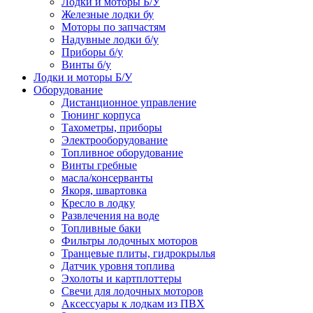
Лодки и моторы Б/У
Железные лодки бу
Моторы по запчастям
Надувные лодки б/у
Приборы б/у
Винты б/у
Лодки и моторы Б/У
Оборудование
Дистанционное управление
Тюнинг корпуса
Тахометры, приборы
Электрооборудование
Топливное оборудование
Винты гребные
масла/консерванты
Якоря, швартовка
Кресло в лодку
Развлечения на воде
Топливные баки
Фильтры лодочных моторов
Транцевые плиты, гидрокрылья
Датчик уровня топлива
Эхолоты и картплоттеры
Cвечи для лодочных моторов
Аксессуары к лодкам из ПВХ