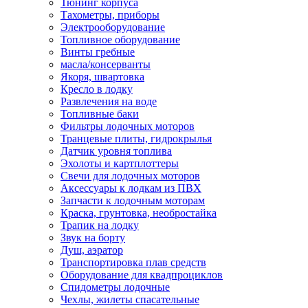
Тюнинг корпуса
Тахометры, приборы
Электрооборудование
Топливное оборудование
Винты гребные
масла/консерванты
Якоря, швартовка
Кресло в лодку
Развлечения на воде
Топливные баки
Фильтры лодочных моторов
Транцевые плиты, гидрокрылья
Датчик уровня топлива
Эхолоты и картплоттеры
Cвечи для лодочных моторов
Аксессуары к лодкам из ПВХ
Запчасти к лодочным моторам
Краска, грунтовка, необростайка
Трапик на лодку
Звук на борту
Душ, аэратор
Транспортировка плав средств
Оборудование для квадпроциклов
Спидометры лодочные
Чехлы, жилеты спасательные