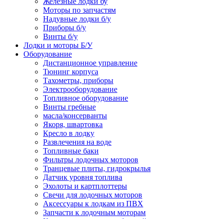
Железные лодки бу
Моторы по запчастям
Надувные лодки б/у
Приборы б/у
Винты б/у
Лодки и моторы Б/У
Оборудование
Дистанционное управление
Тюнинг корпуса
Тахометры, приборы
Электрооборудование
Топливное оборудование
Винты гребные
масла/консерванты
Якоря, швартовка
Кресло в лодку
Развлечения на воде
Топливные баки
Фильтры лодочных моторов
Транцевые плиты, гидрокрылья
Датчик уровня топлива
Эхолоты и картплоттеры
Cвечи для лодочных моторов
Аксессуары к лодкам из ПВХ
Запчасти к лодочным моторам