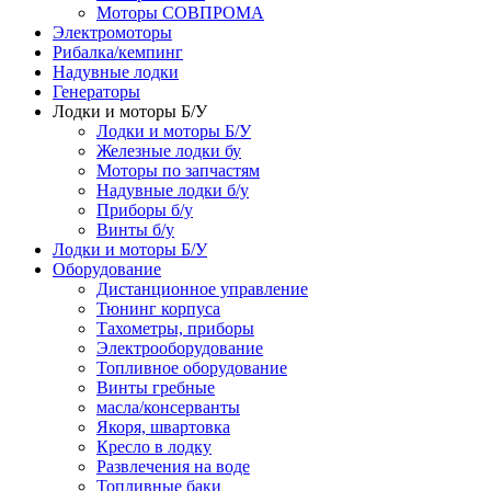
Моторы СОВПРОМА
Электромоторы
Рибалка/кемпинг
Надувные лодки
Генераторы
Лодки и моторы Б/У
Лодки и моторы Б/У
Железные лодки бу
Моторы по запчастям
Надувные лодки б/у
Приборы б/у
Винты б/у
Лодки и моторы Б/У
Оборудование
Дистанционное управление
Тюнинг корпуса
Тахометры, приборы
Электрооборудование
Топливное оборудование
Винты гребные
масла/консерванты
Якоря, швартовка
Кресло в лодку
Развлечения на воде
Топливные баки