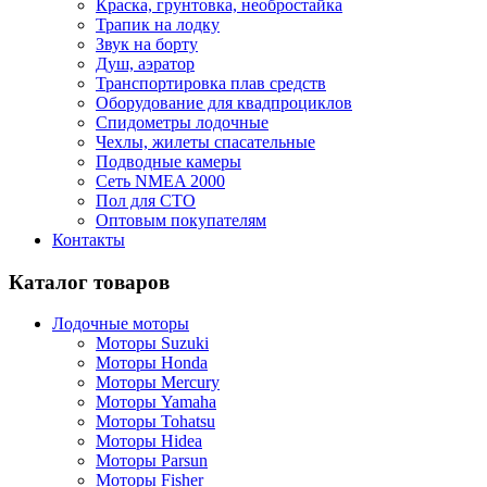
Краска, грунтовка, необростайка
Трапик на лодку
Звук на борту
Душ, аэратор
Транспортировка плав средств
Оборудование для квадпроциклов
Спидометры лодочные
Чехлы, жилеты спасательные
Подводные камеры
Сеть NMEA 2000
Пол для СТО
Оптовым покупателям
Контакты
Каталог товаров
Лодочные моторы
Моторы Suzuki
Моторы Honda
Моторы Mercury
Моторы Yamaha
Моторы Tohatsu
Моторы Hidea
Моторы Parsun
Моторы Fisher