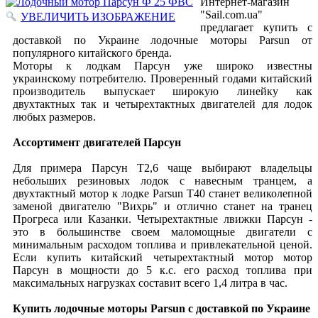
Интернет-магазин
"Sail.com.ua"
УВЕЛИЧИТЬ ИЗОБРАЖЕНИЕ
предлагает купить с
доставкой по Украине лодочные моторы Parsun от
популярного китайского бренда.
Моторы к лодкам Парсун уже широко известны
украинскому потребителю. Проверенный годами китайский
производитель выпускает широкую линейку как
двухтактных так и четырехтактных двигателей для лодок
любых размеров.
Ассортимент двигателей Парсун
Для примера Парсун Т2,6 чаще выбирают владельцы
небольших резиновых лодок с навесным транцем, а
двухтактный мотор к лодке Parsun T40 станет великолепной
заменой двигателю "Вихрь" и отлично станет на транец
Прогреса или Казанки. Четырехтактные лвижки Парсун -
это в большинстве своем маломощные двигатели с
минимальным расходом топлива и привлекательной ценой.
Если купить китайский четырехтактный мотор мотор
Парсун в мощности до 5 к.с. его расход топлива при
максимальных нагрузках составит всего 1,4 литра в час.
Купить лодочные моторы
Parsun
c
доставкой по Украине