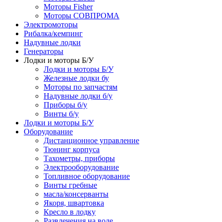
Моторы Fisher
Моторы СОВПРОМА
Электромоторы
Рибалка/кемпинг
Надувные лодки
Генераторы
Лодки и моторы Б/У
Лодки и моторы Б/У
Железные лодки бу
Моторы по запчастям
Надувные лодки б/у
Приборы б/у
Винты б/у
Лодки и моторы Б/У
Оборудование
Дистанционное управление
Тюнинг корпуса
Тахометры, приборы
Электрооборудование
Топливное оборудование
Винты гребные
масла/консерванты
Якоря, швартовка
Кресло в лодку
Развлечения на воде