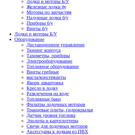
Лодки и моторы Б/У
Железные лодки бу
Моторы по запчастям
Надувные лодки б/у
Приборы б/у
Винты б/у
Лодки и моторы Б/У
Оборудование
Дистанционное управление
Тюнинг корпуса
Тахометры, приборы
Электрооборудование
Топливное оборудование
Винты гребные
масла/консерванты
Якоря, швартовка
Кресло в лодку
Развлечения на воде
Топливные баки
Фильтры лодочных моторов
Транцевые плиты, гидрокрылья
Датчик уровня топлива
Эхолоты и картплоттеры
Cвечи для лодочных моторов
Аксессуары к лодкам из ПВХ