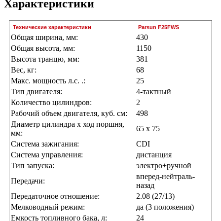
Характеристики
Технические характеристики
Parsun F25FWS
Общая ширина, мм:
430
Общая высота, мм:
1150
Высота транцю, мм:
381
Вес, кг:
68
Макс. мощность л.с. .:
25
Тип двигателя:
4-тактный
Количество цилиндров:
2
Рабочий объем двигателя, куб. см:
498
Диаметр цилиндра х ход поршня,
65 х 75
мм:
Система зажигания:
CDI
Система управления:
дистанция
Тип запуска:
электро+ручной
вперед-нейтраль-
Передачи:
назад
Передаточное отношение:
2.08 (27/13)
Мелководный режим:
да (3 положения)
Емкость топливного бака, л:
24