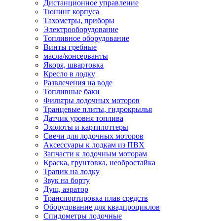
Дистанционное управление
Тюнинг корпуса
Тахометры, приборы
Электрооборудование
Топливное оборудование
Винты гребные
масла/консерванты
Якоря, швартовка
Кресло в лодку
Развлечения на воде
Топливные баки
Фильтры лодочных моторов
Транцевые плиты, гидрокрылья
Датчик уровня топлива
Эхолоты и картплоттеры
Cвечи для лодочных моторов
Аксессуары к лодкам из ПВХ
Запчасти к лодочным моторам
Краска, грунтовка, необростайка
Трапик на лодку
Звук на борту
Душ, аэратор
Транспортировка плав средств
Оборудование для квадпроциклов
Спидометры лодочные