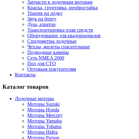
Запчасти к лодочным моторам
Краска, грунтовка, необростайка
Трапик на лодку
Звук на борту
Душ, аэратор
Транспортировка плав средств
Оборудование для квадпроциклов
Спидометры лодочные
Чехлы, жилеты спасательные
Подводные камеры
Сеть NMEA 2000
Пол для СТО
Оптовым покупателям
Контакты
Каталог товаров
Лодочные моторы
Моторы Suzuki
Моторы Honda
Моторы Mercury
Моторы Yamaha
Моторы Tohatsu
Моторы Hidea
Моторы Parsun