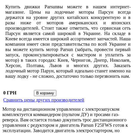
Купить движки Parsunвы можете в нашем интернет-
магазине. Цены на лодочные моторы Парсун всегда
держатся на уровне других китайских конкурентную и в
разы ниже от моторов американских и японских
производителей. Стоит также отметить, что сервисная сеть
Парсун является самой широкой в Украине. На складе в
Киеве всегда имеется широкий ассортимент запчастей. Наша
компания имеет свои представительства по всей Украине и
вы можете купить мотор Parsun (забрать, провести первый
запуск, проконсультироваться с мастером и уплатить за
мотор) в таких городах: Киев, Чернигов, Днепр, Николаев,
Херсон, Полтава, Львов и многих других. Заказать
лодочный мотор Парун, который идеально станет именно на
вашу лодку - не сложно, достаточно только перезвонить нам.
0 ГРН
Сравнить цены других производителей
Мотор на дистанционном управлении с электрозапуском
комплектуется коммандером (пультом ДУ) и тросами газ-
реверса. Вам остается только докупить трос дистанционного
управления с редуктором и двигатель Parsun F25FWS готов к
эксплуатации. Заводится двигатель электростартером, но