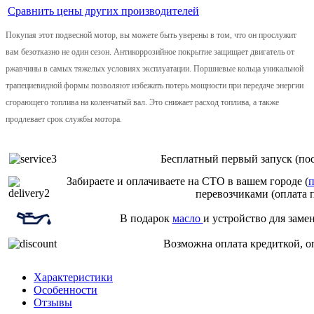
Сравнить цены других производителей
Покупая этот подвесной мотор, вы можете быть уверены в том, что он прослужит
вам безотказно не один сезон. Антикоррозийное покрытие защищает двигатель от
ржавчины в самых тяжелых условиях эксплуатации. Поршневые кольца уникальной
трапециевидной формы позволяют избежать потерь мощности при передаче энергии
сгорающего топлива на коленчатый вал. Это снижает расход топлива, а также
продлевает срок службы мотора.
Бесплатный первый запуск (пос
Забираете и оплачиваете на СТО в вашем городе (
п
перевозчиками (оплата 
В подарок
масло
и устройство для заме
Возможна оплата кредиткой, о
Характеристики
Особенности
Отзывы