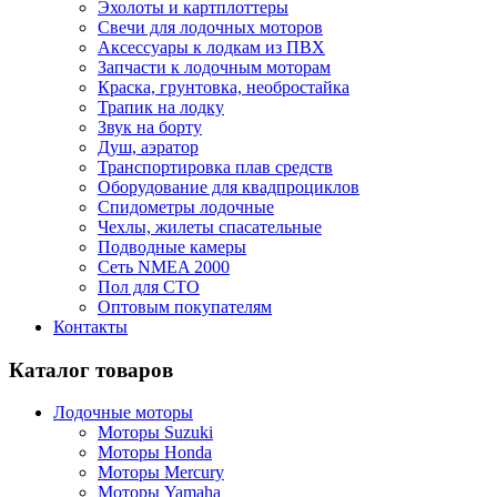
Эхолоты и картплоттеры
Cвечи для лодочных моторов
Аксессуары к лодкам из ПВХ
Запчасти к лодочным моторам
Краска, грунтовка, необростайка
Трапик на лодку
Звук на борту
Душ, аэратор
Транспортировка плав средств
Оборудование для квадпроциклов
Спидометры лодочные
Чехлы, жилеты спасательные
Подводные камеры
Сеть NMEA 2000
Пол для СТО
Оптовым покупателям
Контакты
Каталог товаров
Лодочные моторы
Моторы Suzuki
Моторы Honda
Моторы Mercury
Моторы Yamaha