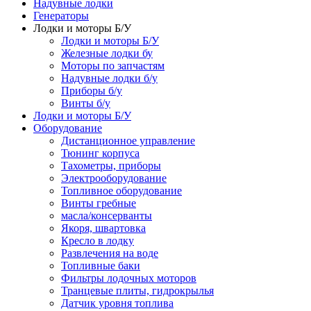
Надувные лодки
Генераторы
Лодки и моторы Б/У
Лодки и моторы Б/У
Железные лодки бу
Моторы по запчастям
Надувные лодки б/у
Приборы б/у
Винты б/у
Лодки и моторы Б/У
Оборудование
Дистанционное управление
Тюнинг корпуса
Тахометры, приборы
Электрооборудование
Топливное оборудование
Винты гребные
масла/консерванты
Якоря, швартовка
Кресло в лодку
Развлечения на воде
Топливные баки
Фильтры лодочных моторов
Транцевые плиты, гидрокрылья
Датчик уровня топлива