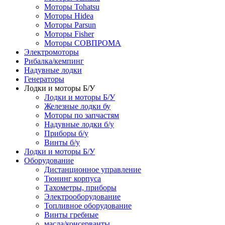
Моторы Tohatsu
Моторы Hidea
Моторы Parsun
Моторы Fisher
Моторы СОВПРОМА
Электромоторы
Рибалка/кемпинг
Надувные лодки
Генераторы
Лодки и моторы Б/У
Лодки и моторы Б/У
Железные лодки бу
Моторы по запчастям
Надувные лодки б/у
Приборы б/у
Винты б/у
Лодки и моторы Б/У
Оборудование
Дистанционное управление
Тюнинг корпуса
Тахометры, приборы
Электрооборудование
Топливное оборудование
Винты гребные
масла/консерванты