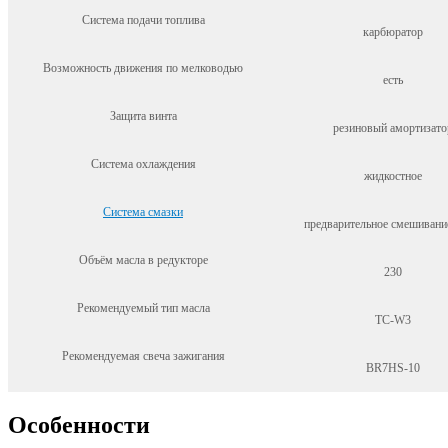
Система подачи топлива
карбюратор
Возможность движения по мелководью
есть
Защита винта
резиновый амортизато
Система охлаждения
жидкостное
Система смазки
предварительное смешивани
Объём масла в редукторе
230
Рекомендуемый тип масла
TC-W3
Рекомендуемая свеча зажигания
BR7HS-10
Особенности