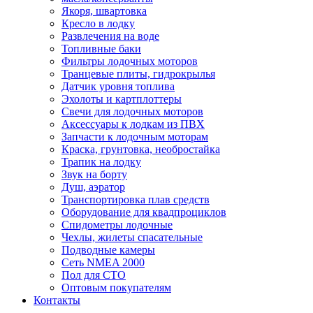
Якоря, швартовка
Кресло в лодку
Развлечения на воде
Топливные баки
Фильтры лодочных моторов
Транцевые плиты, гидрокрылья
Датчик уровня топлива
Эхолоты и картплоттеры
Cвечи для лодочных моторов
Аксессуары к лодкам из ПВХ
Запчасти к лодочным моторам
Краска, грунтовка, необростайка
Трапик на лодку
Звук на борту
Душ, аэратор
Транспортировка плав средств
Оборудование для квадпроциклов
Спидометры лодочные
Чехлы, жилеты спасательные
Подводные камеры
Сеть NMEA 2000
Пол для СТО
Оптовым покупателям
Контакты