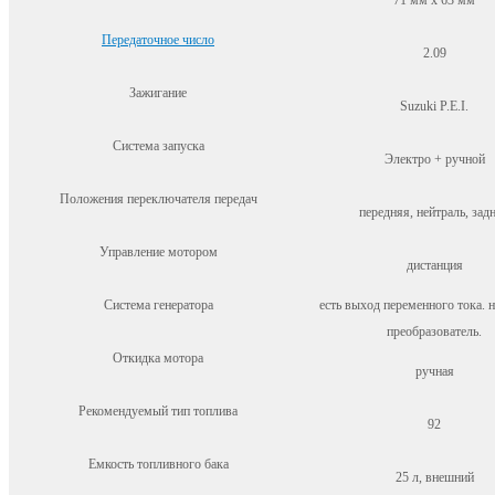
Передаточное число
2.09
Зажигание
Suzuki P.E.I.
Система запуска
Электро + ручной
Положения переключателя передач
передняя, нейтраль, зад
Управление мотором
дистанция
Система генератора
есть выход переменного тока. 
преобразователь.
Откидка мотора
ручная
Рекомендуемый тип топлива
92
Емкость топливного бака
25 л, внешний