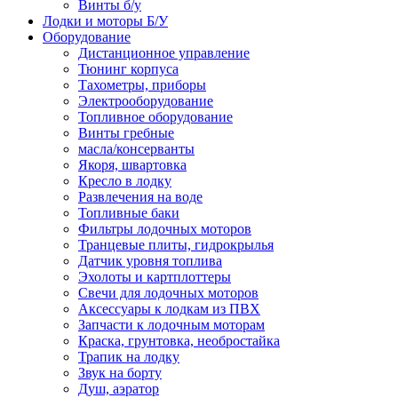
Винты б/у
Лодки и моторы Б/У
Оборудование
Дистанционное управление
Тюнинг корпуса
Тахометры, приборы
Электрооборудование
Топливное оборудование
Винты гребные
масла/консерванты
Якоря, швартовка
Кресло в лодку
Развлечения на воде
Топливные баки
Фильтры лодочных моторов
Транцевые плиты, гидрокрылья
Датчик уровня топлива
Эхолоты и картплоттеры
Cвечи для лодочных моторов
Аксессуары к лодкам из ПВХ
Запчасти к лодочным моторам
Краска, грунтовка, необростайка
Трапик на лодку
Звук на борту
Душ, аэратор