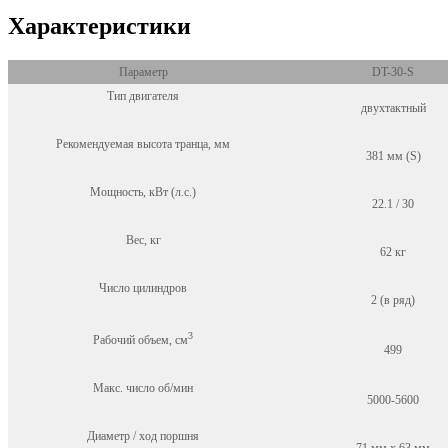
Характеристики
Параметр
DT-30-S
Тип двигателя
двухтактный
Рекомендуемая высота транца, мм
381 мм (S)
Мощность, кВт (л.с.)
22.1 / 30
Вес, кг
62 кг
Число цилиндров
2 (в ряд)
3
Рабочий объем, см
499
Макс. число об/мин
5000-5600
Диаметр / ход поршня
71 мм х 63 мм