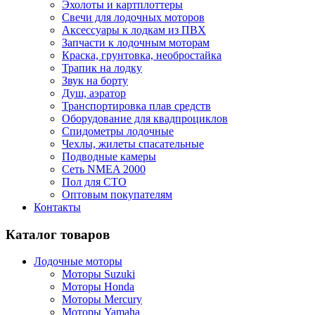
Эхолоты и картплоттеры
Cвечи для лодочных моторов
Аксессуары к лодкам из ПВХ
Запчасти к лодочным моторам
Краска, грунтовка, необростайка
Трапик на лодку
Звук на борту
Душ, аэратор
Транспортировка плав средств
Оборудование для квадпроциклов
Спидометры лодочные
Чехлы, жилеты спасательные
Подводные камеры
Сеть NMEA 2000
Пол для СТО
Оптовым покупателям
Контакты
Каталог товаров
Лодочные моторы
Моторы Suzuki
Моторы Honda
Моторы Mercury
Моторы Yamaha