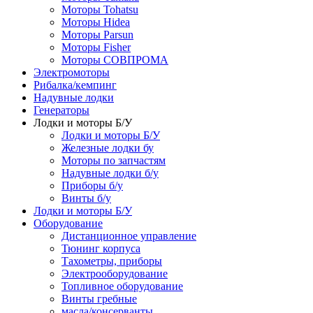
Моторы Tohatsu
Моторы Hidea
Моторы Parsun
Моторы Fisher
Моторы СОВПРОМА
Электромоторы
Рибалка/кемпинг
Надувные лодки
Генераторы
Лодки и моторы Б/У
Лодки и моторы Б/У
Железные лодки бу
Моторы по запчастям
Надувные лодки б/у
Приборы б/у
Винты б/у
Лодки и моторы Б/У
Оборудование
Дистанционное управление
Тюнинг корпуса
Тахометры, приборы
Электрооборудование
Топливное оборудование
Винты гребные
масла/консерванты