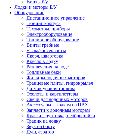
Винты б/у
Лодки и моторы Б/У
Оборудование
Дистанционное управление
Тюнинг корпуса
Тахометры, приборы
Электрооборудование
Топливное оборудование
Винты гребные
масла/консерванты
Якоря, швартовка
Кресло в лодку
Развлечения на воде
Топливные баки
Фильтры лодочных моторов
Транцевые плиты, гидрокрылья
Датчик уровня топлива
Эхолоты и картплоттеры
Cвечи для лодочных моторов
Аксессуары к лодкам из ПВХ
Запчасти к лодочным моторам
Краска, грунтовка, необростайка
Трапик на лодку
Звук на борту
Душ, аэратор