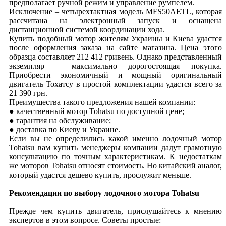
предполагает ручной режим и управление румпелем.
Исключение – четырехтактная модель MFS50AETL, которая
рассчитана на электронный запуск и оснащена
дистанционной системой координации хода.
Купить подобный мотор жителям Украины и Киева удастся
после оформления заказа на сайте магазина. Цена этого
образца составляет 212 412 гривень. Однако представленный
экземпляр – максимально дорогостоящая покупка.
Приобрести экономичный и мощный оригинальный
двигатель Тохатсу в простой комплектации удастся всего за
21 390 грн.
Преимущества такого предложения нашей компании:
● качественный мотор Tohatsu по доступной цене;
● гарантия на обслуживание;
● доставка по Киеву и Украине.
Если вы не определились какой именно лодочный мотор
Tohatsu вам купить менеджеры компании дадут грамотную
консультацию по точным характеристикам. К недостаткам
же моторов Tohatsu относят стоимость. Но китайский аналог,
который удастся дешево купить, прослужит меньше.
Рекомендации по выбору лодочного мотора
Tohatsu
Прежде чем купить двигатель, прислушайтесь к мнению
экспертов в этом вопросе. Советы простые: