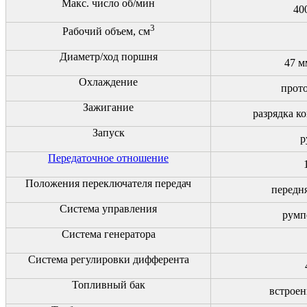
Макс. число об/мин
40
3
Рабочий объем, см
Диаметр/ход поршня
47 м
Охлаждение
прото
Зажигание
разрядка к
Запуск
р
Передаточное отношение
Положения переключателя передач
передн
Система управления
румп
Система генератора
Система регулировки дифферента
Топливный бак
встроен