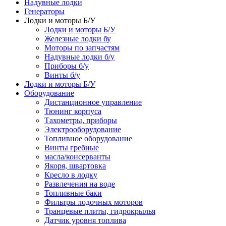
Надувные лодки
Генераторы
Лодки и моторы Б/У
Лодки и моторы Б/У
Железные лодки бу
Моторы по запчастям
Надувные лодки б/у
Приборы б/у
Винты б/у
Лодки и моторы Б/У
Оборудование
Дистанционное управление
Тюнинг корпуса
Тахометры, приборы
Электрооборудование
Топливное оборудование
Винты гребные
масла/консерванты
Якоря, швартовка
Кресло в лодку
Развлечения на воде
Топливные баки
Фильтры лодочных моторов
Транцевые плиты, гидрокрылья
Датчик уровня топлива