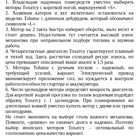
1. Владельцам надувных плавсредств уместно выбирать
моторы Тохатсу с короткой ногой, маркируемой «S».
2. Хозяевам катеров и яхт желательно остановиться на
моделях Tohatsu с длинным дейдвудом, который обозначают
символом «L».
3. Мотор на 2 такта быстро набирает обороты, мало весит и
стоит дешево. Недостатком тут считается высокий износ
механизма при неправильном подборе топлива и шумная
работа.
4. Четырехтактные двигатели Тохатсу гарантируют плавный
и тихий ход. Здесь рассчитан солидный ресурс износа, но
цена превышает описанный выше аналог в 1,5 раза.
5. Моторы Tohatsu с ручным пуском – надежный, но
требующий усилий, вариант. Электрический привод
минимизирует приложение сил, но нуждается в контроле
работоспособности стартера и аккумулятора.
6. Число цилиндров мотора определяет мощность двигателя.
Для короткой водной прогулки по тихим водоемам подойдет
образец Тохатсу с 1 цилиндром. При планировании же
длительных вояжей уместно купить мотор с двумя или тремя
цилиндрами.
Не стоит экономить на выборе столь важного механизма.
Помните, «дешево» не означает долго и надежно. Поэтому
выбор японских моторов Тохатсу – оптимальный по
соотношению цена-качество вариант.