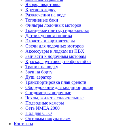
Якоря, швартовка
Кресло в лодку
Развлечения на воде
Топливные баки
Фильтры лодочных моторов
Транцевые плиты, гидрокрылья
Датчик уровня топлива
Эхолоты и картплоттеры
Cвечи для лодочных моторов
Аксессуары к лодкам из ПВХ
Запчасти к лодочным моторам
Краска, грунтовка, необростайка
Трапик на лодку
Звук на борту
Душ, аэратор
Транспортировка плав средств
Оборудование для квадпроциклов
Спидометры лодочные
Чехлы, жилеты спасательные
Подводные камеры
Сеть NMEA 2000
Пол для СТО
Оптовым покупателям
Контакты