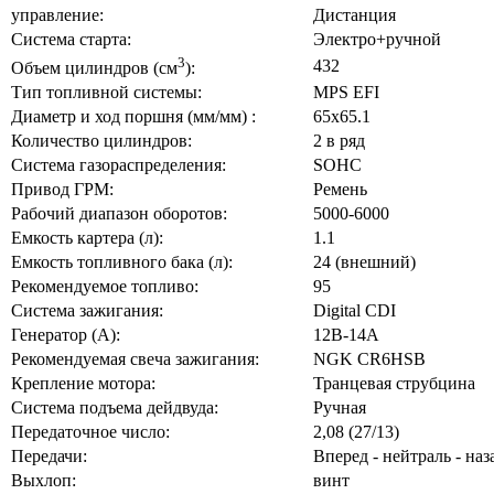
управление:
Дистанция
Система старта:
Электро+ручной
3
432
Объем цилиндров (см
):
Тип топливной системы:
MPS EFI
Диаметр и ход поршня (мм/мм) :
65х65.1
Количество цилиндров:
2 в ряд
Система газораспределения:
SOHC
Привод ГРМ:
Ремень
Рабочий диапазон оборотов:
5000-6000
Емкость картера (л):
1.1
Емкость топливного бака (л):
24 (внешний)
Рекомендуемое топливо:
95
Система зажигания:
Digital CDI
Генератор (А):
12B-14A
Рекомендуемая свеча зажигания:
NGK CR6HSB
Крепление мотора:
Транцевая струбцина
Система подъема дейдвуда:
Ручная
Передаточное число:
2,08 (27/13)
Передачи:
Вперед - нейтраль - наз
Выхлоп:
винт