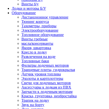
Винты б/у
Лодки и моторы Б/У
Оборудование
Дистанционное управление
Тюнинг корпуса
Тахометры, приборы
Электрооборудование
Топливное оборудование
Винты гребные
масла/консерванты
Якоря, швартовка
Кресло в лодку
Развлечения на воде
Топливные баки
Фильтры лодочных моторов
Транцевые плиты, гидрокрылья
Датчик уровня топлива
Эхолоты и картплоттеры
Cвечи для лодочных моторов
Аксессуары к лодкам из ПВХ
Запчасти к лодочным моторам
Краска, грунтовка, необростайка
Трапик на лодку
Звук на борту