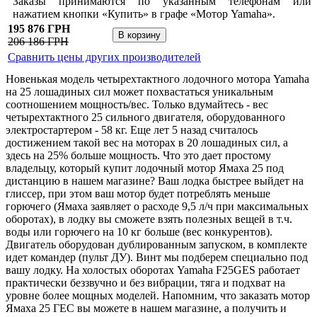
Заказы принимаются по указанным телефонам или
нажатием кнопки «Купить» в графе «Мотор Yamaha».
195 876 ГРН
206 186 ГРН
Сравнить цены других производителей
Новенькая модель четырехтактного лодочного мотора Yamaha
на 25 лошадиных сил может похвастаться уникальным
соотношением мощность/вес. Только вдумайтесь - вес
четырехтактного 25 сильного двигателя, оборудованного
электростартером - 58 кг. Еще лет 5 назад считалось
достижением такой вес на моторах в 20 лошадиных сил, а
здесь на 25% больше мощность. Что это дает простому
владельцу, который купит лодочный мотор Ямаха 25 под
дистанцию в нашем магазине? Ваш лодка быстрее выйдет на
глиссер, при этом ваш мотор будет потреблять меньше
горючего (Ямаха заявляет о расходе 9,5 л/ч при максимальных
оборотах), в лодку вы сможете взять полезных вещей в т.ч.
воды или горючего на 10 кг больше (вес конкурентов).
Двигатель оборудован дублированным запуском, в комплекте
идет командер (пульт ДУ). Винт мы подберем специально под
вашу лодку. На холостых оборотах Yamaha F25GES работает
практически беззвучно и без вибрации, тяга и подхват на
уровне более мощных моделей. Напомним, что заказать мотор
Ямаха 25 ГЕС вы можете в нашем магазине, а получить и