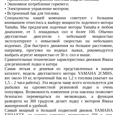
• Экономное потребление горючего;
• Электронное управление мотором;
• Встроенный бак для топлива.
Специалисты нашей компании советуют с большим
вниманием отнестись к выбору мощности лодочного мотора
Yamaha. Мы предлагаем лодочные моторы Yamaha в любом
диапазоне, от 5 лошадиных сил и более 100. Обычно
двухтактные двигатели с небольшой мощностью
эксплуатируют с невысокой скоростью на небольших
водоемах. Для быстрого движения на большое расстояние,
например, прогулки на водных лыжах, рекомендуется
выбрать агрегат мощностью от 30 л. сил и выше.
Сравнительные технические характеристики движков Ямаха
для резиновой лодки и катера
Самая легкая и дешевая из представленных в нашем
каталоге, модель двухтактного мотора YAMAHA 2CMHS,
вес около 10 кг, встроенный бак на 1,2 л топлива (хватает на
1,5 – 2 часа работы). Эта модель чаще всего используется для
рыбалки на одноместной резиновой лодке и очень
популярна. Возможность изменения угла наклона позволяет
безопасно перемещаться по мелководью, а функция
разворота на 360 градусов делает лодку с мотором Ямаха
маневренной и удобной.
Самый мощный и большой подвесной движок YAMAHA
F350AETX, из нашего каталога, мощностью 350 л. сил,