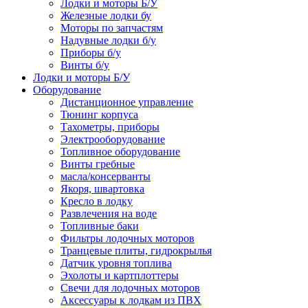
Лодки и моторы Б/У
Железные лодки бу
Моторы по запчастям
Надувные лодки б/у
Приборы б/у
Винты б/у
Лодки и моторы Б/У
Оборудование
Дистанционное управление
Тюнинг корпуса
Тахометры, приборы
Электрооборудование
Топливное оборудование
Винты гребные
масла/консерванты
Якоря, швартовка
Кресло в лодку
Развлечения на воде
Топливные баки
Фильтры лодочных моторов
Транцевые плиты, гидрокрылья
Датчик уровня топлива
Эхолоты и картплоттеры
Cвечи для лодочных моторов
Аксессуары к лодкам из ПВХ