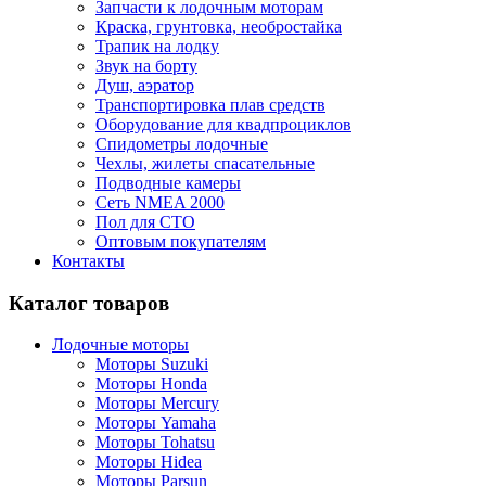
Запчасти к лодочным моторам
Краска, грунтовка, необростайка
Трапик на лодку
Звук на борту
Душ, аэратор
Транспортировка плав средств
Оборудование для квадпроциклов
Спидометры лодочные
Чехлы, жилеты спасательные
Подводные камеры
Сеть NMEA 2000
Пол для СТО
Оптовым покупателям
Контакты
Каталог товаров
Лодочные моторы
Моторы Suzuki
Моторы Honda
Моторы Mercury
Моторы Yamaha
Моторы Tohatsu
Моторы Hidea
Моторы Parsun