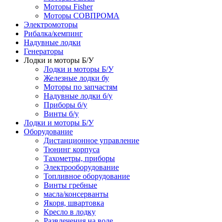
Моторы Fisher
Моторы СОВПРОМА
Электромоторы
Рибалка/кемпинг
Надувные лодки
Генераторы
Лодки и моторы Б/У
Лодки и моторы Б/У
Железные лодки бу
Моторы по запчастям
Надувные лодки б/у
Приборы б/у
Винты б/у
Лодки и моторы Б/У
Оборудование
Дистанционное управление
Тюнинг корпуса
Тахометры, приборы
Электрооборудование
Топливное оборудование
Винты гребные
масла/консерванты
Якоря, швартовка
Кресло в лодку
Развлечения на воде