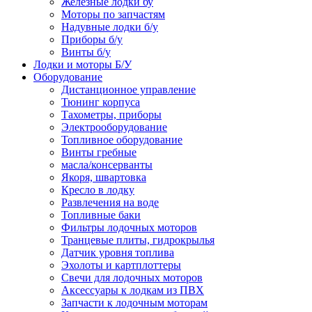
Железные лодки бу
Моторы по запчастям
Надувные лодки б/у
Приборы б/у
Винты б/у
Лодки и моторы Б/У
Оборудование
Дистанционное управление
Тюнинг корпуса
Тахометры, приборы
Электрооборудование
Топливное оборудование
Винты гребные
масла/консерванты
Якоря, швартовка
Кресло в лодку
Развлечения на воде
Топливные баки
Фильтры лодочных моторов
Транцевые плиты, гидрокрылья
Датчик уровня топлива
Эхолоты и картплоттеры
Cвечи для лодочных моторов
Аксессуары к лодкам из ПВХ
Запчасти к лодочным моторам