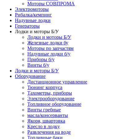
Моторы СОВПРОМА
Электромоторы
Рибалка/кемпинг
Надувные лодки
Генераторы
Лодки и моторы Б/У
Лодки и моторы Б/У
Железные лодки бу
Моторы по запчастям
Надувные лодки б/у
Приборы б/у
Винты б/у
Лодки и моторы Б/У
Оборудование
Дистанционное управление
Тюнинг корпуса
Тахометры, приборы
Электрооборудование
Топливное оборудование
Винты гребные
масла/консерванты
Якоря, швартовка
Кресло в лодку
Развлечения на воде
Топливные баки