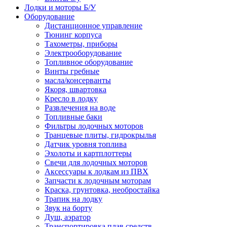
Лодки и моторы Б/У
Оборудование
Дистанционное управление
Тюнинг корпуса
Тахометры, приборы
Электрооборудование
Топливное оборудование
Винты гребные
масла/консерванты
Якоря, швартовка
Кресло в лодку
Развлечения на воде
Топливные баки
Фильтры лодочных моторов
Транцевые плиты, гидрокрылья
Датчик уровня топлива
Эхолоты и картплоттеры
Cвечи для лодочных моторов
Аксессуары к лодкам из ПВХ
Запчасти к лодочным моторам
Краска, грунтовка, необростайка
Трапик на лодку
Звук на борту
Душ, аэратор
Транспортировка плав средств