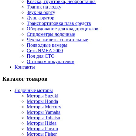
Краска, грунтовка, необростайка
Трапик на лодку
Звук на борту
Душ, аэратор
Транспортировка плав средств
Оборудование для квадпроциклов
Спидометры лодочные
Чехлы, жилеты спасательные
Подводные камеры
Сеть NMEA 2000
Пол для СТО
Оптовым покупателям
Контакты
Каталог товаров
Лодочные моторы
Моторы Suzuki
Моторы Honda
Моторы Mercury
Моторы Yamaha
Моторы Tohatsu
Моторы Hidea
Моторы Parsun
Моторы Fisher