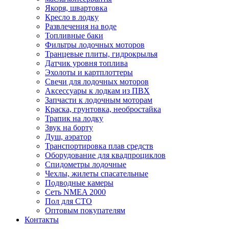
Якоря, швартовка
Кресло в лодку
Развлечения на воде
Топливные баки
Фильтры лодочных моторов
Транцевые плиты, гидрокрылья
Датчик уровня топлива
Эхолоты и картплоттеры
Cвечи для лодочных моторов
Аксессуары к лодкам из ПВХ
Запчасти к лодочным моторам
Краска, грунтовка, необростайка
Трапик на лодку
Звук на борту
Душ, аэратор
Транспортировка плав средств
Оборудование для квадпроциклов
Спидометры лодочные
Чехлы, жилеты спасательные
Подводные камеры
Сеть NMEA 2000
Пол для СТО
Оптовым покупателям
Контакты