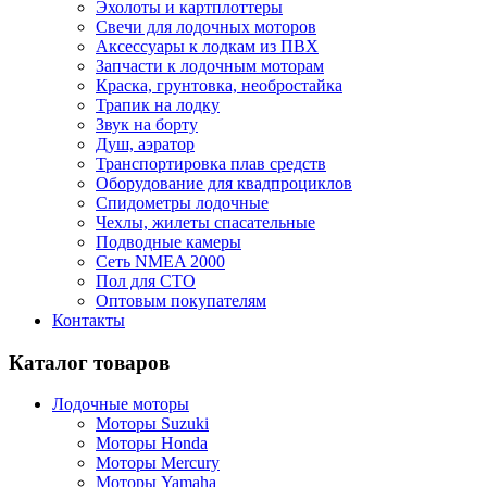
Эхолоты и картплоттеры
Cвечи для лодочных моторов
Аксессуары к лодкам из ПВХ
Запчасти к лодочным моторам
Краска, грунтовка, необростайка
Трапик на лодку
Звук на борту
Душ, аэратор
Транспортировка плав средств
Оборудование для квадпроциклов
Спидометры лодочные
Чехлы, жилеты спасательные
Подводные камеры
Сеть NMEA 2000
Пол для СТО
Оптовым покупателям
Контакты
Каталог товаров
Лодочные моторы
Моторы Suzuki
Моторы Honda
Моторы Mercury
Моторы Yamaha