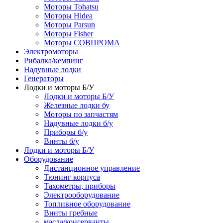
Моторы Tohatsu
Моторы Hidea
Моторы Parsun
Моторы Fisher
Моторы СОВПРОМА
Электромоторы
Рибалка/кемпинг
Надувные лодки
Генераторы
Лодки и моторы Б/У
Лодки и моторы Б/У
Железные лодки бу
Моторы по запчастям
Надувные лодки б/у
Приборы б/у
Винты б/у
Лодки и моторы Б/У
Оборудование
Дистанционное управление
Тюнинг корпуса
Тахометры, приборы
Электрооборудование
Топливное оборудование
Винты гребные
масла/консерванты