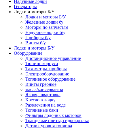
Надувные лодки
Генераторы
Лодки и моторы Б/У
Лодки и моторы Б/У
Железные лодки бу
Моторы по запчастям
Надувные лодки б/у
Приборы б/у
Винты б/у
Лодки и моторы Б/У
Оборудование
Дистанционное управление
Тюнинг корпуса
Тахометры, приборы
Электрооборудование
Топливное оборудование
Винты гребные
масла/консерванты
Якоря, швартовка
Кресло в лодку
Развлечения на воде
Топливные баки
Фильтры лодочных моторов
Транцевые плиты, гидрокрылья
Датчик уровня топлива