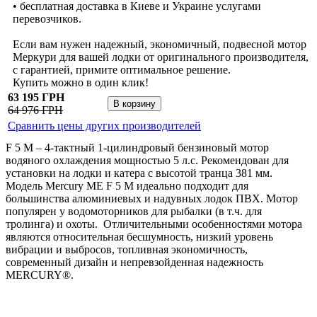
• бесплатная доставка в Киеве и Украине услугами
перевозчиков.
Если вам нужен надежный, экономичный, подвесной мотор
Меркури для вашей лодки от оригинального производителя,
с гарантией, примите оптимальное решение.
Купить можно в один клик!
63 195 ГРН
64 976 ГРН
Сравнить цены других производителей
F 5 M – 4-тактный 1-цилиндровый бензиновый мотор
водяного охлаждения мощностью 5 л.с. Рекомендован для
установки на лодки и катера с высотой транца 381 мм.
Модель Mercury ME F 5 M идеально подходит для
большинства алюминиевых и надувных лодок ПВХ. Мотор
популярен у водомоторников для рыбалки (в т.ч. для
тролинга) и охоты. Отличительными особенностями мотора
являются относительная бесшумность, низкий уровень
вибрации и выбросов, топливная экономичность,
современный дизайн и непревзойденная надежность
MERCURY®.