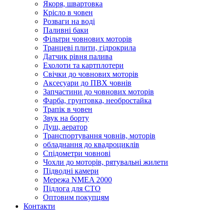
Якоря, швартовка
Крісло в човен
Розваги на воді
Паливні баки
Фільтри човнових моторів
Транцеві плити, гідрокрила
Датчик рівня палива
Ехолоти та картплотери
Cвічки до човнових моторів
Аксесуари до ПВХ човнів
Запчастини до човнових моторів
Фарба, грунтовка, необростайка
Трапік в човен
Звук на борту
Душ, аератор
Транспортування човнів, моторів
обладнання до квадроциклів
Спідометри човнові
Чохли до моторів, рятувальні жилети
Підводні камери
Мережа NMEA 2000
Підлога для СТО
Оптовим покупцям
Контакти