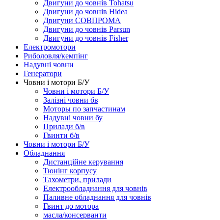
Двигуни до човнів Tohatsu
Двигуни до човнів Hidea
Двигуни СОВПРОМА
Двигуни до човнів Parsun
Двигуни до човнів Fisher
Електромотори
Риболовля/кемпінг
Надувні човни
Генератори
Човни і мотори Б/У
Човни і мотори Б/У
Залізні човни бв
Моторы по запчастинам
Надувні човни бу
Прилади б/в
Гвинти б/в
Човни і мотори Б/У
Обладнання
Дистанційне керування
Тюнінг корпусу
Тахометри, прилади
Електрообладнання для човнів
Паливне обладнання для човнів
Гвинт до мотора
масла/консерванти