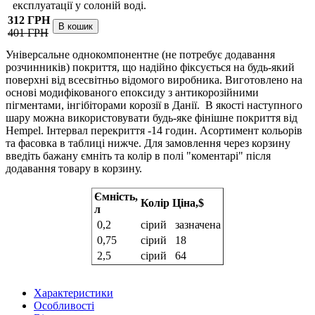
експлуатації у солоній воді.
312 ГРН
401 ГРН
Універсальне однокомпонентне (не потребує додавання
розчинників) покриття, що надійно фіксується на будь-який
поверхні від всесвітньо відомого виробника. Виготовлено на
основі модифікованого епоксиду з антикорозійними
пігментами, інгібіторами корозії в Данії. В якості наступного
шару можна використовувати будь-яке фінішне покриття від
Hempel. Інтервал перекриття -14 годин. Асортимент кольорів
та фасовка в таблиці нижче. Для замовлення через корзину
введіть бажану ємніть та колір в полі "коментарі" після
додавання товару в корзину.
Ємність,
Колір
Ціна,$
л
0,2
сірий
зазначена
0,75
сірий
18
2,5
сірий
64
Характеристики
Особливості