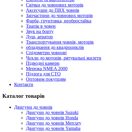
Cвічки до човнових моторів
Аксесуари до ПВХ човнів
Запчастини до човнових моторів
Фарба, грунтовка, необростайка
Трапік в човен
Звук на борту
Душ, аератор
Транспортування човнів, моторів
обладнання до квадроциклів
Спідометри човнові
Чохли до моторів, рятувальні жилети
Підводні камери
Мережа NMEA 2000
Підлога для СТО
Оптовим покупцям
Контакти
Каталог товарів
Двигуни до човнів
Двигуни до човнів Suzuki
Двигуни до човнів Honda
Двигуни до човнів Mercury
Двигуни до човнів Yamaha