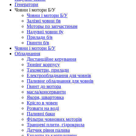
Генератори
Човни і мотори Б/У
Човни і мотори Б/У
Залізні човни бв
Моторы по запчастинам
Надувні човни бу
Прилади б/в
Гвинти б/в
Човни і мотори Б/У
Обладнання
Дистанційне керування
Тюнінг корпусу
Тахометри, прилади
Електрообладнання для човнів
Паливне обладнання для човнів
Гвинт до мотора
масла/консерванти
Якоря, швартовка
Крісло в човен
Розваги на воді
Паливні баки
Фільтри човнових моторів
Транцеві плити, гідрокрила
Датчик рівня палива
Ехолоти та картплотери