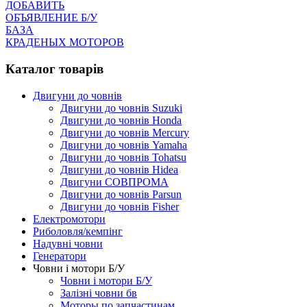
ДОБАВИТЬ
ОБЪЯВЛЕНИЕ Б/У
БАЗА
КРАДЕНЫХ МОТОРОВ
Каталог товарів
Двигуни до човнів
Двигуни до човнів Suzuki
Двигуни до човнів Honda
Двигуни до човнів Mercury
Двигуни до човнів Yamaha
Двигуни до човнів Tohatsu
Двигуни до човнів Hidea
Двигуни СОВПРОМА
Двигуни до човнів Parsun
Двигуни до човнів Fisher
Електромотори
Риболовля/кемпінг
Надувні човни
Генератори
Човни і мотори Б/У
Човни і мотори Б/У
Залізні човни бв
Моторы по запчастинам