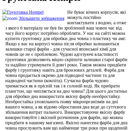
Не буває вічних корпусів, які
можуть постійно
Збільшити зображення
контактувати з водою, а отже
з якого б матеріалу не був би зроблений ваш човен час від
часу його корпус потрібно обробляти. У нас на сайті можна
купити грунтовку для обробки дна човна з пластику чи амг.
Якщо у вас на корпусі човна після обробки залишаються
залишки старої фарби - для сучасної японської хімії для
човнів це не є проблемою. Чудові адгезуючі властивості
грунтовки дозволяють міцно скріпити залишки старої фарби
та надійно утримувати її довгі роки. Також можна придбати
фарбу і грунтовку навіть для бронзових деталей. Фарба для
човна продається окремо для підводної частини та для
надводної частини (кокпіта). Сучасна фарба чудово
тримається як в прісній так і в солоній воді. Як прибрати
плангтон, що чипляється на дно човна? Для цього достатньо
для обробки дна використати якісну фарбу-необростайку.
Необростайка уповільнить появу мікроорганізмів на дні
вашого човна, а як відомо обростання дна веде до суттєвого
збільшення витрат пального. Використовуючи якісну фарбу
використовуйте і якісний розчинник для фарби, що можна
придбати в нашому магазині. Якісно нанесена фарба для дна
човна прослужить вам що найменше три роки при щоденній