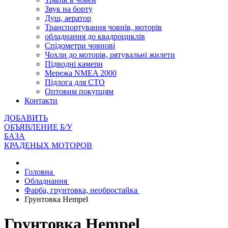
Звук на борту
Душ, аератор
Транспортування човнів, моторів
обладнання до квадроциклів
Спідометри човнові
Чохли до моторів, рятувальні жилети
Підводні камери
Мережа NMEA 2000
Підлога для СТО
Оптовим покупцям
Контакти
ДОБАВИТЬ
ОБЪЯВЛЕНИЕ Б/У
БАЗА
КРАДЕНЫХ МОТОРОВ
Головна
Обладнання
Фарба, грунтовка, необростайка
Грунтовка Hempel
Грунтовка Hempel