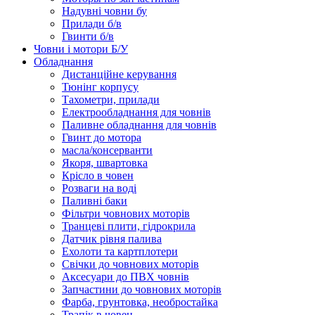
Надувні човни бу
Прилади б/в
Гвинти б/в
Човни і мотори Б/У
Обладнання
Дистанційне керування
Тюнінг корпусу
Тахометри, прилади
Електрообладнання для човнів
Паливне обладнання для човнів
Гвинт до мотора
масла/консерванти
Якоря, швартовка
Крісло в човен
Розваги на воді
Паливні баки
Фільтри човнових моторів
Транцеві плити, гідрокрила
Датчик рівня палива
Ехолоти та картплотери
Cвічки до човнових моторів
Аксесуари до ПВХ човнів
Запчастини до човнових моторів
Фарба, грунтовка, необростайка
Трапік в човен