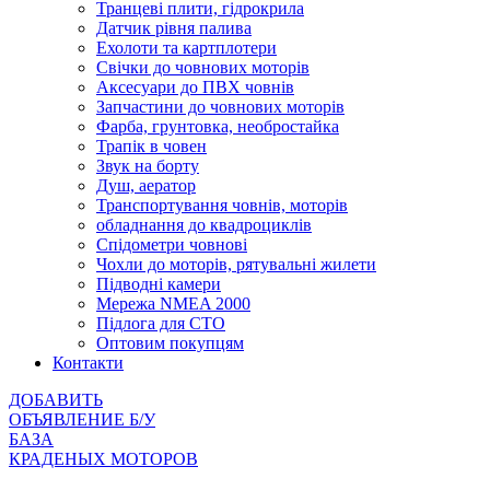
Транцеві плити, гідрокрила
Датчик рівня палива
Ехолоти та картплотери
Cвічки до човнових моторів
Аксесуари до ПВХ човнів
Запчастини до човнових моторів
Фарба, грунтовка, необростайка
Трапік в човен
Звук на борту
Душ, аератор
Транспортування човнів, моторів
обладнання до квадроциклів
Спідометри човнові
Чохли до моторів, рятувальні жилети
Підводні камери
Мережа NMEA 2000
Підлога для СТО
Оптовим покупцям
Контакти
ДОБАВИТЬ
ОБЪЯВЛЕНИЕ Б/У
БАЗА
КРАДЕНЫХ МОТОРОВ