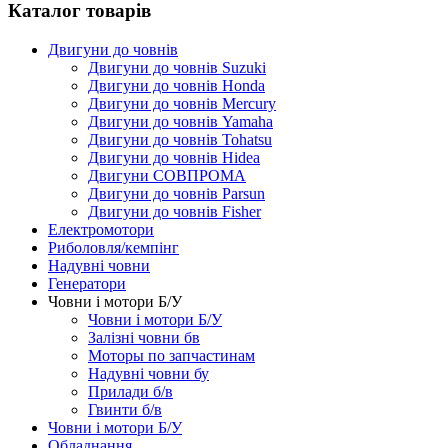
Каталог товарів
Двигуни до човнів
Двигуни до човнів Suzuki
Двигуни до човнів Honda
Двигуни до човнів Mercury
Двигуни до човнів Yamaha
Двигуни до човнів Tohatsu
Двигуни до човнів Hidea
Двигуни СОВПРОМА
Двигуни до човнів Parsun
Двигуни до човнів Fisher
Електромотори
Риболовля/кемпінг
Надувні човни
Генератори
Човни і мотори Б/У
Човни і мотори Б/У
Залізні човни бв
Моторы по запчастинам
Надувні човни бу
Прилади б/в
Гвинти б/в
Човни і мотори Б/У
Обладнання