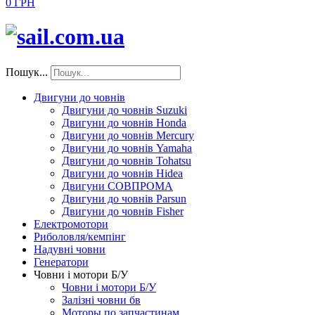
0 ГРН
Пошук...
Двигуни до човнів
Двигуни до човнів Suzuki
Двигуни до човнів Honda
Двигуни до човнів Mercury
Двигуни до човнів Yamaha
Двигуни до човнів Tohatsu
Двигуни до човнів Hidea
Двигуни СОВПРОМА
Двигуни до човнів Parsun
Двигуни до човнів Fisher
Електромотори
Риболовля/кемпінг
Надувні човни
Генератори
Човни і мотори Б/У
Човни і мотори Б/У
Залізні човни бв
Моторы по запчастинам