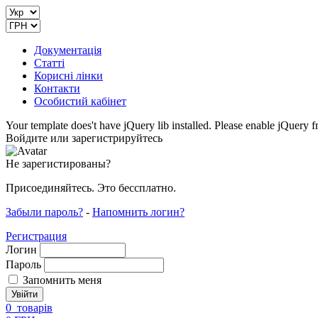
Документація
Статті
Корисні лінки
Контакти
Особистий кабінет
Your template does't have jQuery lib installed. Please enable jQuer
Войдите или зарегистрируйтесь
Не зарегистированы?
Присоединяйтесь. Это бессплатно.
Забыли пароль?
-
Напомнить логин?
Регистрация
Логин
Пароль
Запомнить меня
0
товарів