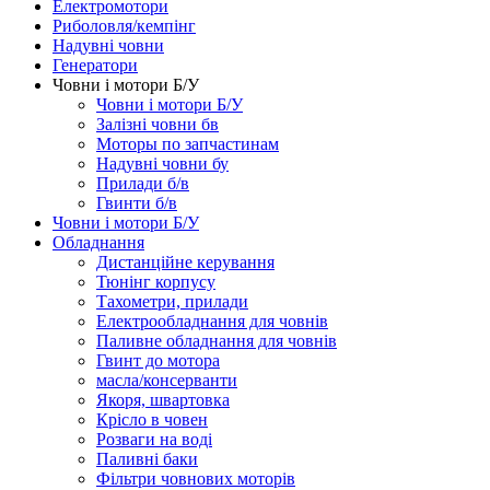
Електромотори
Риболовля/кемпінг
Надувні човни
Генератори
Човни і мотори Б/У
Човни і мотори Б/У
Залізні човни бв
Моторы по запчастинам
Надувні човни бу
Прилади б/в
Гвинти б/в
Човни і мотори Б/У
Обладнання
Дистанційне керування
Тюнінг корпусу
Тахометри, прилади
Електрообладнання для човнів
Паливне обладнання для човнів
Гвинт до мотора
масла/консерванти
Якоря, швартовка
Крісло в човен
Розваги на воді
Паливні баки
Фільтри човнових моторів