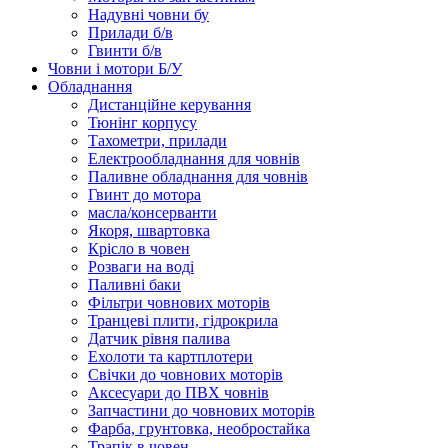
Надувні човни бу
Прилади б/в
Гвинти б/в
Човни і мотори Б/У
Обладнання
Дистанційне керування
Тюнінг корпусу
Тахометри, прилади
Електрообладнання для човнів
Паливне обладнання для човнів
Гвинт до мотора
масла/консерванти
Якоря, швартовка
Крісло в човен
Розваги на воді
Паливні баки
Фільтри човнових моторів
Транцеві плити, гідрокрила
Датчик рівня палива
Ехолоти та картплотери
Cвічки до човнових моторів
Аксесуари до ПВХ човнів
Запчастини до човнових моторів
Фарба, грунтовка, необростайка
Трапік в човен