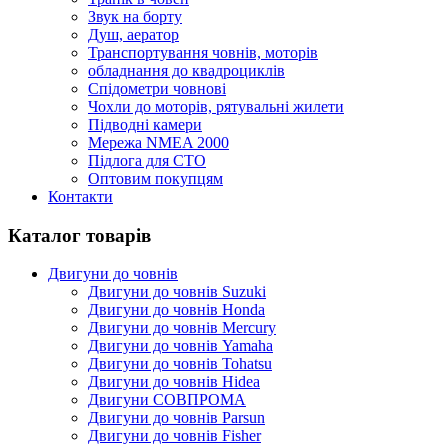
Звук на борту
Душ, аератор
Транспортування човнів, моторів
обладнання до квадроциклів
Спідометри човнові
Чохли до моторів, рятувальні жилети
Підводні камери
Мережа NMEA 2000
Підлога для СТО
Оптовим покупцям
Контакти
Каталог товарів
Двигуни до човнів
Двигуни до човнів Suzuki
Двигуни до човнів Honda
Двигуни до човнів Mercury
Двигуни до човнів Yamaha
Двигуни до човнів Tohatsu
Двигуни до човнів Hidea
Двигуни СОВПРОМА
Двигуни до човнів Parsun
Двигуни до човнів Fisher