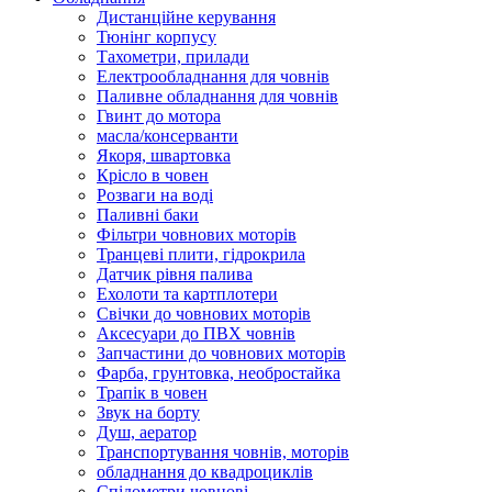
Дистанційне керування
Тюнінг корпусу
Тахометри, прилади
Електрообладнання для човнів
Паливне обладнання для човнів
Гвинт до мотора
масла/консерванти
Якоря, швартовка
Крісло в човен
Розваги на воді
Паливні баки
Фільтри човнових моторів
Транцеві плити, гідрокрила
Датчик рівня палива
Ехолоти та картплотери
Cвічки до човнових моторів
Аксесуари до ПВХ човнів
Запчастини до човнових моторів
Фарба, грунтовка, необростайка
Трапік в човен
Звук на борту
Душ, аератор
Транспортування човнів, моторів
обладнання до квадроциклів
Спідометри човнові