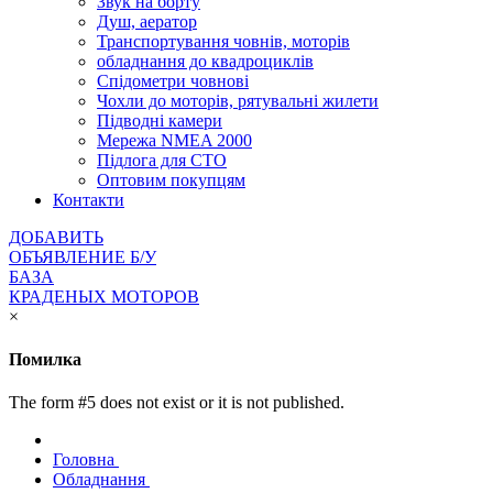
Звук на борту
Душ, аератор
Транспортування човнів, моторів
обладнання до квадроциклів
Спідометри човнові
Чохли до моторів, рятувальні жилети
Підводні камери
Мережа NMEA 2000
Підлога для СТО
Оптовим покупцям
Контакти
ДОБАВИТЬ
ОБЪЯВЛЕНИЕ Б/У
БАЗА
КРАДЕНЫХ МОТОРОВ
×
Помилка
The form #5 does not exist or it is not published.
Головна
Обладнання