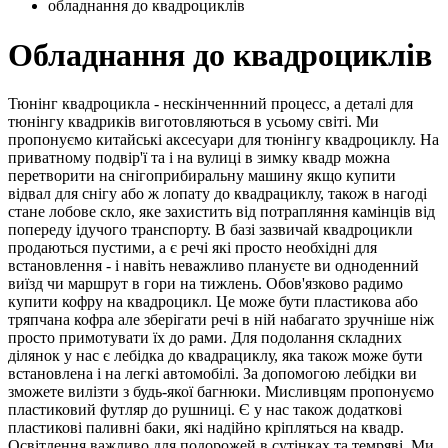
обладнання до квадроциклів
Обладнання до квадроциклів
Тюнінг квадроцикла - нескінченнний процесс, а деталі для
тюнінгу квадриків виготовляються в усьому світі. Ми
пропонуємо китайські аксесуари для тюнінгу квадроциклу. На
приватному подвір'ї та і на вулиці в зимку квадр можна
перетворити на снігоприбиральну машину якщо купити
відвал для снігу або ж лопату до квадрациклу, також в нагоді
стане лобове скло, яке захистить від потрапляння камінців від
попереду ідучого транспорту. В базі зазвичай квадроцикли
продаються пустими, а є речі які просто необхідні для
встановлення - і навіть неважливо плануєте ви одноденний
виїзд чи маршрут в гори на тижлень. Обов'язково радимо
купити кофру на квадроцикл. Це може бути пластикова або
тряпчана кофра але зберігати речі в ній набагато зручніше ніж
просто примотувати їх до рами. Для подолання складних
ділянок у нас є лебідка до квадрациклу, яка також може бути
встановлена і на легкі автомобілі. За допомогою лебідки ви
зможете вилізти з будь-якої багнюки. Мисливцям пропонуємо
пластиковий футляр до рушниці. Є у нас також додаткові
пластикові паливні баки, які надійно кріпляться на квадр.
Освітлення важливо для подорожей в сутінках та темряві. Ми