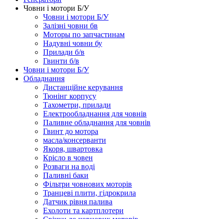
Човни і мотори Б/У
Човни і мотори Б/У
Залізні човни бв
Моторы по запчастинам
Надувні човни бу
Прилади б/в
Гвинти б/в
Човни і мотори Б/У
Обладнання
Дистанційне керування
Тюнінг корпусу
Тахометри, прилади
Електрообладнання для човнів
Паливне обладнання для човнів
Гвинт до мотора
масла/консерванти
Якоря, швартовка
Крісло в човен
Розваги на воді
Паливні баки
Фільтри човнових моторів
Транцеві плити, гідрокрила
Датчик рівня палива
Ехолоти та картплотери