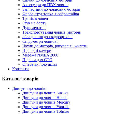
Cвічки до човнових моторів
Аксесуари до ПВХ човнів
Запчастини до човнових моторів
Фарба, грунтовка, необростайка
Трапік в човен
Звук на борту
Душ, аератор
Транспортування човнів, моторів
обладнання до квадроциклів
Спідометри човнові
Чохли до моторів, рятувальні жилети
Підводні камери
Мережа NMEA 2000
Підлога для СТО
Оптовим покупцям
Контакти
Каталог товарів
Двигуни до човнів
Двигуни до човнів Suzuki
Двигуни до човнів Honda
Двигуни до човнів Mercury
Двигуни до човнів Yamaha
Двигуни до човнів Tohatsu