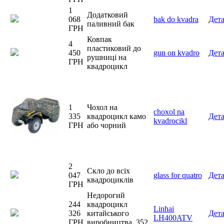
1
Додатковий
068
bak do kvadra
Дет
паливний бак
ГРН
Ковпак
4
пластиковий до
450
gun on kvadro
Дет
рушниці на
ГРН
квадроцикл
1
Чохол на
choxol na
335
квадроцикл камо
Дет
kvadrocikl
ГРН
або чорний
2
Скло до всіх
047
glass for quatro
Дет
квадроциклів
ГРН
Недорогий
244
квадроцикл
Linhai
326
китайського
Дет
LH400ATV
ГРН
виробництва, 352