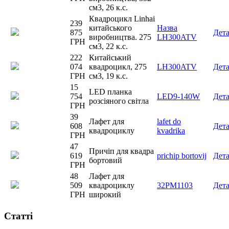
см3, 26 к.с.
Квадроцикл Linhai
239
китайського
Назва
875
Дет
виробництва. 275
LH300ATV
ГРН
см3, 22 к.с.
222
Китайський
074
квадроцикл, 275
LH300ATV
Дет
ГРН
см3, 19 к.с.
15
LED планка
754
LED9-140W
Дет
розсіяного світла
ГРН
39
Лафет для
lafet do
608
Дет
квадроциклу
kvadrika
ГРН
47
Причіп для квадра
619
prichip bortovij
Дет
бортовий
ГРН
48
Лафет для
509
квадроциклу
32PM1103
Дет
ГРН
широкий
Статті