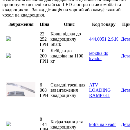
пропонуємо дешеві китайські LED люстри на автомобілі та
квадроцикли. Завжд діє акція на чорний або камуфляжний
чохол на квадроцикл.
Зображення
Ціна
Опис
Код товару
При
22
Ковш відвал до
252
квадроциклу
444.0051.2.S.K
Дет
ГРН
Shark
10
Лебідка до
lebidka do
200
квадріка на 1100
Дет
kvadra
ГРН
кг
6
Складні трекі для
ATV
008
завантаження
LOADING
Дет
ГРН
квадроциклу
RAMP 611
8
Кофра задня для
144
kofra na kvadr
Дет
квадроциклу
ГРН