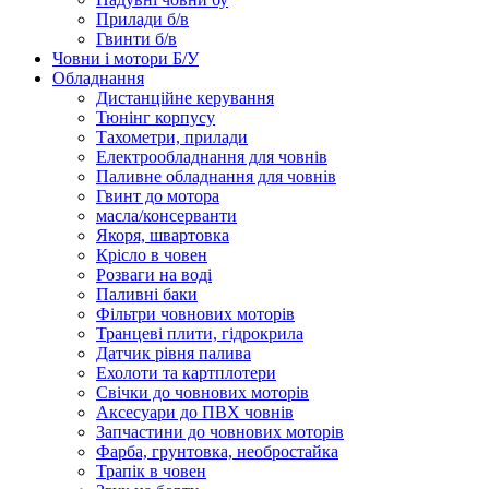
Прилади б/в
Гвинти б/в
Човни і мотори Б/У
Обладнання
Дистанційне керування
Тюнінг корпусу
Тахометри, прилади
Електрообладнання для човнів
Паливне обладнання для човнів
Гвинт до мотора
масла/консерванти
Якоря, швартовка
Крісло в човен
Розваги на воді
Паливні баки
Фільтри човнових моторів
Транцеві плити, гідрокрила
Датчик рівня палива
Ехолоти та картплотери
Cвічки до човнових моторів
Аксесуари до ПВХ човнів
Запчастини до човнових моторів
Фарба, грунтовка, необростайка
Трапік в човен