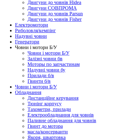
Двигуни до човнів Hidea
Двигуни СОВПРОМА
Двигуни до човнів Parsun
Двигуни до човнів Fisher
Електромотори
Риболовля/кемпінг
Надувні човни
Генератори
Човни і мотори Б/У
Човни і мотори Б/У
Залізні човни бв
Моторы по запчастинам
Надувні човни бу
Прилади б/в
Гвинти б/в
Човни і мотори Б/У
Обладнання
Дистанційне керування
Тюнінг корпусу
Тахометри, прилади
Електрообладнання для човнів
Паливне обладнання для човнів
Гвинт до мотора
масла/консерванти
Якоря, швартовка