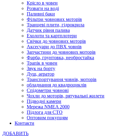
Крісло в човен
Розваги на воді
Паливні баки
Фільтри човнових моторів
Транцеві плити, гідрокрила
Датчик рівня палива
Ехолоти та картплотери
Cвічки до човнових моторів
Аксесуари до ПВХ човнів
Запчастини до човнових моторів
Фарба, грунтовка, необростайка
Трапік в човен
Звук на борту
Душ, аератор
Транспортування човнів, моторів
обладнання до квадроциклів
Спідометри човнові
Чохли до моторів, рятувальні жилети
Підводні камери
Мережа NMEA 2000
Підлога для СТО
Оптовим покупцям
Контакти
ДОБАВИТЬ