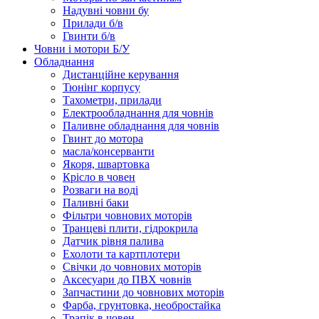
Надувні човни бу
Прилади б/в
Гвинти б/в
Човни і мотори Б/У
Обладнання
Дистанційне керування
Тюнінг корпусу
Тахометри, прилади
Електрообладнання для човнів
Паливне обладнання для човнів
Гвинт до мотора
масла/консерванти
Якоря, швартовка
Крісло в човен
Розваги на воді
Паливні баки
Фільтри човнових моторів
Транцеві плити, гідрокрила
Датчик рівня палива
Ехолоти та картплотери
Cвічки до човнових моторів
Аксесуари до ПВХ човнів
Запчастини до човнових моторів
Фарба, грунтовка, необростайка
Трапік в човен