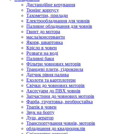
Дистанційне керування
Тюнінг корпусу
Тахометри, прилади
Електрообладнання для човнів
Паливне обладнання для човнів
Гвинт до мотора
масла/консерванти
Якоря, швартовка
Крісло в човен
Розваги на воді
Паливні баки
Фільтри човнових моторів
Транцеві плити, гідрокрила
Датчик рівня палива
Ехолоти та картплотери
Cвічки до човнових моторів
Аксесуари до ПВХ човнів
Запчастини до човнових моторів
Фарба, грунтовка, необростайка
Трапік в човен
Звук на борту
Душ, аератор
Транспортування човнів, моторів
обладнання до квадроциклів
Спідометри човнові