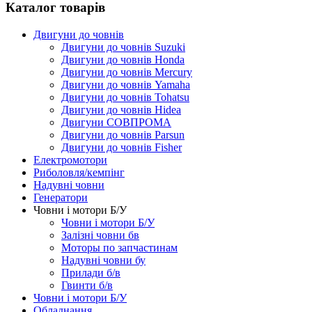
Каталог товарів
Двигуни до човнів
Двигуни до човнів Suzuki
Двигуни до човнів Honda
Двигуни до човнів Mercury
Двигуни до човнів Yamaha
Двигуни до човнів Tohatsu
Двигуни до човнів Hidea
Двигуни СОВПРОМА
Двигуни до човнів Parsun
Двигуни до човнів Fisher
Електромотори
Риболовля/кемпінг
Надувні човни
Генератори
Човни і мотори Б/У
Човни і мотори Б/У
Залізні човни бв
Моторы по запчастинам
Надувні човни бу
Прилади б/в
Гвинти б/в
Човни і мотори Б/У
Обладнання