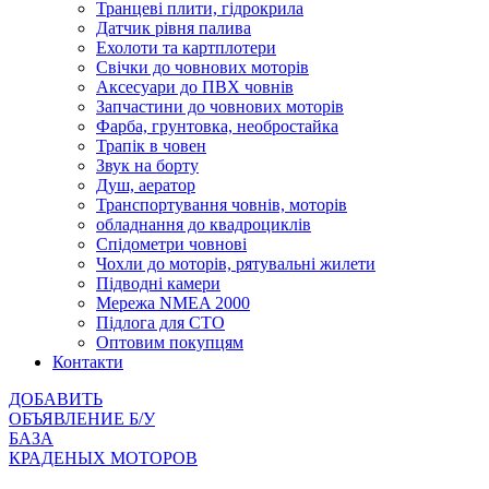
Транцеві плити, гідрокрила
Датчик рівня палива
Ехолоти та картплотери
Cвічки до човнових моторів
Аксесуари до ПВХ човнів
Запчастини до човнових моторів
Фарба, грунтовка, необростайка
Трапік в човен
Звук на борту
Душ, аератор
Транспортування човнів, моторів
обладнання до квадроциклів
Спідометри човнові
Чохли до моторів, рятувальні жилети
Підводні камери
Мережа NMEA 2000
Підлога для СТО
Оптовим покупцям
Контакти
ДОБАВИТЬ
ОБЪЯВЛЕНИЕ Б/У
БАЗА
КРАДЕНЫХ МОТОРОВ