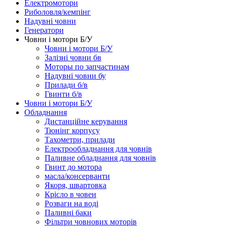
Електромотори
Риболовля/кемпінг
Надувні човни
Генератори
Човни і мотори Б/У
Човни і мотори Б/У
Залізні човни бв
Моторы по запчастинам
Надувні човни бу
Прилади б/в
Гвинти б/в
Човни і мотори Б/У
Обладнання
Дистанційне керування
Тюнінг корпусу
Тахометри, прилади
Електрообладнання для човнів
Паливне обладнання для човнів
Гвинт до мотора
масла/консерванти
Якоря, швартовка
Крісло в човен
Розваги на воді
Паливні баки
Фільтри човнових моторів