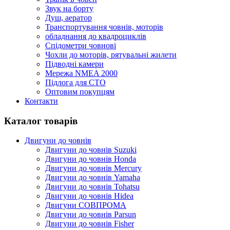
Звук на борту
Душ, аератор
Транспортування човнів, моторів
обладнання до квадроциклів
Спідометри човнові
Чохли до моторів, рятувальні жилети
Підводні камери
Мережа NMEA 2000
Підлога для СТО
Оптовим покупцям
Контакти
Каталог товарів
Двигуни до човнів
Двигуни до човнів Suzuki
Двигуни до човнів Honda
Двигуни до човнів Mercury
Двигуни до човнів Yamaha
Двигуни до човнів Tohatsu
Двигуни до човнів Hidea
Двигуни СОВПРОМА
Двигуни до човнів Parsun
Двигуни до човнів Fisher