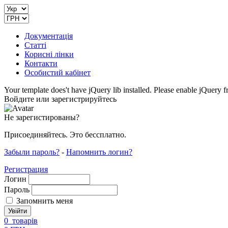
Документація
Статті
Корисні лінки
Контакти
Особистий кабінет
Your template does't have jQuery lib installed. Please enable jQuer
Войдите или зарегистрируйтесь
Не зарегистированы?
Присоединяйтесь. Это бессплатно.
Забыли пароль?
-
Напомнить логин?
Регистрация
Логин
Пароль
Запомнить меня
0
товарів