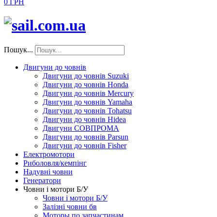
0 ГРН
Пошук...
Двигуни до човнів
Двигуни до човнів Suzuki
Двигуни до човнів Honda
Двигуни до човнів Mercury
Двигуни до човнів Yamaha
Двигуни до човнів Tohatsu
Двигуни до човнів Hidea
Двигуни СОВПРОМА
Двигуни до човнів Parsun
Двигуни до човнів Fisher
Електромотори
Риболовля/кемпінг
Надувні човни
Генератори
Човни і мотори Б/У
Човни і мотори Б/У
Залізні човни бв
Моторы по запчастинам