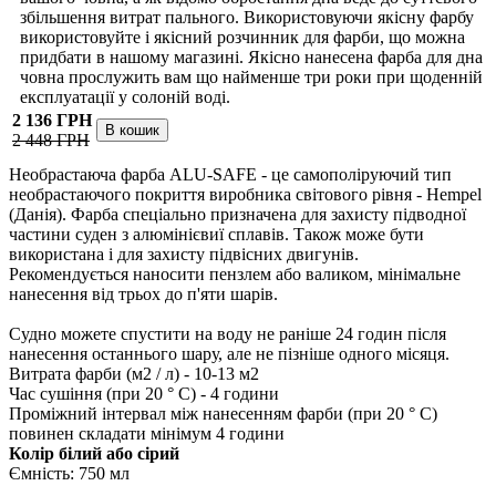
збільшення витрат пального. Використовуючи якісну фарбу
використовуйте і якісний розчинник для фарби, що можна
придбати в нашому магазині. Якісно нанесена фарба для дна
човна прослужить вам що найменше три роки при щоденній
експлуатації у солоній воді.
2 136 ГРН
2 448 ГРН
Необрастаюча фарба ALU-SAFE - це самополіруючий тип
необрастаючого покриття виробника світового рівня - Hempel
(Данія). Фарба спеціально призначена для захисту підводної
частини суден з алюмінієвиї сплавів. Також може бути
використана і для захисту підвісних двигунів.
Рекомендується наносити пензлем або валиком, мінімальне
нанесення від трьох до п'яти шарів.
Судно можете спустити на воду не раніше 24 годин після
нанесення останнього шару, але не пізніше одного місяця.
Витрата фарби (м2 / л) - 10-13 м2
Час сушіння (при 20 ° С) - 4 години
Проміжний інтервал між нанесенням фарби (при 20 ° С)
повинен складати мінімум 4 години
Колір білий або сірий
Ємність: 750 мл