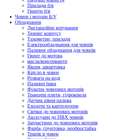
Прилади б/в
Гвинти б/в
Човни і мотори Б/У
Обладнання
Дистанційне керування
Тюнінг корпусу
Тахометри, прилади
Електрообладнання для човнів
Паливне обладнання для човнів
Гвинт до мотора
масла/консерванти
Якоря, швартовка
Крісло в човен
Розваги на воді
Паливні баки
Фільтри човнових моторів
Транцеві плити, гідрокрила
Датчик рівня палива
Ехолоти та картплотери
Cвічки до човнових моторів
Аксесуари до ПВХ човнів
Запчастини до човнових моторів
Фарба, грунтовка, необростайка
Трапік в човен