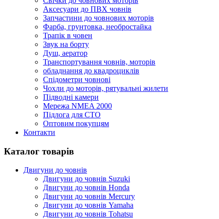
Cвічки до човнових моторів
Аксесуари до ПВХ човнів
Запчастини до човнових моторів
Фарба, грунтовка, необростайка
Трапік в човен
Звук на борту
Душ, аератор
Транспортування човнів, моторів
обладнання до квадроциклів
Спідометри човнові
Чохли до моторів, рятувальні жилети
Підводні камери
Мережа NMEA 2000
Підлога для СТО
Оптовим покупцям
Контакти
Каталог товарів
Двигуни до човнів
Двигуни до човнів Suzuki
Двигуни до човнів Honda
Двигуни до човнів Mercury
Двигуни до човнів Yamaha
Двигуни до човнів Tohatsu