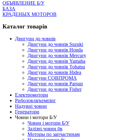
ОБЪЯВЛЕНИЕ Б/У
БАЗА
КРАДЕНЫХ МОТОРОВ
Каталог товарів
Двигуни до човнів
Двигуни до човнів Suzuki
Двигуни до човнів Honda
Двигуни до човнів Mercury
Двигуни до човнів Yamaha
Двигуни до човнів Tohatsu
Двигуни до човнів Hidea
Двигуни СОВПРОМА
Двигуни до човнів Parsun
Двигуни до човнів Fisher
Електромотори
Риболовля/кемпінг
Надувні човни
Генератори
Човни і мотори Б/У
Човни і мотори Б/У
Залізні човни бв
Моторы по запчастинам
Надувні човни бу