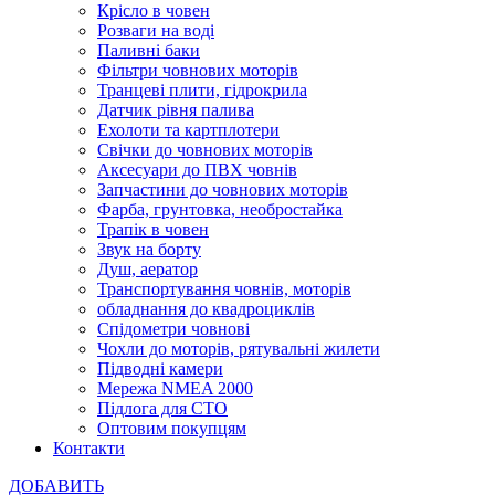
Крісло в човен
Розваги на воді
Паливні баки
Фільтри човнових моторів
Транцеві плити, гідрокрила
Датчик рівня палива
Ехолоти та картплотери
Cвічки до човнових моторів
Аксесуари до ПВХ човнів
Запчастини до човнових моторів
Фарба, грунтовка, необростайка
Трапік в човен
Звук на борту
Душ, аератор
Транспортування човнів, моторів
обладнання до квадроциклів
Спідометри човнові
Чохли до моторів, рятувальні жилети
Підводні камери
Мережа NMEA 2000
Підлога для СТО
Оптовим покупцям
Контакти
ДОБАВИТЬ