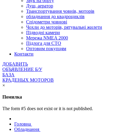
Звук на борту
Душ, аератор
Транспортування човнів, моторів
обладнання до квадроциклів
Спідометри човнові
Чохли до моторів, рятувальні жилети
Підводні камери
Мережа NMEA 2000
Підлога для СТО
Оптовим покупцям
Контакти
ДОБАВИТЬ
ОБЪЯВЛЕНИЕ Б/У
БАЗА
КРАДЕНЫХ МОТОРОВ
×
Помилка
The form #5 does not exist or it is not published.
Головна
Обладнання