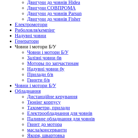
Двигуни до човнів Hidea
Двигуни СОВПРОМА
Двигуни до човнів Parsun
Двигуни до човнів Fisher
Електромотори
Риболовля/кемпінг
Надувні човни
Генератори
Човни і мотори Б/У
Човни і мотори Б/У
Залізні човни бв
Моторы по запчастинам
Надувні човни бу
Прилади б/в
Гвинти б/в
Човни і мотори Б/У
Обладнання
Дистанційне керування
Тюнінг корпусу
Тахометри, прилади
Електрообладнання для човнів
Паливне обладнання для човнів
Гвинт до мотора
масла/консерванти
Якоря, швартовка