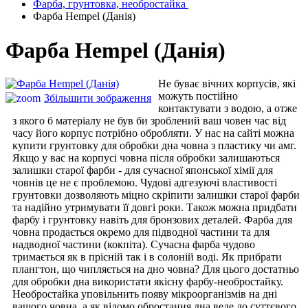
Фарба, грунтовка, необростайка
Фарба Hempel (Данія)
Фарба Hempel (Данія)
Не буває вічних корпусів, які
можуть постійно
Збільшити зображення
контактувати з водою, а отже
з якого б матеріалу не був би зроблений ваш човен час від
часу його корпус потрібно обробляти. У нас на сайті можна
купити грунтовку для обробки дна човна з пластику чи амг.
Якщо у вас на корпусі човна після обробки залишаються
залишки старої фарби - для сучасної японської хімії для
човнів це не є проблемою. Чудові адгезуючі властивості
грунтовки дозволяють міцно скріпити залишки старої фарби
та надійно утримувати її довгі роки. Також можна придбати
фарбу і грунтовку навіть для бронзових деталей. Фарба для
човна продається окремо для підводної частини та для
надводної частини (кокпіта). Сучасна фарба чудово
тримається як в прісній так і в солоній воді. Як прибрати
плангтон, що чипляється на дно човна? Для цього достатньо
для обробки дна використати якісну фарбу-необростайку.
Необростайка уповільнить появу мікроорганізмів на дні
вашого човна, а як відомо обростання дна веде до суттєвого