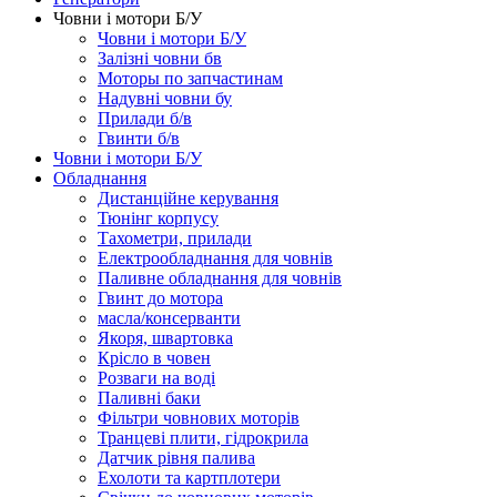
Човни і мотори Б/У
Човни і мотори Б/У
Залізні човни бв
Моторы по запчастинам
Надувні човни бу
Прилади б/в
Гвинти б/в
Човни і мотори Б/У
Обладнання
Дистанційне керування
Тюнінг корпусу
Тахометри, прилади
Електрообладнання для човнів
Паливне обладнання для човнів
Гвинт до мотора
масла/консерванти
Якоря, швартовка
Крісло в човен
Розваги на воді
Паливні баки
Фільтри човнових моторів
Транцеві плити, гідрокрила
Датчик рівня палива
Ехолоти та картплотери