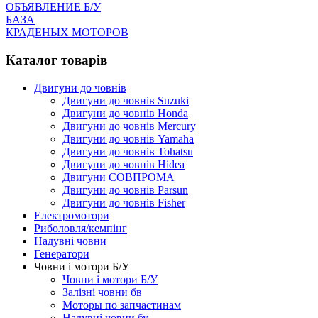
ОБЪЯВЛЕНИЕ Б/У
БАЗА
КРАДЕНЫХ МОТОРОВ
Каталог товарів
Двигуни до човнів
Двигуни до човнів Suzuki
Двигуни до човнів Honda
Двигуни до човнів Mercury
Двигуни до човнів Yamaha
Двигуни до човнів Tohatsu
Двигуни до човнів Hidea
Двигуни СОВПРОМА
Двигуни до човнів Parsun
Двигуни до човнів Fisher
Електромотори
Риболовля/кемпінг
Надувні човни
Генератори
Човни і мотори Б/У
Човни і мотори Б/У
Залізні човни бв
Моторы по запчастинам
Надувні човни бу