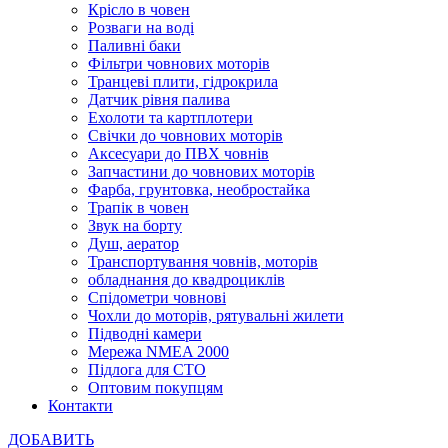
Крісло в човен
Розваги на воді
Паливні баки
Фільтри човнових моторів
Транцеві плити, гідрокрила
Датчик рівня палива
Ехолоти та картплотери
Cвічки до човнових моторів
Аксесуари до ПВХ човнів
Запчастини до човнових моторів
Фарба, грунтовка, необростайка
Трапік в човен
Звук на борту
Душ, аератор
Транспортування човнів, моторів
обладнання до квадроциклів
Спідометри човнові
Чохли до моторів, рятувальні жилети
Підводні камери
Мережа NMEA 2000
Підлога для СТО
Оптовим покупцям
Контакти
ДОБАВИТЬ