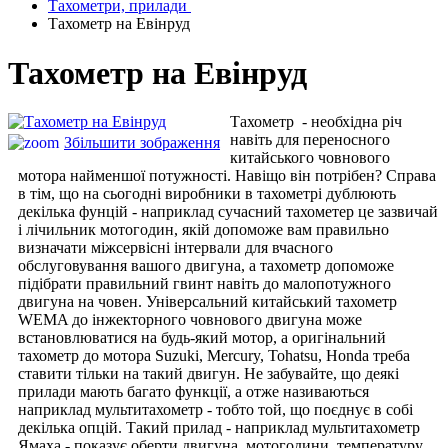
Тахометри, прилади
Тахометр на Евінруд
Тахометр на Евінруд
Тахометр - необхідна річ
навіть для переносного
Збільшити зображення
китайського човнового
мотора найменшої потужності. Навіщо він потрібен? Справа
в тім, що на сьогодні виробники в тахометрі дублюють
декілька фунцій - наприклад сучасний тахометер це зазвичай
і лічильник мотогодин, якій допоможе вам правильно
визначати міжсервісні інтервали для вчасного
обслуговування вашого двигуна, а тахометр допоможе
підібрати правильний гвинт навіть до малопотужного
двигуна на човен. Універсальний китайський тахометр
WEMA до інжекторного човнового двигуна може
встановлюватися на будь-який мотор, а оригінальний
тахометр до мотора Suzuki, Mercury, Tohatsu, Honda треба
ставити тільки на такий двигун. Не забувайте, що деякі
прилади мають багато функції, а отже називаються
наприклад мультитахометр - тобто той, що поєднує в собі
декілька опцій. Такий прилад - наприклад мультитахометр
Ямаха - показує оберти двигуна, мотогодини, температуру