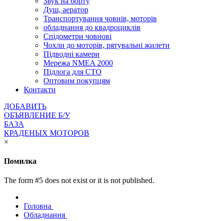
Звук на борту
Душ, аератор
Транспортування човнів, моторів
обладнання до квадроциклів
Спідометри човнові
Чохли до моторів, рятувальні жилети
Підводні камери
Мережа NMEA 2000
Підлога для СТО
Оптовим покупцям
Контакти
ДОБАВИТЬ
ОБЪЯВЛЕНИЕ Б/У
БАЗА
КРАДЕНЫХ МОТОРОВ
×
Помилка
The form #5 does not exist or it is not published.
Головна
Обладнання