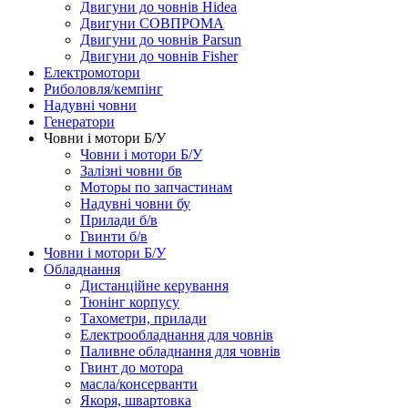
Двигуни до човнів Hidea
Двигуни СОВПРОМА
Двигуни до човнів Parsun
Двигуни до човнів Fisher
Електромотори
Риболовля/кемпінг
Надувні човни
Генератори
Човни і мотори Б/У
Човни і мотори Б/У
Залізні човни бв
Моторы по запчастинам
Надувні човни бу
Прилади б/в
Гвинти б/в
Човни і мотори Б/У
Обладнання
Дистанційне керування
Тюнінг корпусу
Тахометри, прилади
Електрообладнання для човнів
Паливне обладнання для човнів
Гвинт до мотора
масла/консерванти
Якоря, швартовка