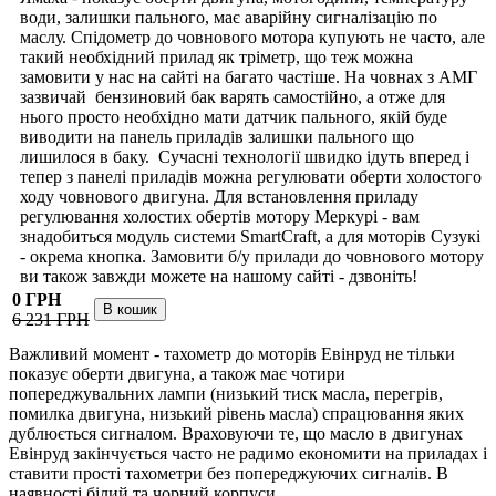
води, залишки пального, має аварійну сигналізацію по
маслу. Спідометр до човнового мотора купують не часто, але
такий необхідний прилад як тріметр, що теж можна
замовити у нас на сайті на багато частіше. На човнах з АМГ
зазвичай бензиновий бак варять самостійно, а отже для
нього просто необхідно мати датчик пального, якій буде
виводити на панель приладів залишки пального що
лишилося в баку. Сучасні технології швидко ідуть вперед і
тепер з панелі приладів можна регулювати оберти холостого
ходу човнового двигуна. Для встановлення приладу
регулювання холостих обертів мотору Меркурі - вам
знадобиться модуль системи SmartCraft, а для моторів Сузукі
- окрема кнопка. Замовити б/у прилади до човнового мотору
ви також завжди можете на нашому сайті - дзвоніть!
0 ГРН
6 231 ГРН
Важливий момент - тахометр до моторів Евінруд не тільки
показує оберти двигуна, а також має чотири
попереджувальних лампи (низький тиск масла, перегрів,
помилка двигуна, низький рівень масла) спрацювання яких
дублюється сигналом. Враховуючи те, що масло в двигунах
Евінруд закінчується часто не радимо економити на приладах і
ставити прості тахометри без попереджуючих сигналів. В
наявності білий та чорний корпуси.