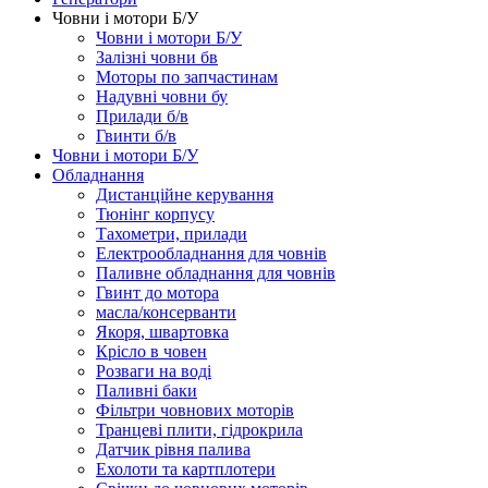
Човни і мотори Б/У
Човни і мотори Б/У
Залізні човни бв
Моторы по запчастинам
Надувні човни бу
Прилади б/в
Гвинти б/в
Човни і мотори Б/У
Обладнання
Дистанційне керування
Тюнінг корпусу
Тахометри, прилади
Електрообладнання для човнів
Паливне обладнання для човнів
Гвинт до мотора
масла/консерванти
Якоря, швартовка
Крісло в човен
Розваги на воді
Паливні баки
Фільтри човнових моторів
Транцеві плити, гідрокрила
Датчик рівня палива
Ехолоти та картплотери