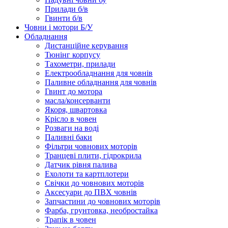
Прилади б/в
Гвинти б/в
Човни і мотори Б/У
Обладнання
Дистанційне керування
Тюнінг корпусу
Тахометри, прилади
Електрообладнання для човнів
Паливне обладнання для човнів
Гвинт до мотора
масла/консерванти
Якоря, швартовка
Крісло в човен
Розваги на воді
Паливні баки
Фільтри човнових моторів
Транцеві плити, гідрокрила
Датчик рівня палива
Ехолоти та картплотери
Cвічки до човнових моторів
Аксесуари до ПВХ човнів
Запчастини до човнових моторів
Фарба, грунтовка, необростайка
Трапік в човен