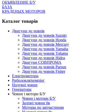
ОБЪЯВЛЕНИЕ Б/У
БАЗА
КРАДЕНЫХ МОТОРОВ
Каталог товарів
Двигуни до човнів
Двигуни до човнів Suzuki
Двигуни до човнів Honda
Двигуни до човнів Mercury
Двигуни до човнів Yamaha
Двигуни до човнів Tohatsu
Двигуни до човнів Hidea
Двигуни СОВПРОМА
Двигуни до човнів Parsun
Двигуни до човнів Fisher
Електромотори
Риболовля/кемпінг
Надувні човни
Генератори
Човни і мотори Б/У
Човни і мотори Б/У
Залізні човни бв
Моторы по запчастинам
Надувні човни бу