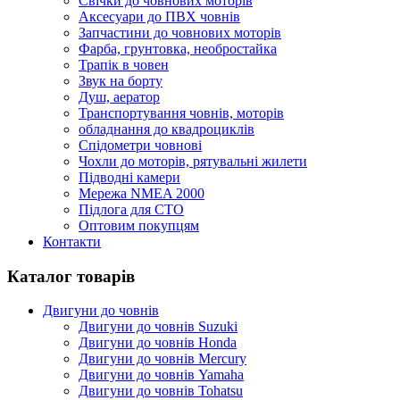
Cвічки до човнових моторів
Аксесуари до ПВХ човнів
Запчастини до човнових моторів
Фарба, грунтовка, необростайка
Трапік в човен
Звук на борту
Душ, аератор
Транспортування човнів, моторів
обладнання до квадроциклів
Спідометри човнові
Чохли до моторів, рятувальні жилети
Підводні камери
Мережа NMEA 2000
Підлога для СТО
Оптовим покупцям
Контакти
Каталог товарів
Двигуни до човнів
Двигуни до човнів Suzuki
Двигуни до човнів Honda
Двигуни до човнів Mercury
Двигуни до човнів Yamaha
Двигуни до човнів Tohatsu