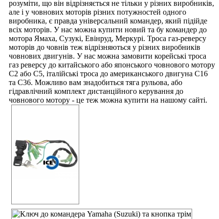
розуміти, що він відрізняється не тільки у різних виробників,
але і у човнових моторів різних потужностей одного
виробника, є правда універсальний командер, який підійде
всіх моторів. У нас можна купити новий та бу командер до
мотора Ямаха, Сузукі, Евінруд, Меркурі. Троса газ-реверсу
моторів до човнів теж відрізняються у різних виробників
човнових двигунів. У нас можна замовити корейські троса
газ реверсу до китайського або японського човнового мотору
С2 або С5, італійські троса до американського двигуна С16
та С36. Можливо вам знадобиться тяга рульова, або
гідравлічний комплект дистанційного керування до
човнового мотору - це теж можна купити на нашому сайті.