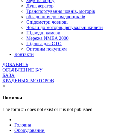
Звук на борту
Душ, аератор
Транспортування човнів, моторів
обладнання до квадроциклів
Спідометри човнові
Чохли до моторів, рятувальні жилети
Підводні камери
Мережа NMEA 2000
Підлога для СТО
Оптовим покупцям
Контакти
ДОБАВИТЬ
ОБЪЯВЛЕНИЕ Б/У
БАЗА
КРАДЕНЫХ МОТОРОВ
×
Помилка
The form #5 does not exist or it is not published.
Головна
Оборудование