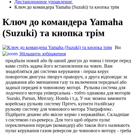
Дистанционное управление
Ключ до командера Yamaha (Suzuki) та кнопка трім
Ключ до командера Yamaha
(Suzuki) та кнопка трім
Ви
Збільшити зображення
придбали новий або бу-шний двигун до човна і тепере перед
вами стоїть задача його встановлення на човен. Вам
знадобляться дві системи керування - перша керує
поворотом двигуна ліворуч праворуч, а друга відповідає за
додавання або зменшення газу та включення передньої або
задньої передачі в човновому моторі. Рульова система для
лодочного мотора універсальна - тобто однакова для моторів
Suzuki, Parsun, Mercury, Honda і т.д. У нас можна замовити
корейську рульову систему Прітеч, купити італійську
рульову систему для човнового мотора Ультрафлекс.
Підібрати дешеве або якісне кермо з нержавійки. Складніше
з системою газ-реверса. Для того щоб обрати пульт
переключання передач (командер) або також його називають
пульт керування газом реверсом до човнового мотору - треба