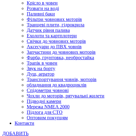
Крісло в човен
Розваги на воді
Паливні баки
Фільтри човнових моторів
Транцеві плити, гідрокрила
Датчик рівня палива
Ехолоти та картплотери
Cвічки до човнових моторів
Аксесуари до ПВХ човнів
Запчастини до човнових моторів
Фарба, грунтовка, необростайка
Трапік в човен
Звук на борту
Душ, аератор
Транспортування човнів, моторів
обладнання до квадроциклів
Спідометри човнові
Чохли до моторів, рятувальні жилети
Підводні камери
Мережа NMEA 2000
Підлога для СТО
Оптовим покупцям
Контакти
ДОБАВИТЬ