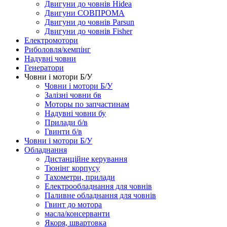
Двигуни до човнів Hidea
Двигуни СОВПРОМА
Двигуни до човнів Parsun
Двигуни до човнів Fisher
Електромотори
Риболовля/кемпінг
Надувні човни
Генератори
Човни і мотори Б/У
Човни і мотори Б/У
Залізні човни бв
Моторы по запчастинам
Надувні човни бу
Прилади б/в
Гвинти б/в
Човни і мотори Б/У
Обладнання
Дистанційне керування
Тюнінг корпусу
Тахометри, прилади
Електрообладнання для човнів
Паливне обладнання для човнів
Гвинт до мотора
масла/консерванти
Якоря, швартовка