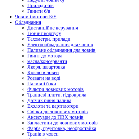
Прилади б/в
Гвинти б/в
Човни і мотори Б/У
Обладнання
Дистанційне керування
Тюнінг корпусу
Тахометри, прилади
Електрообладнання для човнів
Паливне обладнання для човнів
Гвинт до мотора
масла/консерванти
Якоря, швартовка
Крісло в човен
Розваги на воді
Паливні баки
Фільтри човнових моторів
Транцеві плити, гідрокрила
Датчик рівня палива
Ехолоти та картплотери
Cвічки до човнових моторів
Аксесуари до ПВХ човнів
Запчастини до човнових моторів
Фарба, грунтовка, необростайка
Трапік в човен