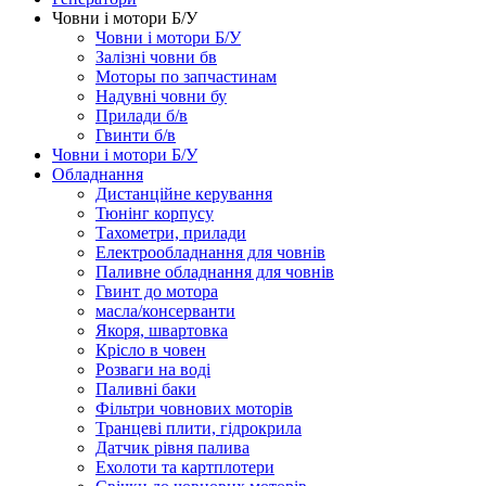
Човни і мотори Б/У
Човни і мотори Б/У
Залізні човни бв
Моторы по запчастинам
Надувні човни бу
Прилади б/в
Гвинти б/в
Човни і мотори Б/У
Обладнання
Дистанційне керування
Тюнінг корпусу
Тахометри, прилади
Електрообладнання для човнів
Паливне обладнання для човнів
Гвинт до мотора
масла/консерванти
Якоря, швартовка
Крісло в човен
Розваги на воді
Паливні баки
Фільтри човнових моторів
Транцеві плити, гідрокрила
Датчик рівня палива
Ехолоти та картплотери