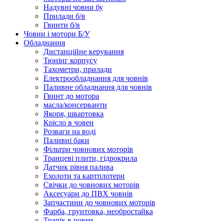
Надувні човни бу
Прилади б/в
Гвинти б/в
Човни і мотори Б/У
Обладнання
Дистанційне керування
Тюнінг корпусу
Тахометри, прилади
Електрообладнання для човнів
Паливне обладнання для човнів
Гвинт до мотора
масла/консерванти
Якоря, швартовка
Крісло в човен
Розваги на воді
Паливні баки
Фільтри човнових моторів
Транцеві плити, гідрокрила
Датчик рівня палива
Ехолоти та картплотери
Cвічки до човнових моторів
Аксесуари до ПВХ човнів
Запчастини до човнових моторів
Фарба, грунтовка, необростайка
Трапік в човен