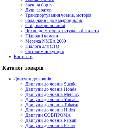
Звук на борту
Душ, аератор
Транспортування човнів, моторів
обладнання до квадроциклів
Спідометри човнові
Чохли до моторів, рятувальні жилети
Підводні камери
Мережа NMEA 2000
Підлога для СТО
Оптовим покупцям
Контакти
Каталог товарів
Двигуни до човнів
Двигуни до човнів Suzuki
Двигуни до човнів Honda
Двигуни до човнів Mercury
Двигуни до човнів Yamaha
Двигуни до човнів Tohatsu
Двигуни до човнів Hidea
Двигуни СОВПРОМА
Двигуни до човнів Parsun
Двигуни до човнів Fisher