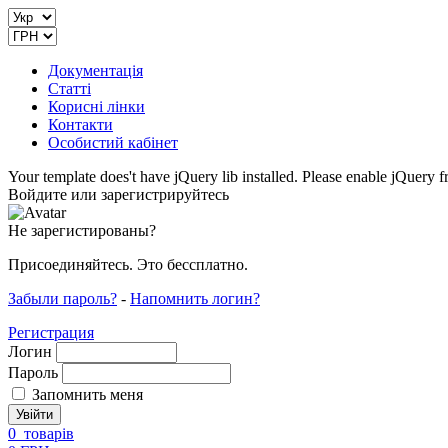
Документація
Статті
Корисні лінки
Контакти
Особистий кабінет
Your template does't have jQuery lib installed. Please enable jQuer
Войдите или зарегистрируйтесь
Не зарегистированы?
Присоединяйтесь. Это бессплатно.
Забыли пароль?
-
Напомнить логин?
Регистрация
Логин
Пароль
Запомнить меня
0
товарів