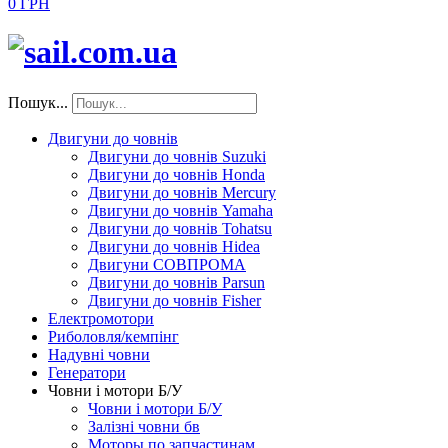
0 ГРН
Пошук...
Двигуни до човнів
Двигуни до човнів Suzuki
Двигуни до човнів Honda
Двигуни до човнів Mercury
Двигуни до човнів Yamaha
Двигуни до човнів Tohatsu
Двигуни до човнів Hidea
Двигуни СОВПРОМА
Двигуни до човнів Parsun
Двигуни до човнів Fisher
Електромотори
Риболовля/кемпінг
Надувні човни
Генератори
Човни і мотори Б/У
Човни і мотори Б/У
Залізні човни бв
Моторы по запчастинам