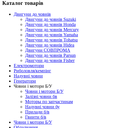
Каталог товарів
Двигуни до човнів
Двигуни до човнів Suzuki
Двигуни до човнів Honda
Двигуни до човнів Mercury
Двигуни до човнів Yamaha
Двигуни до човнів Tohatsu
Двигуни до човнів Hidea
Двигуни СОВПРОМА
Двигуни до човнів Parsun
Двигуни до човнів Fisher
Електромотори
Риболовля/кемпінг
Надувні човни
Генератори
Човни і мотори Б/У
Човни і мотори Б/У
Залізні човни бв
Моторы по запчастинам
Надувні човни бу
Прилади б/в
Гвинти б/в
Човни і мотори Б/У
Обладнання