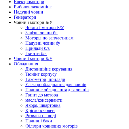
Електромотори
Риболовля/кемпінг
Надувні човни
Генератори
Човни і мотори Б/У
Човни і мотори Б/У
Залізні човни бв
Моторы по запчастинам
Надувні човни бу
Прилади б/в
Гвинти б/в
Човни і мотори Б/У
Обладнання
Дистанційне керування
Тюнінг корпусу
Тахометри, прилади
Електрообладнання для човнів
Паливне обладнання для човнів
Гвинт до мотора
масла/консерванти
Якоря, швартовка
Крісло в човен
Розваги на воді
Паливні баки
Фільтри човнових моторів