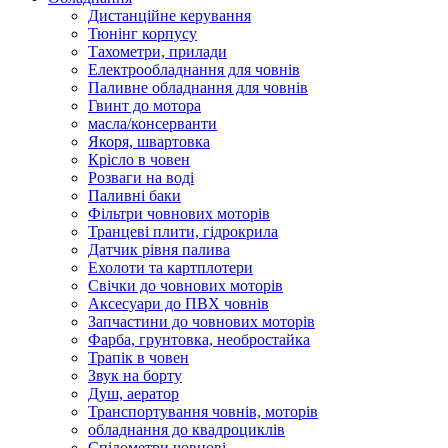
Дистанційне керування
Тюнінг корпусу
Тахометри, прилади
Електрообладнання для човнів
Паливне обладнання для човнів
Гвинт до мотора
масла/консерванти
Якоря, швартовка
Крісло в човен
Розваги на воді
Паливні баки
Фільтри човнових моторів
Транцеві плити, гідрокрила
Датчик рівня палива
Ехолоти та картплотери
Cвічки до човнових моторів
Аксесуари до ПВХ човнів
Запчастини до човнових моторів
Фарба, грунтовка, необростайка
Трапік в човен
Звук на борту
Душ, аератор
Транспортування човнів, моторів
обладнання до квадроциклів
Спідометри човнові