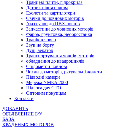
Транцеві плити, гідрокрила
Датчик рівня палива
Ехолоти та картплотери
Cвічки до човнових моторів
Аксесуари до ПВХ човнів
Запчастини до човнових моторів
Фарба, грунтовка, необростайка
Трапік в човен
Звук на борту
Душ, аератор
Транспортування човнів, моторів
обладнання до квадроциклів
Спідометри човнові
Чохли до моторів, рятувальні жилети
Підводні камери
Мережа NMEA 2000
Підлога для СТО
Оптовим покупцям
Контакти
ДОБАВИТЬ
ОБЪЯВЛЕНИЕ Б/У
БАЗА
КРАДЕНЫХ МОТОРОВ