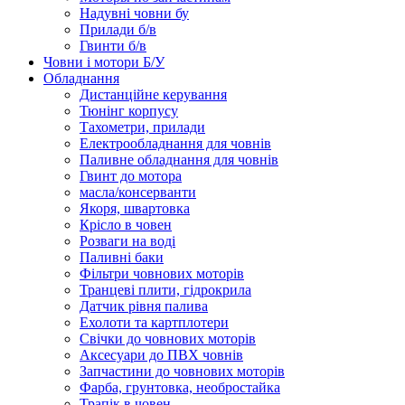
Надувні човни бу
Прилади б/в
Гвинти б/в
Човни і мотори Б/У
Обладнання
Дистанційне керування
Тюнінг корпусу
Тахометри, прилади
Електрообладнання для човнів
Паливне обладнання для човнів
Гвинт до мотора
масла/консерванти
Якоря, швартовка
Крісло в човен
Розваги на воді
Паливні баки
Фільтри човнових моторів
Транцеві плити, гідрокрила
Датчик рівня палива
Ехолоти та картплотери
Cвічки до човнових моторів
Аксесуари до ПВХ човнів
Запчастини до човнових моторів
Фарба, грунтовка, необростайка
Трапік в човен