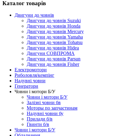
Каталог товарів
Двигуни до човнів
Двигуни до човнів Suzuki
Двигуни до човнів Honda
Двигуни до човнів Mercury
Двигуни до човнів Yamaha
Двигуни до човнів Tohatsu
Двигуни до човнів Hidea
Двигуни СОВПРОМА
Двигуни до човнів Parsun
Двигуни до човнів Fisher
Електромотори
Риболовля/кемпінг
Надувні човни
Генератори
Човни і мотори Б/У
Човни і мотори Б/У
Залізні човни бв
Моторы по запчастинам
Надувні човни бу
Прилади б/в
Гвинти б/в
Човни і мотори Б/У
Обладнання