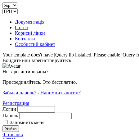
Документація
Статті
Корисні лінки
Контакти
Особистий кабінет
Your template does't have jQuery lib installed. Please enable jQuer
Войдите или зарегистрируйтесь
Не зарегистированы?
Присоединяйтесь. Это бессплатно.
Забыли пароль?
-
Напомнить логин?
Регистрация
Логин
Пароль
Запомнить меня
0
товарів