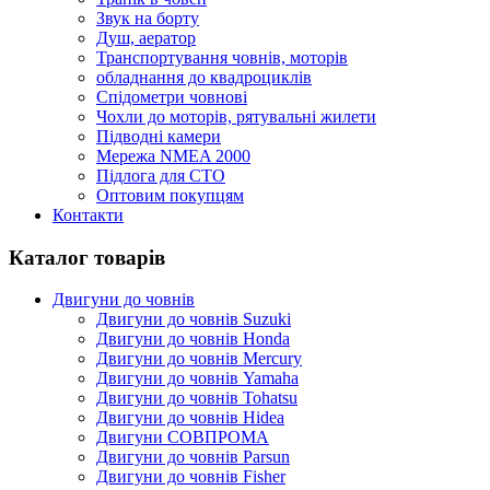
Звук на борту
Душ, аератор
Транспортування човнів, моторів
обладнання до квадроциклів
Спідометри човнові
Чохли до моторів, рятувальні жилети
Підводні камери
Мережа NMEA 2000
Підлога для СТО
Оптовим покупцям
Контакти
Каталог товарів
Двигуни до човнів
Двигуни до човнів Suzuki
Двигуни до човнів Honda
Двигуни до човнів Mercury
Двигуни до човнів Yamaha
Двигуни до човнів Tohatsu
Двигуни до човнів Hidea
Двигуни СОВПРОМА
Двигуни до човнів Parsun
Двигуни до човнів Fisher