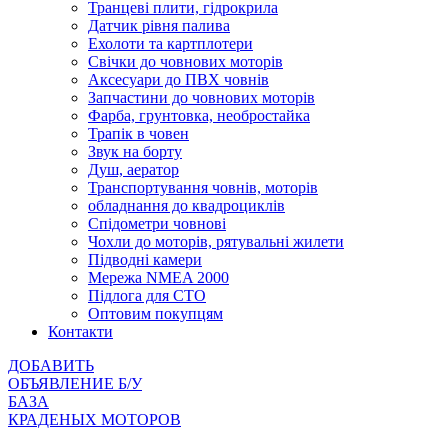
Транцеві плити, гідрокрила
Датчик рівня палива
Ехолоти та картплотери
Cвічки до човнових моторів
Аксесуари до ПВХ човнів
Запчастини до човнових моторів
Фарба, грунтовка, необростайка
Трапік в човен
Звук на борту
Душ, аератор
Транспортування човнів, моторів
обладнання до квадроциклів
Спідометри човнові
Чохли до моторів, рятувальні жилети
Підводні камери
Мережа NMEA 2000
Підлога для СТО
Оптовим покупцям
Контакти
ДОБАВИТЬ
ОБЪЯВЛЕНИЕ Б/У
БАЗА
КРАДЕНЫХ МОТОРОВ