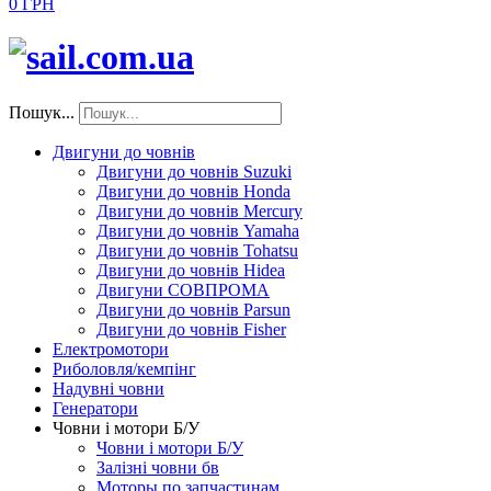
0 ГРН
Пошук...
Двигуни до човнів
Двигуни до човнів Suzuki
Двигуни до човнів Honda
Двигуни до човнів Mercury
Двигуни до човнів Yamaha
Двигуни до човнів Tohatsu
Двигуни до човнів Hidea
Двигуни СОВПРОМА
Двигуни до човнів Parsun
Двигуни до човнів Fisher
Електромотори
Риболовля/кемпінг
Надувні човни
Генератори
Човни і мотори Б/У
Човни і мотори Б/У
Залізні човни бв
Моторы по запчастинам