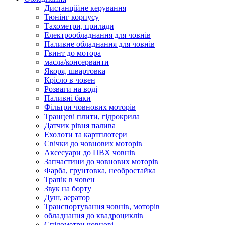
Дистанційне керування
Тюнінг корпусу
Тахометри, прилади
Електрообладнання для човнів
Паливне обладнання для човнів
Гвинт до мотора
масла/консерванти
Якоря, швартовка
Крісло в човен
Розваги на воді
Паливні баки
Фільтри човнових моторів
Транцеві плити, гідрокрила
Датчик рівня палива
Ехолоти та картплотери
Cвічки до човнових моторів
Аксесуари до ПВХ човнів
Запчастини до човнових моторів
Фарба, грунтовка, необростайка
Трапік в човен
Звук на борту
Душ, аератор
Транспортування човнів, моторів
обладнання до квадроциклів
Спідометри човнові