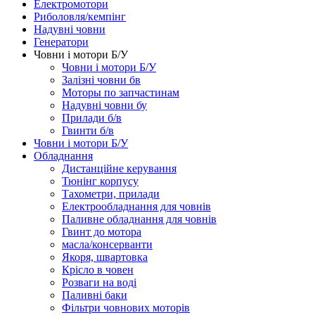
Електромотори
Риболовля/кемпінг
Надувні човни
Генератори
Човни і мотори Б/У
Човни і мотори Б/У
Залізні човни бв
Моторы по запчастинам
Надувні човни бу
Прилади б/в
Гвинти б/в
Човни і мотори Б/У
Обладнання
Дистанційне керування
Тюнінг корпусу
Тахометри, прилади
Електрообладнання для човнів
Паливне обладнання для човнів
Гвинт до мотора
масла/консерванти
Якоря, швартовка
Крісло в човен
Розваги на воді
Паливні баки
Фільтри човнових моторів