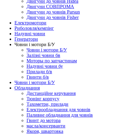
Двигуни до човнів Hidea
Двигуни СОВПРОМА
Двигуни до човнів Parsun
Двигуни до човнів Fisher
Електромотори
Риболовля/кемпінг
Надувні човни
Генератори
Човни і мотори Б/У
Човни і мотори Б/У
Залізні човни бв
Моторы по запчастинам
Надувні човни бу
Прилади б/в
Гвинти б/в
Човни і мотори Б/У
Обладнання
Дистанційне керування
Тюнінг корпусу
Тахометри, прилади
Електрообладнання для човнів
Паливне обладнання для човнів
Гвинт до мотора
масла/консерванти
Якоря, швартовка