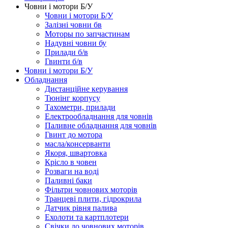
Човни і мотори Б/У
Човни і мотори Б/У
Залізні човни бв
Моторы по запчастинам
Надувні човни бу
Прилади б/в
Гвинти б/в
Човни і мотори Б/У
Обладнання
Дистанційне керування
Тюнінг корпусу
Тахометри, прилади
Електрообладнання для човнів
Паливне обладнання для човнів
Гвинт до мотора
масла/консерванти
Якоря, швартовка
Крісло в човен
Розваги на воді
Паливні баки
Фільтри човнових моторів
Транцеві плити, гідрокрила
Датчик рівня палива
Ехолоти та картплотери
Cвічки до човнових моторів