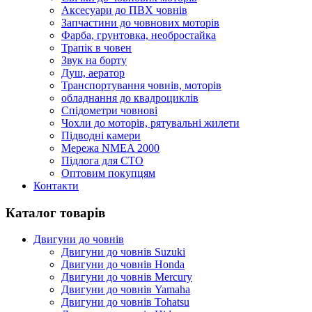
Аксесуари до ПВХ човнів
Запчастини до човнових моторів
Фарба, грунтовка, необростайка
Трапік в човен
Звук на борту
Душ, аератор
Транспортування човнів, моторів
обладнання до квадроциклів
Спідометри човнові
Чохли до моторів, рятувальні жилети
Підводні камери
Мережа NMEA 2000
Підлога для СТО
Оптовим покупцям
Контакти
Каталог товарів
Двигуни до човнів
Двигуни до човнів Suzuki
Двигуни до човнів Honda
Двигуни до човнів Mercury
Двигуни до човнів Yamaha
Двигуни до човнів Tohatsu