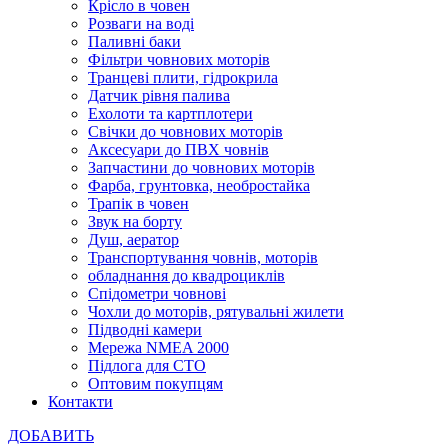
Крісло в човен
Розваги на воді
Паливні баки
Фільтри човнових моторів
Транцеві плити, гідрокрила
Датчик рівня палива
Ехолоти та картплотери
Cвічки до човнових моторів
Аксесуари до ПВХ човнів
Запчастини до човнових моторів
Фарба, грунтовка, необростайка
Трапік в човен
Звук на борту
Душ, аератор
Транспортування човнів, моторів
обладнання до квадроциклів
Спідометри човнові
Чохли до моторів, рятувальні жилети
Підводні камери
Мережа NMEA 2000
Підлога для СТО
Оптовим покупцям
Контакти
ДОБАВИТЬ