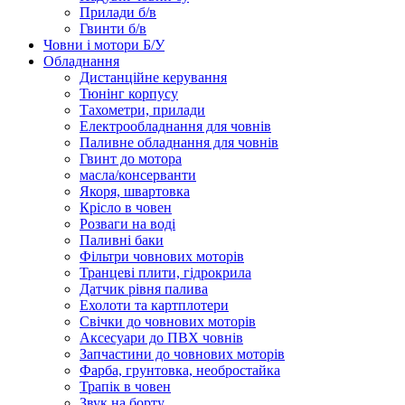
Прилади б/в
Гвинти б/в
Човни і мотори Б/У
Обладнання
Дистанційне керування
Тюнінг корпусу
Тахометри, прилади
Електрообладнання для човнів
Паливне обладнання для човнів
Гвинт до мотора
масла/консерванти
Якоря, швартовка
Крісло в човен
Розваги на воді
Паливні баки
Фільтри човнових моторів
Транцеві плити, гідрокрила
Датчик рівня палива
Ехолоти та картплотери
Cвічки до човнових моторів
Аксесуари до ПВХ човнів
Запчастини до човнових моторів
Фарба, грунтовка, необростайка
Трапік в човен
Звук на борту