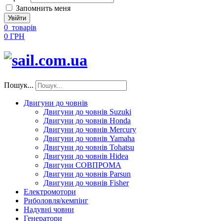
Запомнить меня
0
товарів
0 ГРН
Пошук...
Двигуни до човнів
Двигуни до човнів Suzuki
Двигуни до човнів Honda
Двигуни до човнів Mercury
Двигуни до човнів Yamaha
Двигуни до човнів Tohatsu
Двигуни до човнів Hidea
Двигуни СОВПРОМА
Двигуни до човнів Parsun
Двигуни до човнів Fisher
Електромотори
Риболовля/кемпінг
Надувні човни
Генератори