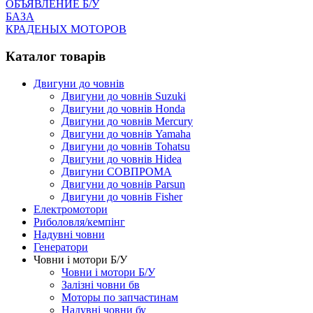
ОБЪЯВЛЕНИЕ Б/У
БАЗА
КРАДЕНЫХ МОТОРОВ
Каталог товарів
Двигуни до човнів
Двигуни до човнів Suzuki
Двигуни до човнів Honda
Двигуни до човнів Mercury
Двигуни до човнів Yamaha
Двигуни до човнів Tohatsu
Двигуни до човнів Hidea
Двигуни СОВПРОМА
Двигуни до човнів Parsun
Двигуни до човнів Fisher
Електромотори
Риболовля/кемпінг
Надувні човни
Генератори
Човни і мотори Б/У
Човни і мотори Б/У
Залізні човни бв
Моторы по запчастинам
Надувні човни бу