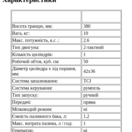
Parsun
Технічні характеристики
T2.6СBMS
Висота транцю, мм:
380
Вага, кг:
10
Макс. потужність, к.с .:
2.6
Тип двигуна:
2-тактний
Кількість циліндрів:
1
Робочий об'єм, куб. см:
50
Діаметр циліндра х хід поршня,
42х36
мм:
Система запалювання:
TCI
Система керування:
румпель
Тип запуску:
ручний
Передачі:
пряма
Мілководий режим:
ні
Ємність паливного бака, л:
1,2
Макс. витрата палива, л / год:
1
Генератор:
ні