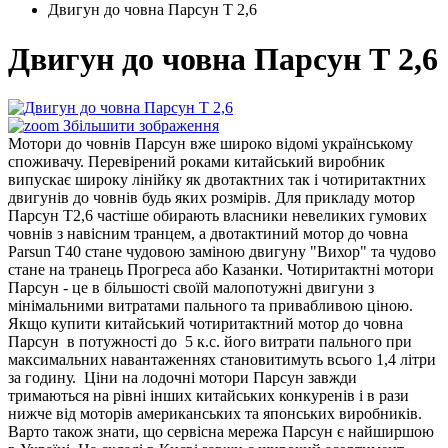
Двигун до човна Парсун Т 2,6
Двигун до човна Парсун Т 2,6
Збільшити зображення
Мотори до човнів Парсун вже широко відомі українському
споживачу. Перевірений роками китайський виробник
випускає широку лінійку як двотактних так і чотиритактних
двигунів до човнів будь яких розмірів. Для прикладу мотор
Парсун Т2,6 частіше обирають власники невеликих гумових
човнів з навісним транцем, а двотактиний мотор до човна
Parsun T40 стане чудовою заміною двигуну "Вихор" та чудово
стане на транець Прогреса або Казанки. Чотиритактні мотори
Парсун - це в більшості своїй малопотужні двигуни з
мінімальними витратами пального та привабливою ціною.
Якщо купити китайський чотиритактний мотор до човна
Парсун в потужності до 5 к.с. його витрати пального при
максимальних навантаженнях становитимуть всього 1,4 літри
за годину. Ціни на лодочні мотори Парсун завжди
тримаються на рівні інших китайських конкуренів і в рази
нижче від моторів американських та японських виробників.
Варто також знати, що сервісна мережа Парсун є найширшою