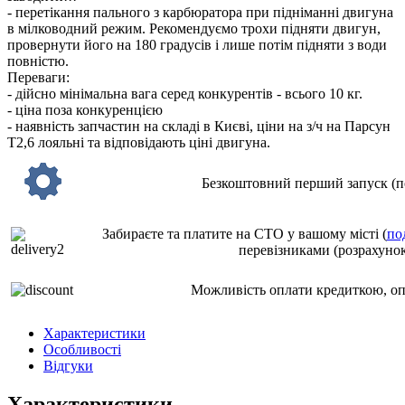
- перетікання пального з карбюратора при підніманні двигуна
в мілководний режим. Рекомендуємо трохи підняти двигун,
провернути його на 180 градусів і лише потім підняти з води
повністю.
Переваги:
- дійсно мінімальна вага серед конкурентів - всього 10 кг.
- ціна поза конкуренцією
- наявність запчастин на складі в Києві, ціни на з/ч на Парсун
Т2,6 лояльні та відповідають ціні двигуна.
Безкоштовний перший запуск (по
Забираєте та платите на СТО у вашому місті (
по
перевізниками (розрахунок
Можливість оплати кредиткою, о
Характеристики
Особливості
Відгуки
Характеристики