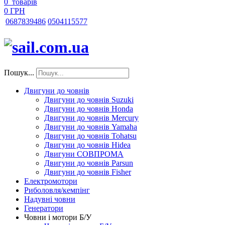
0
товарів
0 ГРН
068
7839486
050
4115577
Пошук...
Двигуни до човнів
Двигуни до човнів Suzuki
Двигуни до човнів Honda
Двигуни до човнів Mercury
Двигуни до човнів Yamaha
Двигуни до човнів Tohatsu
Двигуни до човнів Hidea
Двигуни СОВПРОМА
Двигуни до човнів Parsun
Двигуни до човнів Fisher
Електромотори
Риболовля/кемпінг
Надувні човни
Генератори
Човни і мотори Б/У