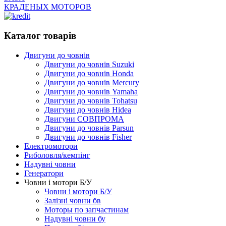
КРАДЕНЫХ МОТОРОВ
Каталог товарів
Двигуни до човнів
Двигуни до човнів Suzuki
Двигуни до човнів Honda
Двигуни до човнів Mercury
Двигуни до човнів Yamaha
Двигуни до човнів Tohatsu
Двигуни до човнів Hidea
Двигуни СОВПРОМА
Двигуни до човнів Parsun
Двигуни до човнів Fisher
Електромотори
Риболовля/кемпінг
Надувні човни
Генератори
Човни і мотори Б/У
Човни і мотори Б/У
Залізні човни бв
Моторы по запчастинам
Надувні човни бу