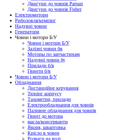
Двигуни до човнів Parsun
Двигуни до човнів Fisher
Електромотори
Риболовля/кемпінг
Надувні човни
Генератори
Човни і мотори Б/У
Човни і мотори Б/У
Залізні човни бв
Моторы по запчастинам
Надувні човни бу
Прилади б/в
Гвинти б/в
Човни і мотори Б/У
Обладнання
Дистанційне керування
Тюнінг корпусу
Тахометри, прилади
Електрообладнання для човнів
Паливне обладнання для човнів
Гвинт до мотора
масла/консерванти
Якоря, швартовка
Крісло в човен
Розваги на воді