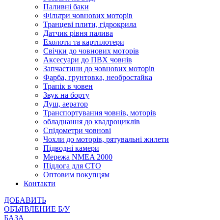
Паливні баки
Фільтри човнових моторів
Транцеві плити, гідрокрила
Датчик рівня палива
Ехолоти та картплотери
Cвічки до човнових моторів
Аксесуари до ПВХ човнів
Запчастини до човнових моторів
Фарба, грунтовка, необростайка
Трапік в човен
Звук на борту
Душ, аератор
Транспортування човнів, моторів
обладнання до квадроциклів
Спідометри човнові
Чохли до моторів, рятувальні жилети
Підводні камери
Мережа NMEA 2000
Підлога для СТО
Оптовим покупцям
Контакти
ДОБАВИТЬ
ОБЪЯВЛЕНИЕ Б/У
БАЗА