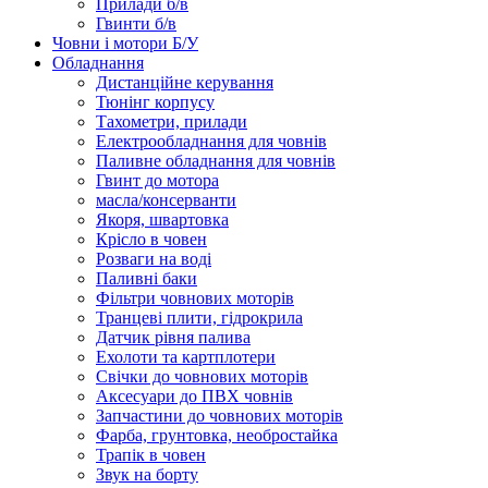
Прилади б/в
Гвинти б/в
Човни і мотори Б/У
Обладнання
Дистанційне керування
Тюнінг корпусу
Тахометри, прилади
Електрообладнання для човнів
Паливне обладнання для човнів
Гвинт до мотора
масла/консерванти
Якоря, швартовка
Крісло в човен
Розваги на воді
Паливні баки
Фільтри човнових моторів
Транцеві плити, гідрокрила
Датчик рівня палива
Ехолоти та картплотери
Cвічки до човнових моторів
Аксесуари до ПВХ човнів
Запчастини до човнових моторів
Фарба, грунтовка, необростайка
Трапік в човен
Звук на борту