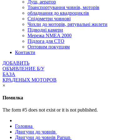
Душ, аератор
Транспортування човнів, моторів
обладнання до квадроциклів
Спідометри човнові
Чохли до моторів, рятувальні жилети
Підводні камери
Мережа NMEA 2000
Підлога для СТО
Оптовим покупцям
Контакти
ДОБАВИТЬ
ОБЪЯВЛЕНИЕ Б/У
БАЗА
КРАДЕНЫХ МОТОРОВ
×
Помилка
The form #5 does not exist or it is not published.
Головна
Двигуни до човнів
Двигуни до човнів Parsun