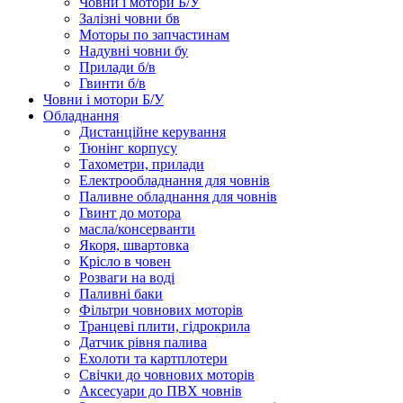
Човни і мотори Б/У
Залізні човни бв
Моторы по запчастинам
Надувні човни бу
Прилади б/в
Гвинти б/в
Човни і мотори Б/У
Обладнання
Дистанційне керування
Тюнінг корпусу
Тахометри, прилади
Електрообладнання для човнів
Паливне обладнання для човнів
Гвинт до мотора
масла/консерванти
Якоря, швартовка
Крісло в човен
Розваги на воді
Паливні баки
Фільтри човнових моторів
Транцеві плити, гідрокрила
Датчик рівня палива
Ехолоти та картплотери
Cвічки до човнових моторів
Аксесуари до ПВХ човнів