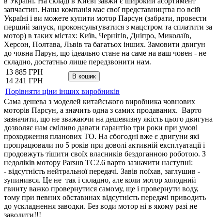
в Україні. На складі в Києві завжи є широкий асортимент
запчастин. Наша компанія має свої представництва по всій
Україні і ви можете купити мотор Парсун (забрати, провести
перший запуск, проконсультуватися з мацстром та сплатити за
мотор) в таких містах: Київ, Чернігів, Дніпро, Миколаїв,
Херсон, Полтава, Львів та багатьох інших. Замовити двигун
до човна Парун, що ідеально стане на саме на ваш човен - не
складно, достатньо лише передзвонити нам.
13 885 ГРН
14 241 ГРН
Порівняти ціни інших виробників
Сама дешева з моделей китайського виробника човнових
моторів Парсун, а значить одна з самих продаваних. Варто
зазначити, що не зважаючи на дешевизну якість цього двигуна
дозволяє нам сміливо давати гарантію три роки при умові
проходження планових ТО. На сбогодні вже є двигуни які
пропрацювали по 5 років при доволі активній експлуатації і
продовжуть тішити своїх власників бездоганною роботою. З
недоліків мотору Parsun TC2.6 варто зазначити наступні:
- відсутність нейтральної передачі. Завів поїхав, заглушив -
зупинився. Це не так і складно, але коли мотор холодний
гвинту важко провернутися самому, ще і провернути воду,
тому при певних обставинах відсутність передачі приводить
до ускладнення заводки. Без води мотор ні в якому разі не
заводити!!!