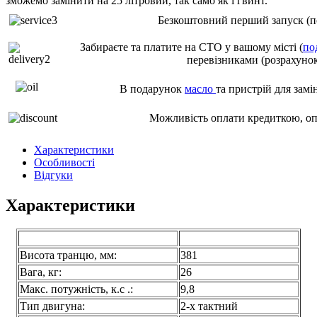
зможемо замінити на 25 літровий, так само як і гвинт.
Безкоштовний перший запуск (по
Забираєте та платите на СТО у вашому місті (
по
перевізниками (розрахунок
В подарунок
масло
та пристрій для замі
Можливість оплати кредиткою, о
Характеристики
Особливості
Відгуки
Характеристики
Технічні характеристики
Парсун T9.8BMS
Висота транцю, мм:
381
Вага, кг:
26
Макс. потужність, к.с .:
9,8
Тип двигуна:
2-х тактний