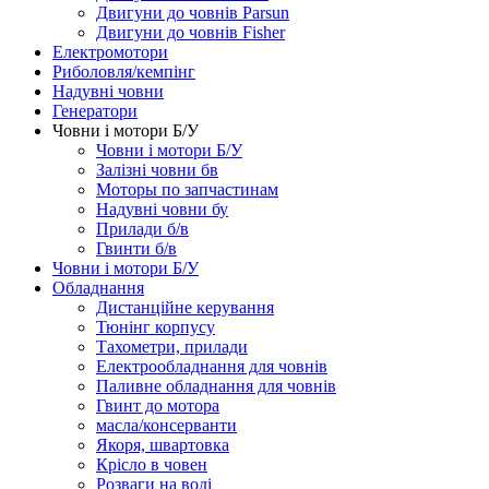
Двигуни до човнів Parsun
Двигуни до човнів Fisher
Електромотори
Риболовля/кемпінг
Надувні човни
Генератори
Човни і мотори Б/У
Човни і мотори Б/У
Залізні човни бв
Моторы по запчастинам
Надувні човни бу
Прилади б/в
Гвинти б/в
Човни і мотори Б/У
Обладнання
Дистанційне керування
Тюнінг корпусу
Тахометри, прилади
Електрообладнання для човнів
Паливне обладнання для човнів
Гвинт до мотора
масла/консерванти
Якоря, швартовка
Крісло в човен
Розваги на воді