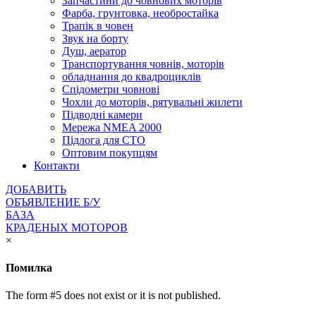
Запчастини до човнових моторів
Фарба, грунтовка, необростайка
Трапік в човен
Звук на борту
Душ, аератор
Транспортування човнів, моторів
обладнання до квадроциклів
Спідометри човнові
Чохли до моторів, рятувальні жилети
Підводні камери
Мережа NMEA 2000
Підлога для СТО
Оптовим покупцям
Контакти
ДОБАВИТЬ
ОБЪЯВЛЕНИЕ Б/У
БАЗА
КРАДЕНЫХ МОТОРОВ
×
Помилка
The form #5 does not exist or it is not published.