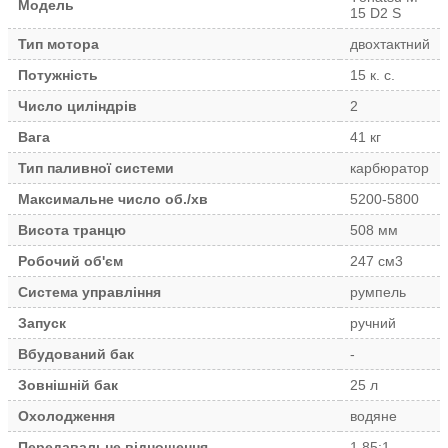
Модель
15 D2 S
Тип мотора
двохтактний
Потужність
15 к. с.
Число циліндрів
2
Вага
41 кг
Тип паливної системи
карбюратор
Максимальне число об./хв
5200-5800
Висота транцю
508 мм
Робочий об'єм
247 см3
Система управління
румпель
Запуск
ручний
Вбудований бак
-
Зовнішній бак
25 л
Охолодження
водяне
Передавальне відношення
1.85:1