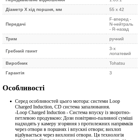
Діаметр Х хід поршня, мм
55 х 42
F-вперед -
Передачі
N-нейтраль
- R-назад
Трим
ручний
3-х
Гребний гвинт
лопатевий
Виробник
Tohatsu
Гарантія
3
Особливості
Серед особливостей цього мотора: системи Loop
Charged Induction, CD система запалювання.
-Loop Charged Induction - Система впуску із зворотно-
петлевою продувкою: Дози повітряно-паливної суміші
надходять у камеру згоряння з протилежних напрямків
через отвори в поршнях і впускні отвори; вихлоп
відбувається через вихлопні отвори. Ця технологія