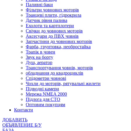
Паливні баки
Фільтри човнових моторів
Транцеві плити, гідрокрила
Датчик рівня палива
Ехолоти та картплотери
Cвічки до човнових моторів
Аксесуари до ПВХ човнів
Запчастини до човнових моторів
Фарба, грунтовка, необростайка
Трапік в човен
Звук на борту
Душ, аератор
Транспортування човнів, моторів
обладнання до квадроциклів
Спідометри човнові
Чохли до моторів, рятувальні жилети
Підводні камери
Мережа NMEA 2000
Підлога для СТО
Оптовим покупцям
Контакти
ДОБАВИТЬ
ОБЪЯВЛЕНИЕ Б/У
БАЗА