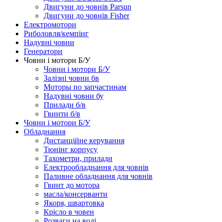
Двигуни до човнів Parsun
Двигуни до човнів Fisher
Електромотори
Риболовля/кемпінг
Надувні човни
Генератори
Човни і мотори Б/У
Човни і мотори Б/У
Залізні човни бв
Моторы по запчастинам
Надувні човни бу
Прилади б/в
Гвинти б/в
Човни і мотори Б/У
Обладнання
Дистанційне керування
Тюнінг корпусу
Тахометри, прилади
Електрообладнання для човнів
Паливне обладнання для човнів
Гвинт до мотора
масла/консерванти
Якоря, швартовка
Крісло в човен
Розваги на воді