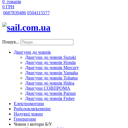
0
товарів
0 ГРН
068
7839486
050
4115577
Пошук...
Двигуни до човнів
Двигуни до човнів Suzuki
Двигуни до човнів Honda
Двигуни до човнів Mercury
Двигуни до човнів Yamaha
Двигуни до човнів Tohatsu
Двигуни до човнів Hidea
Двигуни СОВПРОМА
Двигуни до човнів Parsun
Двигуни до човнів Fisher
Електромотори
Риболовля/кемпінг
Надувні човни
Генератори
Човни і мотори Б/У