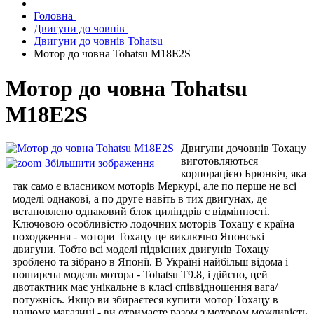
Головна
Двигуни до човнів
Двигуни до човнів Tohatsu
Мотор до човна Tohatsu M18E2S
Мотор до човна Tohatsu
M18E2S
Двигуни дочовнів Тохацу
виготовляються
Збільшити зображення
корпорацією Брюнвіч, яка
так само є власником моторів Меркурі, але по перше не всі
моделі однакові, а по друге навіть в тих двигунах, де
встановлено однаковий блок циліндрів є відмінності.
Ключовою особливістю лодочних моторів Тохацу є країна
походження - мотори Тохацу це виключно Японські
двигуни. Тобто всі моделі підвісних двигунів Тохацу
зроблено та зібрано в Японії. В Україні найбільш відома і
поширена модель мотора - Tohatsu T9.8, і дійсно, цей
двотактник має унікальне в класі співвідношення вага/
потужнісь. Якщо ви збираєтеся купити мотор Тохацу в
нашому магазині - ви отримаєте разом з мотором можливість