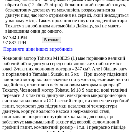
обрати бак (12 або 25 літрів), безкоштовний перший запуск,
безкоштовну доставку та можливість розрахуватися за
двигун півд час його отримання на сервісі, який знаходиться
у вашому місці. Також прохання не плутати лодочні мотори
Тохатсу з виробником автомобілів Дайхацу, які не мають
відношення один до одного.
97 732 ГРН
97 887 ГРН
Порівняти ціни інших виробників
Човновий мотор Tohatsu M18E2S (L) має порівняно великий
робочий об'єм двигуна серед своїх японських побратимів в
класі 2-тактних човнових моторів - 247 см³. Але і більшу вагу
в порівнянні з Yamaha і Suzuki на 5 кг. При цьому підвісний
човновий мотор володіє значною потужністю, економічністю і
надійністю, властивою всім човновим моторам корпорації
Тохатсу. Човновий мотор Tohatsu M 18 S має всі нові технічні
переваги 2-х тактних двигунів: електронна мікропроцесорна
система запалювання CD і легкий старт, вихлоп через гребний
гвинт, термостат для підтримки незалежної температури
двигуна, корпус водяного насоса з нержавіючої сталі,
оцинковане покриття внутрішніх каналів для води, що
забезпечує максимальний захист від корозії, салюміновий
гребний гвинт, компактний розмір - і т.д. і прекрасно підійде