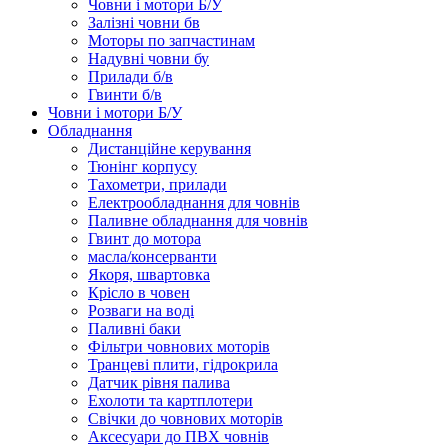
Човни і мотори Б/У
Залізні човни бв
Моторы по запчастинам
Надувні човни бу
Прилади б/в
Гвинти б/в
Човни і мотори Б/У
Обладнання
Дистанційне керування
Тюнінг корпусу
Тахометри, прилади
Електрообладнання для човнів
Паливне обладнання для човнів
Гвинт до мотора
масла/консерванти
Якоря, швартовка
Крісло в човен
Розваги на воді
Паливні баки
Фільтри човнових моторів
Транцеві плити, гідрокрила
Датчик рівня палива
Ехолоти та картплотери
Cвічки до човнових моторів
Аксесуари до ПВХ човнів