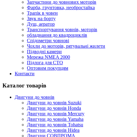
Запчастини до човнових моторів
Фарба, грунтовка, необростайка
Трапік в човен
Звук на борту
Душ, аератор
Транспортування човнів, моторів
обладнання до квадроциклів
Спідометри човнові
Чохли до моторів, рятувальні жилети
Підводні камери
Мережа NMEA 2000
Підлога для СТО
Оптовим покупцям
Контакти
Каталог товарів
Двигуни до човнів
Двигуни до човнів Suzuki
Двигуни до човнів Honda
Двигуни до човнів Mercury
Двигуни до човнів Yamaha
Двигуни до човнів Tohatsu
Двигуни до човнів Hidea
Двигуни СОВПРОМА