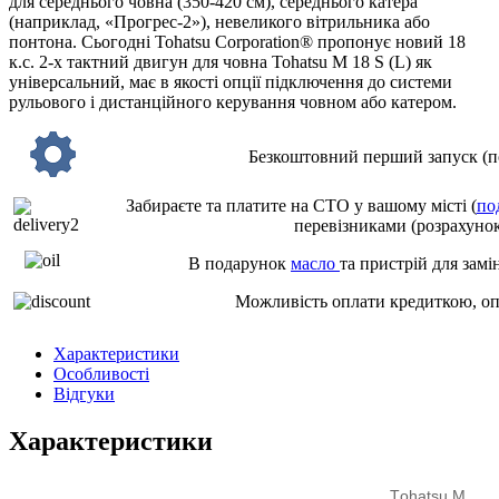
для середнього човна (350-420 см), середнього катера
(наприклад, «Прогрес-2»), невеликого вітрильника або
понтона. Сьогодні Tohatsu Corporation® пропонує новий 18
к.с. 2-х тактний двигун для човна Tohatsu M 18 S (L) як
універсальний, має в якості опції підключення до системи
рульового і дистанційного керування човном або катером.
Безкоштовний перший запуск (по
Забираєте та платите на СТО у вашому місті (
по
перевізниками (розрахунок
В подарунок
масло
та пристрій для замі
Можливість оплати кредиткою, о
Характеристики
Особливості
Відгуки
Характеристики
Тohatsu M