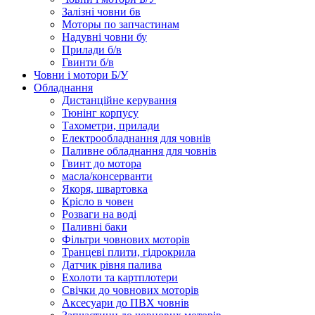
Залізні човни бв
Моторы по запчастинам
Надувні човни бу
Прилади б/в
Гвинти б/в
Човни і мотори Б/У
Обладнання
Дистанційне керування
Тюнінг корпусу
Тахометри, прилади
Електрообладнання для човнів
Паливне обладнання для човнів
Гвинт до мотора
масла/консерванти
Якоря, швартовка
Крісло в човен
Розваги на воді
Паливні баки
Фільтри човнових моторів
Транцеві плити, гідрокрила
Датчик рівня палива
Ехолоти та картплотери
Cвічки до човнових моторів
Аксесуари до ПВХ човнів