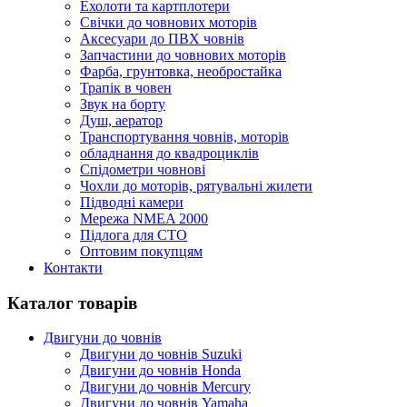
Ехолоти та картплотери
Cвічки до човнових моторів
Аксесуари до ПВХ човнів
Запчастини до човнових моторів
Фарба, грунтовка, необростайка
Трапік в човен
Звук на борту
Душ, аератор
Транспортування човнів, моторів
обладнання до квадроциклів
Спідометри човнові
Чохли до моторів, рятувальні жилети
Підводні камери
Мережа NMEA 2000
Підлога для СТО
Оптовим покупцям
Контакти
Каталог товарів
Двигуни до човнів
Двигуни до човнів Suzuki
Двигуни до човнів Honda
Двигуни до човнів Mercury
Двигуни до човнів Yamaha