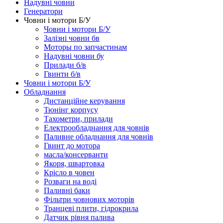
Надувні човни
Генератори
Човни і мотори Б/У
Човни і мотори Б/У
Залізні човни бв
Моторы по запчастинам
Надувні човни бу
Прилади б/в
Гвинти б/в
Човни і мотори Б/У
Обладнання
Дистанційне керування
Тюнінг корпусу
Тахометри, прилади
Електрообладнання для човнів
Паливне обладнання для човнів
Гвинт до мотора
масла/консерванти
Якоря, швартовка
Крісло в човен
Розваги на воді
Паливні баки
Фільтри човнових моторів
Транцеві плити, гідрокрила
Датчик рівня палива