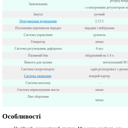
розряд конд
Запалювання
з електронним регулятором 
Запуск
ручний
Передавальне відношення
2,15:1
Положення перемикача передач
передня і нейтральна
Система управління
румпель
Генератор
немає
Система регулювання диферента
4 поз
Паливний бак
вбудований на 1.4 л
Вимоги для палива
неетилований 90
Система газорозподілу:
один розподілвал з двома
Система змащення
:
мокрий картер
Система вихлопу
-
Система вприскування масла
немає
Ліве обертання
немає
Особливості