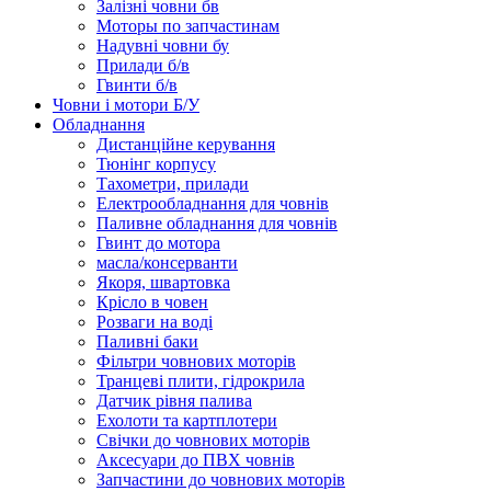
Залізні човни бв
Моторы по запчастинам
Надувні човни бу
Прилади б/в
Гвинти б/в
Човни і мотори Б/У
Обладнання
Дистанційне керування
Тюнінг корпусу
Тахометри, прилади
Електрообладнання для човнів
Паливне обладнання для човнів
Гвинт до мотора
масла/консерванти
Якоря, швартовка
Крісло в човен
Розваги на воді
Паливні баки
Фільтри човнових моторів
Транцеві плити, гідрокрила
Датчик рівня палива
Ехолоти та картплотери
Cвічки до човнових моторів
Аксесуари до ПВХ човнів
Запчастини до човнових моторів