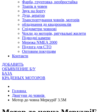
Фарба, грунтовка, необростайка
Трапік в човен
Звук на борту
Душ, аератор
Транспортування човнів, моторів
обладнання до квадроциклів
Спідометри човнові
Чохли до моторів, рятувальні жилети
Підводні камери
Мережа NMEA 2000
Підлога для СТО
Оптовим покупцям
Контакти
ДОБАВИТЬ
ОБЪЯВЛЕНИЕ Б/У
БАЗА
КРАДЕНЫХ МОТОРОВ
Головна
Двигуни до човнів
Мотор до човна МеркуріF 3.5M