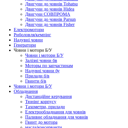
Двигуни до човнів Tohatsu
Двигуни до човнів Hidea
Двигуни СОВПРОМА
Двигуни до човнів Parsun
Двигуни до човнів Fisher
Електромотори
Риболовля/кемпінг
Надувні човни
Генератори
Човни і мотори Б/У
Човни і мотори Б/У
Залізні човни бв
Моторы по запчастинам
Надувні човни бу
Прилади б/в
Гвинти б/в
Човни і мотори Б/У
Обладнання
Дистанційне керування
Тюнінг корпусу
Тахометри, прилади
Електрообладнання для човнів
Паливне обладнання для човнів
Гвинт до мотора
масла/консерванти