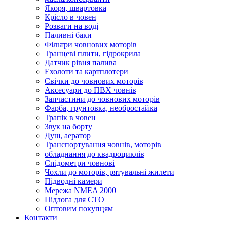
Якоря, швартовка
Крісло в човен
Розваги на воді
Паливні баки
Фільтри човнових моторів
Транцеві плити, гідрокрила
Датчик рівня палива
Ехолоти та картплотери
Cвічки до човнових моторів
Аксесуари до ПВХ човнів
Запчастини до човнових моторів
Фарба, грунтовка, необростайка
Трапік в човен
Звук на борту
Душ, аератор
Транспортування човнів, моторів
обладнання до квадроциклів
Спідометри човнові
Чохли до моторів, рятувальні жилети
Підводні камери
Мережа NMEA 2000
Підлога для СТО
Оптовим покупцям
Контакти