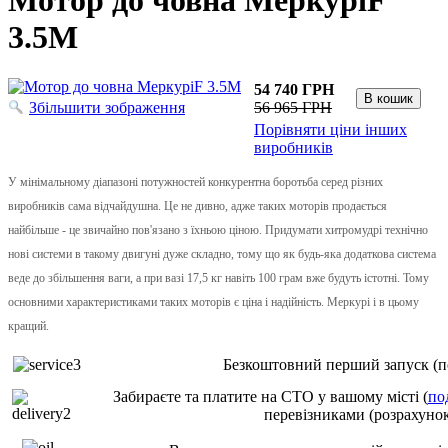
Мотор до човна МеркуріF
3.5M
54 740 ГРН
Збільшити зображення
56 965 ГРН
Порівняти ціни інших
виробників
У мінімальному діапазоні потужностей конкурентна боротьба серед різних
виробників сама відчайдушна. Це не дивно, адже таких моторів продається
найбільше - це звичайно пов'язано з їхньою ціною. Придумати хитромудрі технічно
нові системи в такому двигуні дуже складно, тому що як будь-яка додаткова система
веде до збільшення ваги, а при вазі 17,5 кг навіть 100 грам вже будуть істотні. Тому
основними характеристиками таких моторів є ціна і надійність. Меркурі і в цьому
кращий.
Безкоштовний перший запуск (по
Забираєте та платите на СТО у вашому місті (
по
перевізниками (розрахунок