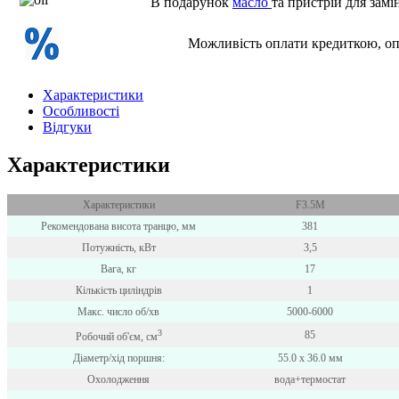
В подарунок
масло
та пристрій для замі
Можливість оплати кредиткою, о
Характеристики
Особливості
Відгуки
Характеристики
Характеристики
F3.5M
Рекомендована висота транцю, мм
381
Потужність, кВт
3,5
Вага, кг
17
Кількість циліндрів
1
Макс. число об/хв
5000-6000
3
85
Робочий об'єм, см
Діаметр/хід поршня:
55.0 х 36.0 мм
Охолодження
вода+термостат