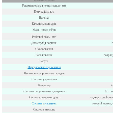
Рекомендована висота транцю, мм
Потужність, к.с.
Вага, кг
Кількість циліндрів
Макс. число об/хв
3
Робочий об'єм, см
Діаметр/хід поршня:
Охолодження
Запалювання
розряд
Запуск
Передавальне відношення
Положення перемикача передач
Система управління
Генератор
4
Система регулювання диферента
6 + по
Система газорозподілу:
один розподілвал
Система змащення
:
мокрий картер, 
Система вихлопу