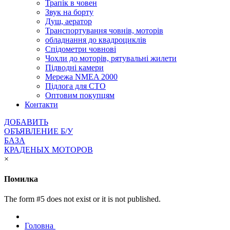
Трапік в човен
Звук на борту
Душ, аератор
Транспортування човнів, моторів
обладнання до квадроциклів
Спідометри човнові
Чохли до моторів, рятувальні жилети
Підводні камери
Мережа NMEA 2000
Підлога для СТО
Оптовим покупцям
Контакти
ДОБАВИТЬ
ОБЪЯВЛЕНИЕ Б/У
БАЗА
КРАДЕНЫХ МОТОРОВ
×
Помилка
The form #5 does not exist or it is not published.
Головна