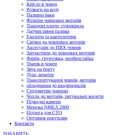
Крісло в човен
Розваги на воді
Паливні баки
Фільтри човнових моторів
Транцеві плити, гідрокрила
Датчик рівня палива
Ехолоти та картплотери
Cвічки до човнових моторів
Аксесуари до ПВХ човнів
Запчастини до човнових моторів
Фарба, грунтовка, необростайка
Трапік в човен
Звук на борту
Душ, аератор
Транспортування човнів, моторів
обладнання до квадроциклів
Спідометри човнові
Чохли до моторів, рятувальні жилети
Підводні камери
Мережа NMEA 2000
Підлога для СТО
Оптовим покупцям
Контакти
ДОБАВИТЬ