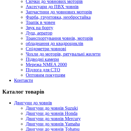
Cвічки до човнових моторів
Аксесуари до ПВХ човнів
Запчастини до човнових моторів
Фарба, грунтовка, необростайка
Трапік в човен
Звук на борту
Душ, аератор
Транспортування човнів, моторів
обладнання до квадроциклів
Спідометри човнові
Чохли до моторів, рятувальні жилети
Підводні камери
Мережа NMEA 2000
Підлога для СТО
Оптовим покупцям
Контакти
Каталог товарів
Двигуни до човнів
Двигуни до човнів Suzuki
Двигуни до човнів Honda
Двигуни до човнів Mercury
Двигуни до човнів Yamaha
Двигуни до човнів Tohatsu