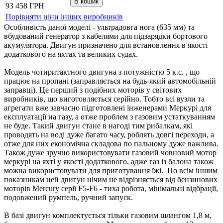
93 458 ГРН
Порівняти ціни інших виробників
Особливість даної моделі - ультрадовга нога (635 мм) та
вбудований генератор з кабелями для підзарядки бортового
акумулятора. Двигун призначено для встановлення в якості
додаткового на яхтах та великих судах.
Модель чотиритактного двигуна з потужністю 5 к.с. , що
працює на пропані (заправляється на будь-який автомобільній
заправці). Це перший з подібних моторів у світових
виробників, що виготовляється серійно. Тобто всі вузли та
агрегати вже завчасно підготовлені інженерами Меркурі для
експлуатації на газу, а отже проблем з газовим устаткуванням
не буде. Такий двигун стане в нагоді тим рибалкам, які
проводять на воді дуже багато часу, роблять довгі переходи, а
отже для них економічна складова по пальному дуже важлива.
Також дуже зручно використовувати газовий човновий мотор
меркурі на яхті у якості додаткового, адже газ із балона також
можна використовувати для приготування їжі. По всім іншим
показникам цей двигун нічим не відрізняється від бензинових
моторів Mercury серії F5-F6 - тиха робота, мінімальні відбрації,
подовжений румпель, ручний запуск.
В базі двигун комплектується тільки газовим шлангом 1,8 м,