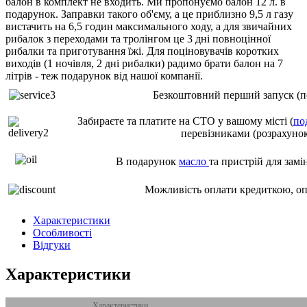
балон в комплект не входить. Ми пропонуємо балон 12 л. в
подарунок. Заправки такого об'єму, а це приблизно 9,5 л газу
вистачить на 6,5 годин максимального ходу, а для звичайних
рибалок з переходами та тролінгом це 3 дні повноцінної
рибалки та приготування їжі. Для поціновувачів коротких
виходів (1 ночівля, 2 дні рибалки) радимо брати балон на 7
літрів - теж подарунок від нашої компанії.
Безкоштовний перший запуск (по
Забираєте та платите на СТО у вашому місті (
по
перевізниками (розрахунок
В подарунок
масло
та пристрій для замі
Можливість оплати кредиткою, о
Характеристики
Особливості
Відгуки
Характеристики
Характеристики