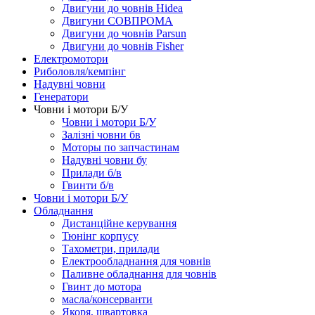
Двигуни до човнів Hidea
Двигуни СОВПРОМА
Двигуни до човнів Parsun
Двигуни до човнів Fisher
Електромотори
Риболовля/кемпінг
Надувні човни
Генератори
Човни і мотори Б/У
Човни і мотори Б/У
Залізні човни бв
Моторы по запчастинам
Надувні човни бу
Прилади б/в
Гвинти б/в
Човни і мотори Б/У
Обладнання
Дистанційне керування
Тюнінг корпусу
Тахометри, прилади
Електрообладнання для човнів
Паливне обладнання для човнів
Гвинт до мотора
масла/консерванти
Якоря, швартовка