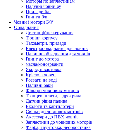
Моторы по запчастинам
Надувні човни бу
Прилади б/в
Гвинти б/в
Човни і мотори Б/У
Обладнання
Дистанційне керування
Тюнінг корпусу
Тахометри, прилади
Електрообладнання для човнів
Паливне обладнання для човнів
Гвинт до мотора
масла/консерванти
Якоря, швартовка
Крісло в човен
Розваги на воді
Паливні баки
Фільтри човнових моторів
Транцеві плити, гідрокрила
Датчик рівня палива
Ехолоти та картплотери
Cвічки до човнових моторів
Аксесуари до ПВХ човнів
Запчастини до човнових моторів
Фарба, грунтовка, необростайка