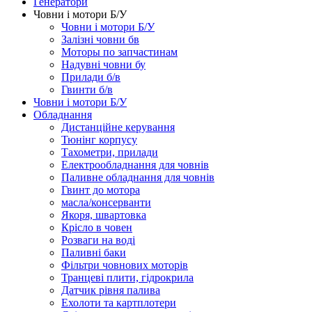
Генератори
Човни і мотори Б/У
Човни і мотори Б/У
Залізні човни бв
Моторы по запчастинам
Надувні човни бу
Прилади б/в
Гвинти б/в
Човни і мотори Б/У
Обладнання
Дистанційне керування
Тюнінг корпусу
Тахометри, прилади
Електрообладнання для човнів
Паливне обладнання для човнів
Гвинт до мотора
масла/консерванти
Якоря, швартовка
Крісло в човен
Розваги на воді
Паливні баки
Фільтри човнових моторів
Транцеві плити, гідрокрила
Датчик рівня палива
Ехолоти та картплотери