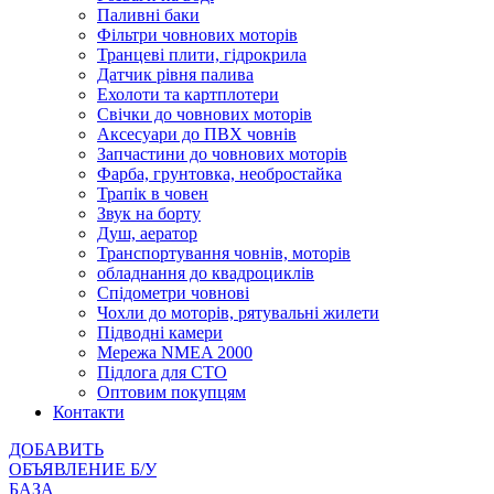
Паливні баки
Фільтри човнових моторів
Транцеві плити, гідрокрила
Датчик рівня палива
Ехолоти та картплотери
Cвічки до човнових моторів
Аксесуари до ПВХ човнів
Запчастини до човнових моторів
Фарба, грунтовка, необростайка
Трапік в човен
Звук на борту
Душ, аератор
Транспортування човнів, моторів
обладнання до квадроциклів
Спідометри човнові
Чохли до моторів, рятувальні жилети
Підводні камери
Мережа NMEA 2000
Підлога для СТО
Оптовим покупцям
Контакти
ДОБАВИТЬ
ОБЪЯВЛЕНИЕ Б/У
БАЗА