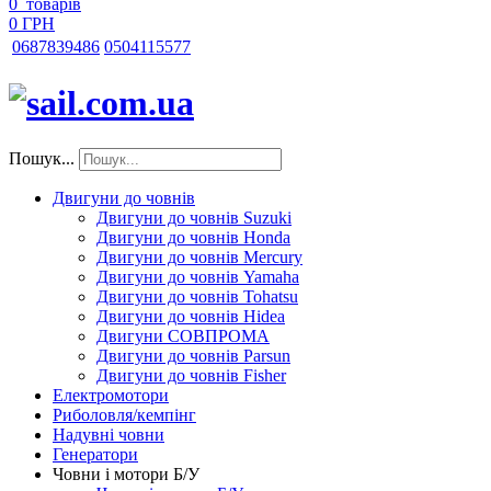
0
товарів
0 ГРН
068
7839486
050
4115577
Пошук...
Двигуни до човнів
Двигуни до човнів Suzuki
Двигуни до човнів Honda
Двигуни до човнів Mercury
Двигуни до човнів Yamaha
Двигуни до човнів Tohatsu
Двигуни до човнів Hidea
Двигуни СОВПРОМА
Двигуни до човнів Parsun
Двигуни до човнів Fisher
Електромотори
Риболовля/кемпінг
Надувні човни
Генератори
Човни і мотори Б/У