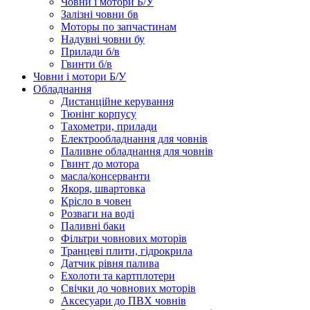
Човни і мотори Б/У
Залізні човни бв
Моторы по запчастинам
Надувні човни бу
Прилади б/в
Гвинти б/в
Човни і мотори Б/У
Обладнання
Дистанційне керування
Тюнінг корпусу
Тахометри, прилади
Електрообладнання для човнів
Паливне обладнання для човнів
Гвинт до мотора
масла/консерванти
Якоря, швартовка
Крісло в човен
Розваги на воді
Паливні баки
Фільтри човнових моторів
Транцеві плити, гідрокрила
Датчик рівня палива
Ехолоти та картплотери
Cвічки до човнових моторів
Аксесуари до ПВХ човнів