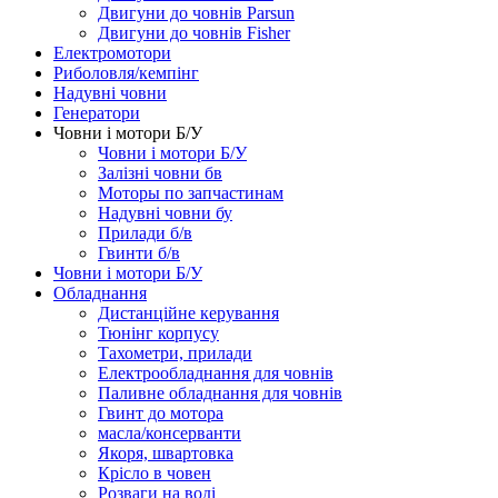
Двигуни до човнів Parsun
Двигуни до човнів Fisher
Електромотори
Риболовля/кемпінг
Надувні човни
Генератори
Човни і мотори Б/У
Човни і мотори Б/У
Залізні човни бв
Моторы по запчастинам
Надувні човни бу
Прилади б/в
Гвинти б/в
Човни і мотори Б/У
Обладнання
Дистанційне керування
Тюнінг корпусу
Тахометри, прилади
Електрообладнання для човнів
Паливне обладнання для човнів
Гвинт до мотора
масла/консерванти
Якоря, швартовка
Крісло в човен
Розваги на воді