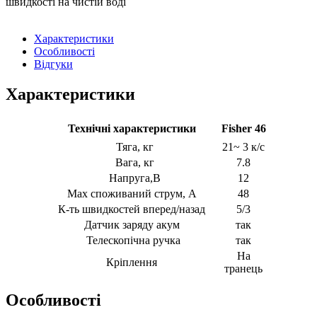
швидкості на чистій воді
Характеристики
Особливості
Відгуки
Характеристики
Технічні характеристики
Fisher 46
Тяга, кг
21~ 3 к/с
Вага, кг
7.8
Напруга,В
12
Max споживаний струм, А
48
К-ть швидкостей вперед/назад
5/3
Датчик заряду акум
так
Телескопічна ручка
так
На
Кріплення
транець
Особливості