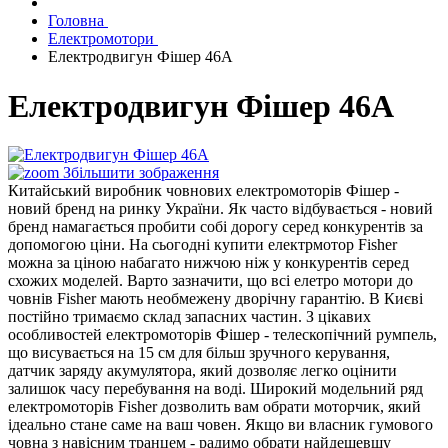
Головна
Електромотори
Електродвигун Фішер 46А
Електродвигун Фішер 46А
Збільшити зображення
Китайський виробник човнових електромоторів Фішер -
новий бренд на ринку України. Як часто відбувається - новий
бренд намагається пробити собі дорогу серед конкурентів за
допомогою ціни. На сьогодні купити електрмотор Fisher
можна за ціною набагато нижчою ніж у конкурентів серед
схожих моделей. Варто зазначити, що всі елетро мотори до
човнів Fisher мають необмежену дворічну гарантію. В Києві
постійно тримаємо склад запасних частин. З цікавих
особливостей електромоторів Фішер - телескопічний румпель,
що висувається на 15 см для більш зручного керування,
датчик заряду акумулятора, який дозволяє легко оцінити
залишок часу перебування на воді. Широкий модельний ряд
електромоторів Fisher дозволить вам обрати моторчик, який
ідеально стане саме на ваш човен. Якщо ви власник гумового
човна з навісним транцем - радимо обрати найдешевшу