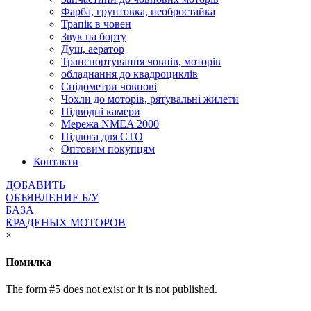
Фарба, грунтовка, необростайка
Трапік в човен
Звук на борту
Душ, аератор
Транспортування човнів, моторів
обладнання до квадроциклів
Спідометри човнові
Чохли до моторів, рятувальні жилети
Підводні камери
Мережа NMEA 2000
Підлога для СТО
Оптовим покупцям
Контакти
ДОБАВИТЬ
ОБЪЯВЛЕНИЕ Б/У
БАЗА
КРАДЕНЫХ МОТОРОВ
×
Помилка
The form #5 does not exist or it is not published.