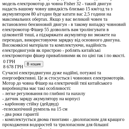
модель електромотор до човна Fisher 32 - такий двигун
надасть вашому човну швидкість близько 15 км/год та з
акумулятором 80 а/годин буде катати вас 2,5 години на
максимальних обертах. Якщо у вас великий човен та
встановлено бензиновий двигун - в такому випадку човновий
електромотор Фішер 55 дозволить вам тролінгувати в
цілковитій тиші, а підзаряжати акумулятор ви зможете на
переходах, використовуючи зарядку від основного двигуна.
Високоякісні матеріали та комплектуючи, надійність
електродвигунів як пристрою - роблять китайські
електромотори фішер привабливими як по ціні так і по якості.
0 ГРН
8 678 ГРН
Сучасні електродвигуни дуже надійні, потужні та
енергоефективні. Це ж стосується і човнових електромоторів.
Мотор до човна Фішер на електричній тязі китайського
виробництва має такі особливості:
- легке регулювання по глибині та нахилу
- датчик заряду акумулятору на корпусі
- карбонову стійку (дейдвуд)
-телескопічний румпель на 15 см
- два роки гарантії
- комплектується двома гвинтами - дволопасним для кращого
проходження водоростей та трилопасним для більшої