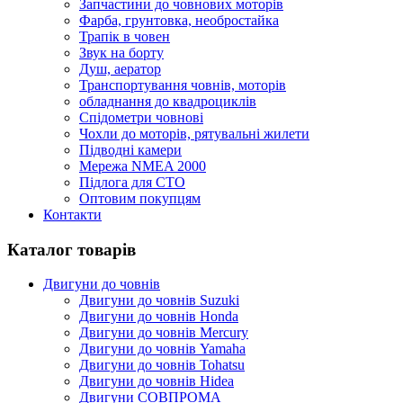
Запчастини до човнових моторів
Фарба, грунтовка, необростайка
Трапік в човен
Звук на борту
Душ, аератор
Транспортування човнів, моторів
обладнання до квадроциклів
Спідометри човнові
Чохли до моторів, рятувальні жилети
Підводні камери
Мережа NMEA 2000
Підлога для СТО
Оптовим покупцям
Контакти
Каталог товарів
Двигуни до човнів
Двигуни до човнів Suzuki
Двигуни до човнів Honda
Двигуни до човнів Mercury
Двигуни до човнів Yamaha
Двигуни до човнів Tohatsu
Двигуни до човнів Hidea
Двигуни СОВПРОМА