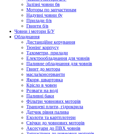
Залізні човни бв
Моторы по запчастинам
Надувні човни бу
Прилади б/в
Гвинти б/в
Човни і мотори Б/У
Обладнання
Дистанційне керування
Тюнінг корпусу
Тахометри, прилади
Електрообладнання для човнів
Паливне обладнання для човнів
Гвинт до мотора
масла/консерванти
Якоря, швартовка
Крісло в човен
Розваги на воді
Паливні баки
Фільтри човнових моторів
Транцеві плити, гідрокрила
Датчик рівня палива
Ехолоти та картплотери
Cвічки до човнових моторів
Аксесуари до ПВХ човнів
Запчастини до човнових моторів