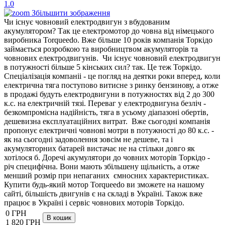
Збільшити зображення
Чи існує човновий електродвигун з вбудованим
акумулятором? Так це електромотор до човна від німецького
виробника Torqueedo. Вже більше 10 років компанія Торкідо
займається розробкою та виробництвом акумуляторів та
човнових електродвигунів. Чи існує човновий електродвигун
в потужності більше 5 кінських сил? так. Це теж Торкідо.
Спеціалізація компаніі - це погляд на деятки роки вперед, коли
електрична тяга поступово витисне з ринку бензинову, а отже
в продажі будуть електродвигуни в потужностях від 2 до 300
к.с. на електричній тязі. Переваг у електродвигуна безліч -
безкомпромісна надійність, тяга в усьому діапазоні обертів,
дешевизна експлуатаційних витрат. Вже сьогодні компанія
пропонує електричні човнові мотри в потужності до 80 к.с. -
як на сьогодні задоволення зовсім не дешеве, та і
акумуляторних батарей вистачає не на стільки довго як
хотілося б. Доречі акумулятори до човних моторів Торкідо -
річ специфічна. Вони мають збільшену щільність, а отже
менший розмір при непаганих ємносних характеристиках.
Купити будь-який мотор Torqueedo ви зможете на нашому
сайті, більшість двигунів є на складі в Україні. Також вже
працює в Україні і сервіс човнових моторів Торкідо.
0 ГРН
1 820 ГРН