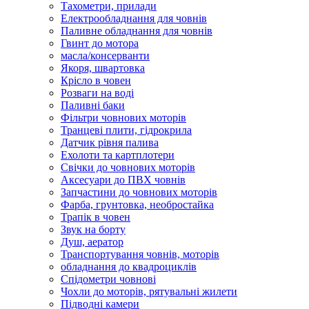
Тахометри, прилади
Електрообладнання для човнів
Паливне обладнання для човнів
Гвинт до мотора
масла/консерванти
Якоря, швартовка
Крісло в човен
Розваги на воді
Паливні баки
Фільтри човнових моторів
Транцеві плити, гідрокрила
Датчик рівня палива
Ехолоти та картплотери
Cвічки до човнових моторів
Аксесуари до ПВХ човнів
Запчастини до човнових моторів
Фарба, грунтовка, необростайка
Трапік в човен
Звук на борту
Душ, аератор
Транспортування човнів, моторів
обладнання до квадроциклів
Спідометри човнові
Чохли до моторів, рятувальні жилети
Підводні камери