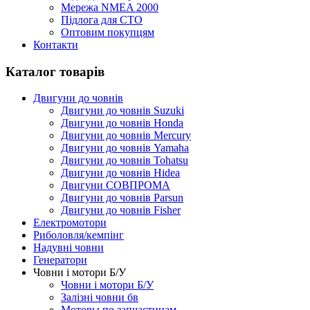
Мережа NMEA 2000
Підлога для СТО
Оптовим покупцям
Контакти
Каталог товарів
Двигуни до човнів
Двигуни до човнів Suzuki
Двигуни до човнів Honda
Двигуни до човнів Mercury
Двигуни до човнів Yamaha
Двигуни до човнів Tohatsu
Двигуни до човнів Hidea
Двигуни СОВПРОМА
Двигуни до човнів Parsun
Двигуни до човнів Fisher
Електромотори
Риболовля/кемпінг
Надувні човни
Генератори
Човни і мотори Б/У
Човни і мотори Б/У
Залізні човни бв
Моторы по запчастинам