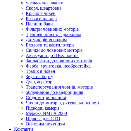
масла/консерванти
Якоря, швартовка
Крісло в човен
Розваги на воді
Паливні баки
Фільтри човнових моторів
Транцеві плити, гідрокрила
Датчик рівня палива
Ехолоти та картплотери
Cвічки до човнових моторів
Аксесуари до ПВХ човнів
Запчастини до човнових моторів
Фарба, грунтовка, необростайка
Трапік в човен
Звук на борту
Душ, аератор
Транспортування човнів, моторів
обладнання до квадроциклів
Спідометри човнові
Чохли до моторів, рятувальні жилети
Підводні камери
Мережа NMEA 2000
Підлога для СТО
Оптовим покупцям
Контакти