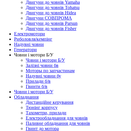
Двигуни до човнів Yamaha
Двигуни до човнів Tohatsu
Двигуни до човнів Hidea
Двигуни СОВПРОМА
Двигуни до човнів Parsun
Двигуни до човнів Fisher
Електромотори
Риболовля/кемпінг
Надувні човни
Генератори
Човни і мотори Б/У
Човни і мотори Б/У
Залізні човни бв
Моторы по запчастинам
Надувні човни бу
Прилади б/в
Гвинти б/в
Човни і мотори Б/У
Обладнання
Дистанційне керування
Тюнінг корпусу
Тахометри, прилади
Електрообладнання для човнів
Паливне обладнання для човнів
Гвинт до мотора