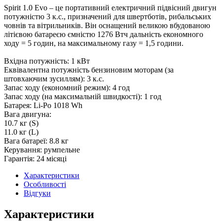
Spirit 1.0 Evo – це портативний електричний підвісний двигун
потужністю 3 к.с., призначений для швертботів, рибальських
човнів та вітрильників. Він оснащений великою вбудованою
літієвою батареєю ємністю 1276 Втч дальність економного
ходу = 5 годин, на максимальному газу = 1,5 години.
Вхідна потужність: 1 кВт
Еквівалентна потужність бензиновим моторам (за
штовхаючим зусиллям): 3 к.с.
Запас ходу (економний режим): 4 год
Запас ходу (на максимальній швидкості): 1 год
Батарея: Li-Po 1018 Wh
Вага двигуна:
10.7 кг (S)
11.0 кг (L)
Вага батареї: 8.8 кг
Керування: румпельне
Гарантія: 24 місяці
Характеристики
Особливості
Відгуки
Характеристики