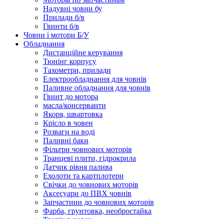
Надувні човни бу
Прилади б/в
Гвинти б/в
Човни і мотори Б/У
Обладнання
Дистанційне керування
Тюнінг корпусу
Тахометри, прилади
Електрообладнання для човнів
Паливне обладнання для човнів
Гвинт до мотора
масла/консерванти
Якоря, швартовка
Крісло в човен
Розваги на воді
Паливні баки
Фільтри човнових моторів
Транцеві плити, гідрокрила
Датчик рівня палива
Ехолоти та картплотери
Cвічки до човнових моторів
Аксесуари до ПВХ човнів
Запчастини до човнових моторів
Фарба, грунтовка, необростайка