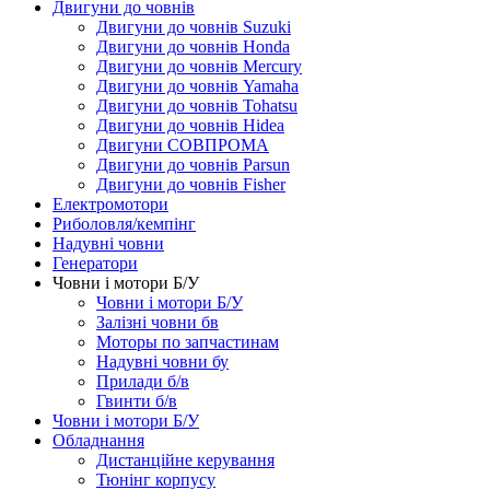
Двигуни до човнів
Двигуни до човнів Suzuki
Двигуни до човнів Honda
Двигуни до човнів Mercury
Двигуни до човнів Yamaha
Двигуни до човнів Tohatsu
Двигуни до човнів Hidea
Двигуни СОВПРОМА
Двигуни до човнів Parsun
Двигуни до човнів Fisher
Електромотори
Риболовля/кемпінг
Надувні човни
Генератори
Човни і мотори Б/У
Човни і мотори Б/У
Залізні човни бв
Моторы по запчастинам
Надувні човни бу
Прилади б/в
Гвинти б/в
Човни і мотори Б/У
Обладнання
Дистанційне керування
Тюнінг корпусу