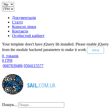
Документація
Статті
Корисні лінки
Контакти
Особистий кабінет
Your template does't have jQuery lib installed. Please enable jQuery
from the module backend parameters to make it work
ВХОД
0
товарів
0 ГРН
068
7839486
050
4115577
Пошук...