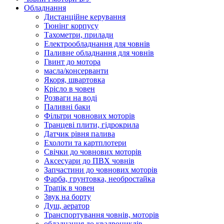
Обладнання
Дистанційне керування
Тюнінг корпусу
Тахометри, прилади
Електрообладнання для човнів
Паливне обладнання для човнів
Гвинт до мотора
масла/консерванти
Якоря, швартовка
Крісло в човен
Розваги на воді
Паливні баки
Фільтри човнових моторів
Транцеві плити, гідрокрила
Датчик рівня палива
Ехолоти та картплотери
Cвічки до човнових моторів
Аксесуари до ПВХ човнів
Запчастини до човнових моторів
Фарба, грунтовка, необростайка
Трапік в човен
Звук на борту
Душ, аератор
Транспортування човнів, моторів
обладнання до квадроциклів