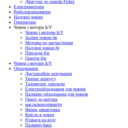
Двигуни до човнів Fisher
Електромотори
Риболовля/кемпінг
Надувні човни
Генератори
Човни і мотори Б/У
Човни і мотори Б/У
Залізні човни бв
Моторы по запчастинам
Надувні човни бу
Прилади б/в
Гвинти б/в
Човни і мотори Б/У
Обладнання
Дистанційне керування
Тюнінг корпусу
Тахометри, прилади
Електрообладнання для човнів
Паливне обладнання для човнів
Гвинт до мотора
масла/консерванти
Якоря, швартовка
Крісло в човен
Розваги на воді
Паливні баки