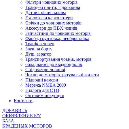
Фільтри човнових моторів
Транцеві плити, гідрокрила
Датчик рівня палива
Ехолоти та картплотери
Cвічки до човнових моторів
Аксесуари до ПВХ човнів
Запчастини до човнових моторів
Фарба, грунтовка, необростайка
Трапік в човен
Звук на борту
Душ, аератор
Транспортування човнів, моторів
обладнання до квадроциклів
Спідометри човнові
Чохли до моторів, рятувальні жилети
Підводні камери
Мережа NMEA 2000
Підлога для СТО
Оптовим покупцям
Контакти
ДОБАВИТЬ
ОБЪЯВЛЕНИЕ Б/У
БАЗА
КРАДЕНЫХ МОТОРОВ