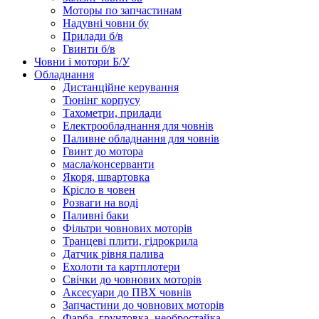
Моторы по запчастинам
Надувні човни бу
Прилади б/в
Гвинти б/в
Човни і мотори Б/У
Обладнання
Дистанційне керування
Тюнінг корпусу
Тахометри, прилади
Електрообладнання для човнів
Паливне обладнання для човнів
Гвинт до мотора
масла/консерванти
Якоря, швартовка
Крісло в човен
Розваги на воді
Паливні баки
Фільтри човнових моторів
Транцеві плити, гідрокрила
Датчик рівня палива
Ехолоти та картплотери
Cвічки до човнових моторів
Аксесуари до ПВХ човнів
Запчастини до човнових моторів
Фарба, грунтовка, необростайка