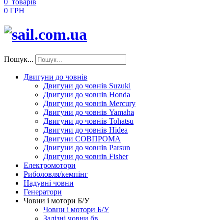
0
товарів
0 ГРН
Пошук...
Двигуни до човнів
Двигуни до човнів Suzuki
Двигуни до човнів Honda
Двигуни до човнів Mercury
Двигуни до човнів Yamaha
Двигуни до човнів Tohatsu
Двигуни до човнів Hidea
Двигуни СОВПРОМА
Двигуни до човнів Parsun
Двигуни до човнів Fisher
Електромотори
Риболовля/кемпінг
Надувні човни
Генератори
Човни і мотори Б/У
Човни і мотори Б/У
Залізні човни бв