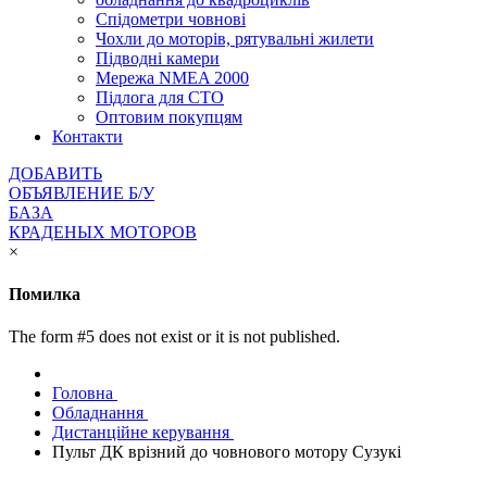
Спідометри човнові
Чохли до моторів, рятувальні жилети
Підводні камери
Мережа NMEA 2000
Підлога для СТО
Оптовим покупцям
Контакти
ДОБАВИТЬ
ОБЪЯВЛЕНИЕ Б/У
БАЗА
КРАДЕНЫХ МОТОРОВ
×
Помилка
The form #5 does not exist or it is not published.
Головна
Обладнання
Дистанційне керування
Пульт ДК врізний до човнового мотору Сузукі