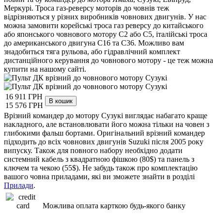
Меркурі. Троса газ-реверсу моторів до човнів теж
відрізняються у різних виробників човнових двигунів. У нас
можна замовити корейські троса газ реверсу до китайського
або японського човнового мотору С2 або С5, італійські троса
до американського двигуна С16 та С36. Можливо вам
знадобиться тяга рульова, або гідравлічний комплект
дистанційного керування до човнового мотору - це теж можна
купити на нашому сайті.
16 911 ГРН
15 576 ГРН
Врізний командер до мотору Сузукі виглядає набагато краще
накладного, але встановлювати його можна тільки на човен з
глибокими фальш бортами. Оригінальний врізний командер
підходить до всіх човнових двигунів Suzuki після 2005 року
випуску. Також для повного набору необхідно додати
системний кабель з квадратною фішкою (80$) та панель з
ключем та чекою (55$). Не забудь також про комплектацію
вашого човна приладами, які ви зможете знайти в розділі
Прилади
.
Можлива оплата карткою будь-якого банку