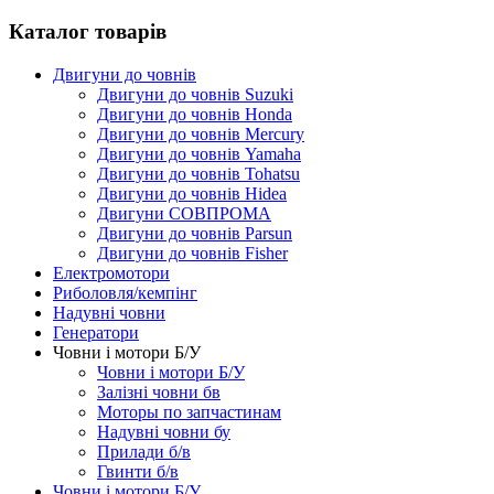
Каталог товарів
Двигуни до човнів
Двигуни до човнів Suzuki
Двигуни до човнів Honda
Двигуни до човнів Mercury
Двигуни до човнів Yamaha
Двигуни до човнів Tohatsu
Двигуни до човнів Hidea
Двигуни СОВПРОМА
Двигуни до човнів Parsun
Двигуни до човнів Fisher
Електромотори
Риболовля/кемпінг
Надувні човни
Генератори
Човни і мотори Б/У
Човни і мотори Б/У
Залізні човни бв
Моторы по запчастинам
Надувні човни бу
Прилади б/в
Гвинти б/в
Човни і мотори Б/У