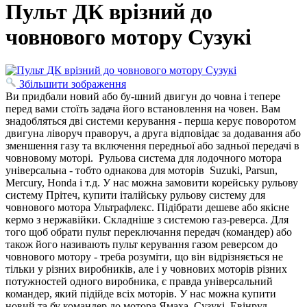
Пульт ДК врізний до
човнового мотору Сузукі
Збільшити зображення
Ви придбали новий або бу-шний двигун до човна і тепере
перед вами стоїть задача його встановлення на човен. Вам
знадобляться дві системи керування - перша керує поворотом
двигуна ліворуч праворуч, а друга відповідає за додавання або
зменшення газу та включення передньої або задньої передачі в
човновому моторі. Рульова система для лодочного мотора
універсальна - тобто однакова для моторів Suzuki, Parsun,
Mercury, Honda і т.д. У нас можна замовити корейську рульову
систему Прітеч, купити італійську рульову систему для
човнового мотора Ультрафлекс. Підібрати дешеве або якісне
кермо з нержавійки. Складніше з системою газ-реверса. Для
того щоб обрати пульт переключання передач (командер) або
також його називають пульт керування газом реверсом до
човнового мотору - треба розуміти, що він відрізняється не
тільки у різних виробників, але і у човнових моторів різних
потужностей одного виробника, є правда універсальний
командер, який підійде всіх моторів. У нас можна купити
новий та бу командер до мотора Ямаха, Сузукі, Евінруд,